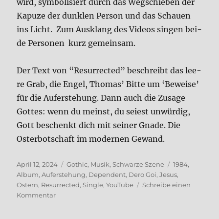
wird, sym­bo­li­siert durch das Weg­schie­ben der
Kapu­ze der dunk­len Per­son und das Schau­en
ins Licht. Zum Aus­klang des Vide­os sin­gen bei­
de Per­so­nen kurz gemein­sam.
Der Text von “Resur­rec­ted” beschreibt das lee­
re Grab, die Engel, Tho­mas’ Bit­te um ‘Bewei­se’
für die Auf­er­ste­hung. Dann auch die Zusa­ge
Got­tes: wenn du meinst, du seiest unwür­dig,
Gott beschenkt dich mit sei­ner Gna­de. Die
Oster­bot­schaft im moder­nen Gewand.
Veröffentlicht
Kategorien
Schlagwörter
April 12, 2024
Gothic
,
Musik
,
Schwarze Szene
1984
,
am
Album
,
Auferstehung
,
Dependent
,
Dero Goi
,
Jesus
,
Ostern
,
Resurrected
,
Single
,
YouTube
Schreibe einen
zu
Kommentar
Dero
Goi