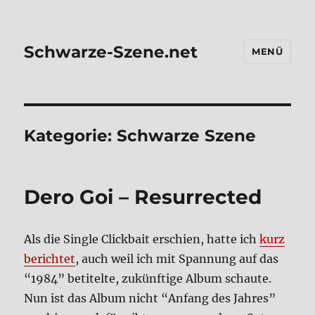
Schwarze-Szene.net
MENÜ
Kategorie:
Schwarze Szene
Dero Goi – Resur­rec­ted
Als die Sin­gle Click­bait erschien, hat­te ich
kurz
berich­tet
, auch weil ich mit Span­nung auf das
“1984” beti­tel­te, zukünf­ti­ge Album schau­te.
Nun ist das Album nicht “Anfang des Jah­res”