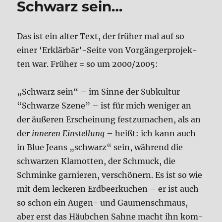
Schwarz sein…
Haun­
ted
(Roman)
Das ist ein alter Text, der frü­her mal auf so
einer ‘Erklärbär’-Seite von Vor­gän­ger­pro­jek­
ten war. Frü­her = so um 2000/2005:
„Schwarz sein“ – im Sin­ne der Sub­kul­tur
“Schwar­ze Sze­ne” – ist für mich weni­ger an
der äuße­ren Erschei­nung fest­zu­ma­chen, als an
der
inne­ren Ein­stel­lung
– heißt: ich kann auch
in Blue Jeans „schwarz“ sein, wäh­rend die
schwar­zen Kla­mot­ten, der Schmuck, die
Schmin­ke gar­nie­ren, ver­schö­nern. Es ist so wie
mit dem lecke­ren Erd­beer­ku­chen – er ist auch
so schon ein Augen- und Gau­men­schmaus,
aber erst das Häub­chen Sah­ne macht ihn kom­