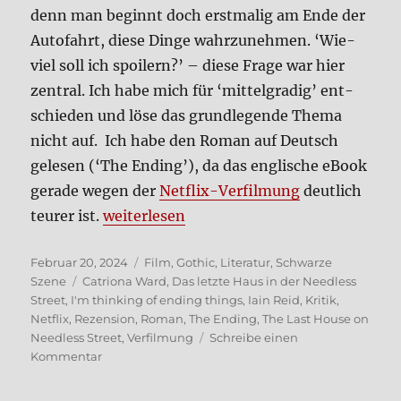
denn man beginnt doch erst­ma­lig am Ende der
Auto­fahrt, die­se Din­ge wahr­zu­neh­men. ‘Wie­
viel soll ich spoi­lern?’ – die­se Fra­ge war hier
zen­tral. Ich habe mich für ‘mit­tel­gra­dig’ ent­
schie­den und löse das grund­le­gen­de The­ma
nicht auf. Ich habe den Roman auf Deutsch
gele­sen (‘The Ending’), da das eng­li­sche eBook
gera­de wegen der
Net­flix-Ver­fil­mung
deut­lich
„Reid: I’m thin­king of ending things (R
teu­rer ist.
wei­ter­le­sen
Veröffentlicht
Kategorien
Februar 20, 2024
Film
,
Gothic
,
Literatur
,
Schwarze
am
Schlagwörter
Szene
Catriona Ward
,
Das letzte Haus in der Needless
Street
,
I'm thinking of ending things
,
Iain Reid
,
Kritik
,
Netflix
,
Rezension
,
Roman
,
The Ending
,
The Last House on
Needless Street
,
Verfilmung
Schreibe einen
zu
Kommentar
Reid:
I’m