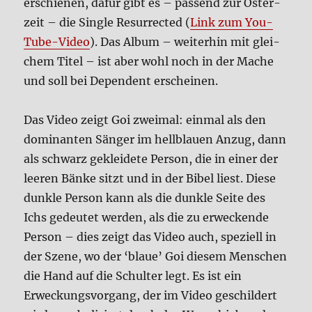
erschie­nen, dafür gibt es – pas­send zur Oster­
zeit – die Sin­gle Resur­rec­ted (
Link zum You­
Tube-Video
). Das Album – wei­ter­hin mit glei­
chem Titel – ist aber wohl noch in der Mache
und soll bei Depen­dent erschei­nen.
Das Video zeigt Goi zwei­mal: ein­mal als den
domi­nan­ten Sän­ger im hell­blau­en Anzug, dann
als schwarz geklei­de­te Per­son, die in einer der
lee­ren Bän­ke sitzt und in der Bibel liest. Die­se
dunk­le Per­son kann als die dunk­le Sei­te des
Ichs gedeu­tet wer­den, als die zu erwecken­de
Per­son – dies zeigt das Video auch, spe­zi­ell in
der Sze­ne, wo der ‘blaue’ Goi die­sem Men­schen
die Hand auf die Schul­ter legt. Es ist ein
Erweckungs­vor­gang, der im Video geschil­dert