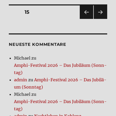
thin­
king
Seitennummerierung
SEITE
15
of
ending
VOR
NÄC
der
things
HERI
HSTE
(Roman)
GE
SEIT
Beiträge
SEIT
E
E
NEUE­STE KOM­MEN­TA­RE
Michael
zu
Amphi-Festi­val 2026 – Das Jubi­lä­um (Sonn­
tag)
admin
zu
Amphi-Festi­val 2026 – Das Jubi­lä­
um (Sonn­tag)
Michael
zu
Amphi-Festi­val 2026 – Das Jubi­lä­um (Sonn­
tag)