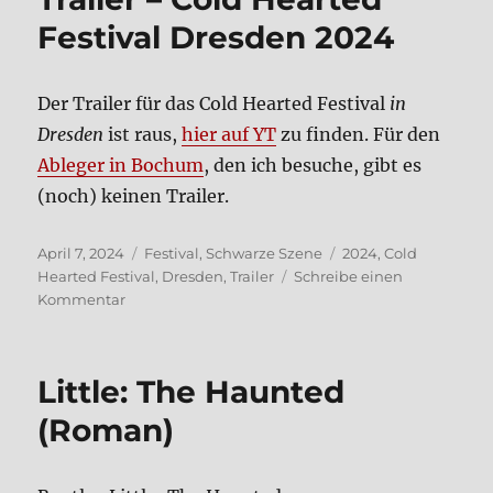
Festi­val Dres­den 2024
Der Trai­ler für das Cold Hear­ted Festi­val
in
Dres­den
ist raus,
hier auf YT
zu fin­den. Für den
Able­ger in Bochum
, den ich besu­che, gibt es
(noch) kei­nen Trai­ler.
Veröffentlicht
Kategorien
Schlagwörter
April 7, 2024
Festival
,
Schwarze Szene
2024
,
Cold
am
Hearted Festival
,
Dresden
,
Trailer
Schreibe einen
zu
Kommentar
Trai­
ler
–
Litt­le: The Haun­ted
Cold
Hear­
(Roman)
ted
Festi­
val