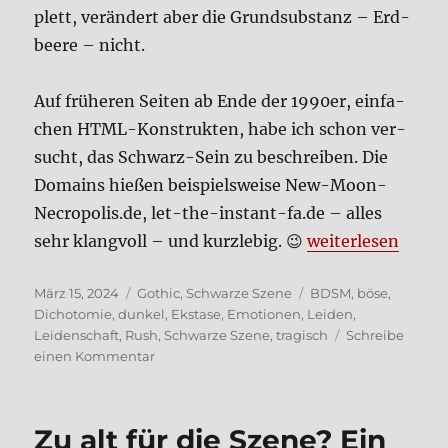
plett, ver­än­dert aber die Grund­sub­stanz – Erd­
bee­re – nicht.
Auf frü­he­ren Sei­ten ab Ende der 1990er, ein­fa­
chen HTML-Kon­struk­ten, habe ich schon ver­
sucht, das Schwarz-Sein zu beschrei­ben. Die
Domains hie­ßen bei­spiels­wei­se New-Moon-
Necropolis.de, let-the-instant-fa.de – alles
„Schwarz sein…“
sehr klang­voll – und kurz­le­big. 😉
wei­ter­le­sen
Veröffentlicht
Kategorien
Schlagwörter
März 15, 2024
Gothic
,
Schwarze Szene
BDSM
,
böse
,
am
Dichotomie
,
dunkel
,
Ekstase
,
Emotionen
,
Leiden
,
Leidenschaft
,
Rush
,
Schwarze Szene
,
tragisch
Schreibe
zu
einen Kommentar
Schwarz
sein…
Zu alt für die Sze­ne? Ein