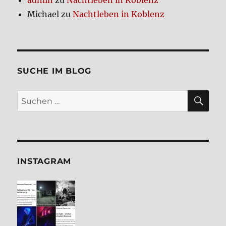
admin
zu
Nacht­le­ben in Koblenz
Michael
zu
Nacht­le­ben in Koblenz
SUCHE IM BLOG
SU
Suchen
nach:
INSTA­GRAM