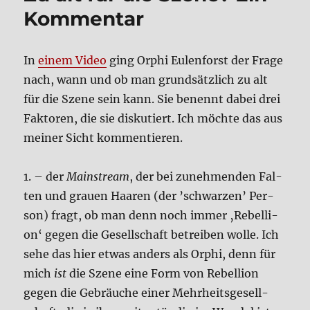
Kom­men­tar
In
einem Video
ging Orphi Eulen­forst der Fra­ge
nach, wann und ob man grund­sätz­lich zu alt
für die Sze­ne sein kann. Sie benennt dabei drei
Fak­to­ren, die sie dis­ku­tiert. Ich möch­te das aus
mei­ner Sicht kom­men­tie­ren.
1. – der
Main­stream
, der bei zuneh­men­den Fal­
ten und grau­en Haa­ren (der ’schwar­zen’ Per­
son) fragt, ob man denn noch immer ‚Rebel­li­
on‘ gegen die Gesell­schaft betrei­ben wol­le. Ich
sehe das hier etwas anders als Orphi, denn für
mich
ist
die Sze­ne eine Form von Rebel­li­on
gegen die Gebräu­che einer Mehr­heits­ge­sell­