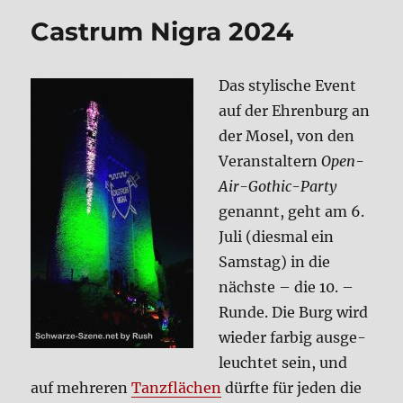
–
Castrum Nigra 2024
Resur­
rec­
ted
Das sty­li­sche Event
auf der Ehren­burg an
der Mosel, von den
Ver­an­stal­tern
Open-
Air-Gothic-Par­ty
genannt, geht am 6.
Juli (dies­mal ein
Sams­tag) in die
näch­ste – die 10. –
Run­de. Die Burg wird
wie­der far­big aus­ge­
leuch­tet sein, und
auf meh­re­ren
Tanz­flä­chen
dürf­te für jeden die