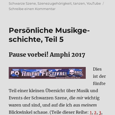
Schwarze Szene
,
Szenezugehörigkeit
,
tanzen
,
YouTube
zu
Schreibe einen Kommentar
Zu
alt
für
Per­sön­li­che Musik­ge­
die
Sze­
schich­te, Teil 5
ne?
Ein
Kom­
Pau­se vor­bei! Amphi 2017
men­
tar
Dies
ist der
fünf­te
Teil einer klei­nen Über­sicht über Musik und
Events der Schwar­zen Sze­ne, die
mir
wich­tig
waren und sind, und auf die ich aus
mei­nem
Blick­win­kel schaue. (Tei­le die­ser Rei­he:
1
,
2
,
3
,