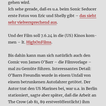
ge­hen wird.
Ich sehe gera­de, daß es u.a. beim Sonic Sedu­cer
erste Fotos von Eric und Shel­ly gibt –
das sieht
sehr viel­ver­spre­chend aus
.
Und der Film soll 7.6.24 in die (US) Kinos kom­
men – lt.
Hig­hOn­Films
.
Bis dahin kann man sich natür­lich auch den
Comic von James O’Barr – die Film­vor­la­ge –
mal zu Gemü­te füh­ren. Inter­es­san­tes Detail:
O’Barrs Freun­din wur­de in einem Unfall von
einem betrun­ke­nen Auto­fah­rer getö­tet. Der
Autor trat den US Mari­nes bei, war u.a. in Ber­lin
sta­tio­niert, sag­te aber spä­ter, daß die Arbeit an
The Crow (ab 81, 89 erst­ver­öf­fent­licht) ihm