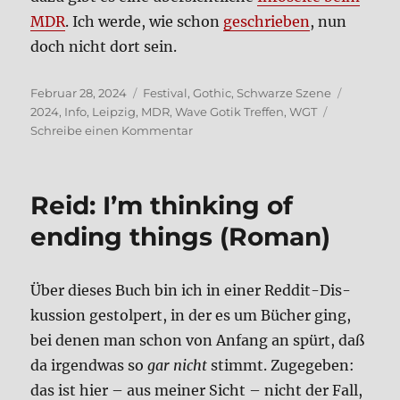
MDR
. Ich wer­de, wie schon
geschrie­ben
, nun
doch nicht dort sein.
Veröffentlicht
Kategorien
Schlagwö
Februar 28, 2024
Festival
,
Gothic
,
Schwarze Szene
am
2024
,
Info
,
Leipzig
,
MDR
,
Wave Gotik Treffen
,
WGT
zu
Schreibe einen Kommentar
MDR-
Infos
zum
Reid: I’m thin­king of
WGT
ending things (Roman)
Über die­ses Buch bin ich in einer Red­dit-Dis­
kus­si­on gestol­pert, in der es um Bücher ging,
bei denen man schon von Anfang an spürt, daß
da irgend­was so
gar nicht
stimmt. Zuge­ge­ben:
das ist hier – aus mei­ner Sicht – nicht der Fall,