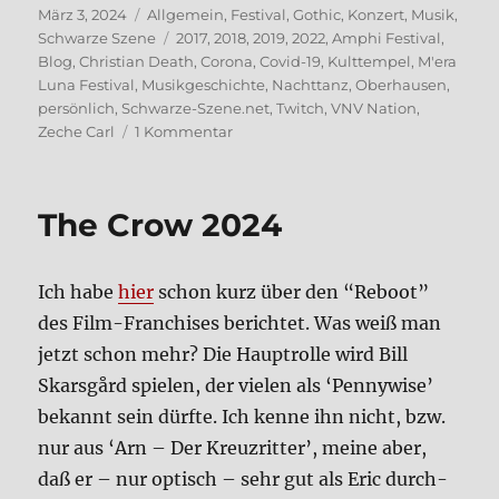
Veröffentlicht
Kategorien
März 3, 2024
Allgemein
,
Festival
,
Gothic
,
Konzert
,
Musik
,
am
Schlagwörter
Schwarze Szene
2017
,
2018
,
2019
,
2022
,
Amphi Festival
,
Blog
,
Christian Death
,
Corona
,
Covid-19
,
Kulttempel
,
M'era
Luna Festival
,
Musikgeschichte
,
Nachttanz
,
Oberhausen
,
persönlich
,
Schwarze-Szene.net
,
Twitch
,
VNV Nation
,
zu
Zeche Carl
1 Kommentar
Per­
sön­
li­
The Crow 2024
che
Musik­
ge­
Ich habe
hier
schon kurz über den “Reboot”
schich­
te,
des Film-Fran­chises berich­tet. Was weiß man
Teil
jetzt schon mehr? Die Haupt­rol­le wird Bill
5
Skarsgård spie­len, der vie­len als ‘Pen­ny­wi­se’
bekannt sein dürf­te. Ich ken­ne ihn nicht, bzw.
nur aus ‘Arn – Der Kreuz­rit­ter’, mei­ne aber,
daß er – nur optisch – sehr gut als Eric durch­