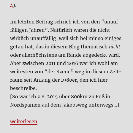
4
).
Im letz­ten Bei­trag schrieb ich von den “unauf­
fäl­li­gen Jah­ren”. Natür­lich waren die nicht
wirk­lich unauf­fäl­lig, weil sich bei mir so eini­ges
getan hat, das in die­sem Blog the­ma­tisch
nicht
oder aller­höch­stens am Ran­de abge­deckt wird.
Aber zwi­schen 2011 und 2016 war ich wohl am
wei­te­sten von “der Sze­ne” weg in die­sem Zeit­
raum seit Anfang der 1980er, den ich hier
beschrei­be.
[So war ich z.B. 2015 über 800km zu Fuß in
Nord­spa­ni­en auf dem Jakobs­weg unter­wegs…]
„Per­sön­li­che Musik­ge­schich­te, Teil 5“
wei­ter­le­sen