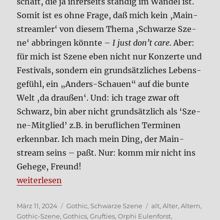
schaft, die ja ihrer­seits stän­dig im Wan­del ist.
Somit ist es ohne Fra­ge, daß mich kein ‚Main­
stream­ler‘ von die­sem The­ma ‚Schwar­ze Sze­
ne‘ abbrin­gen könn­te –
I just don’t care
. Aber:
für mich ist Sze­ne eben nicht nur Kon­zer­te und
Festi­vals, son­dern ein grund­sätz­li­ches Lebens­
ge­fühl, ein „Anders-Schau­en“ auf die bun­te
Welt ‚da drau­ßen‘. Und: ich tra­ge zwar oft
Schwarz, bin aber nicht grund­sätz­lich als ‘Sze­
ne-Mit­glied’ z.B. in beruf­li­chen Ter­mi­nen
erkenn­bar. Ich mach mein Ding, der Main­
stream seins – paßt. Nur: komm mir nicht ins
Gehe­ge, Freund!
„Zu alt für die Sze­ne? Ein Kom­men­tar“
wei­ter­le­sen
Veröffentlicht
Kategorien
Schlagwörter
März 11, 2024
Gothic
,
Schwarze Szene
alt
,
Alter
,
Altern
,
am
Gothic-Szene
,
Gothics
,
Grufties
,
Orphi Eulenforst
,