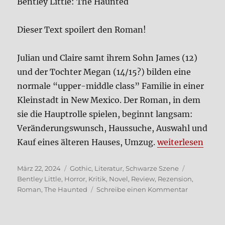
Bent­ley Litt­le: The Haun­ted
Dres­
den
2024
Die­ser Text spoi­lert den Roman!
Juli­an und Clai­re samt ihrem Sohn James (12)
und der Toch­ter Megan (14/15?) bil­den eine
nor­ma­le “upper-midd­le class” Fami­lie in einer
Klein­stadt in New Mexi­co. Der Roman, in dem
sie die Haupt­rol­le spie­len, beginnt lang­sam:
Ver­än­de­rungs­wunsch, Haus­su­che, Aus­wahl und
„Litt­le: The Ha
Kauf eines älte­ren Hau­ses, Umzug.
wei­ter­le­sen
Veröffentlicht
Kategorien
Schlagwört
März 22, 2024
Gothic
,
Literatur
,
Schwarze Szene
am
Bentley Little
,
Horror
,
Kritik
,
Novel
,
Review
,
Rezension
,
zu
Roman
,
The Haunted
Schreibe einen Kommentar
Litt­
le:
The