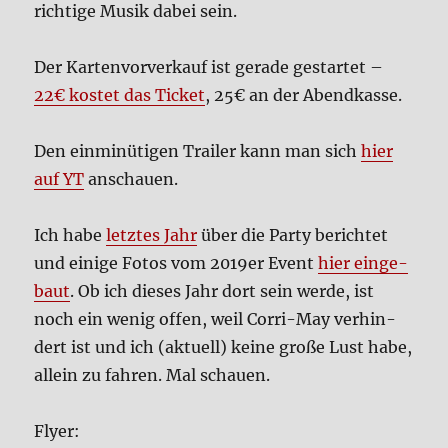
rich­ti­ge Musik dabei sein.
Der Kar­ten­vor­ver­kauf ist gera­de gestar­tet –
22€ kostet das Ticket
, 25€ an der Abend­kas­se.
Den ein­mi­nü­ti­gen Trai­ler kann man sich
hier
auf YT
anschau­en.
Ich habe
letz­tes Jahr
über die Par­ty berich­tet
und eini­ge Fotos vom 2019er Event
hier ein­ge­
baut
. Ob ich die­ses Jahr dort sein wer­de, ist
noch ein wenig offen, weil Cor­ri-May ver­hin­
dert ist und ich (aktu­ell) kei­ne gro­ße Lust habe,
allein zu fah­ren. Mal schau­en.
Fly­er: