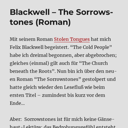
–
Black­well – The Sor­row­s­
Ver­
gleich
to­nes (Roman)
bei­
der
Film­
Mit sei­nem Roman
Sto­len Ton­gues
hat mich
fas­
Felix Black­well begei­stert. “The Cold Peo­p­le”
sun­
gen
habe ich drei­mal begon­nen, aber abge­bro­chen;
glei­ches (ein­mal) gilt auch für “The Church
beneath the Roots”. Nun bin ich über den neu­
en Roman “The Sor­row­s­to­nes” gestol­pert und
hat­te gleich wie­der den Lese­fluß wie beim
ersten Titel – zumin­dest bis kurz vor dem
Ende…
Aber: Sor­row­s­to­nes ist für mich kei­ne Gän­se­
haut-Lek­tü­re; das Bedro­hungs­ge­fühl ent­steht