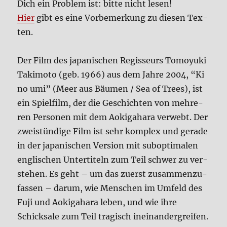
Dich ein Pro­blem ist: bit­te nicht lesen!
Hier
gibt es eine Vor­be­mer­kung zu die­sen Tex­
ten.
Der Film des japa­ni­schen Regis­seurs Tomoy­u­ki
Taki­mo­to (geb. 1966) aus dem Jah­re 2004, “Ki
no umi” (Meer aus Bäu­men / Sea of Trees), ist
ein Spiel­film, der die Geschich­ten von meh­re­
ren Per­so­nen mit dem Aoki­ga­ha­ra ver­webt. Der
zwei­stün­di­ge Film ist sehr kom­plex und gera­de
in der japa­ni­schen Ver­si­on mit sub­op­ti­ma­len
eng­li­schen Unter­ti­teln zum Teil schwer zu ver­
ste­hen. Es geht – um das zuerst zusam­men­zu­
fas­sen – dar­um, wie Men­schen im Umfeld des
Fuji und Aoki­ga­ha­ra leben, und wie ihre
Schick­sa­le zum Teil tra­gisch inein­an­der­grei­fen.