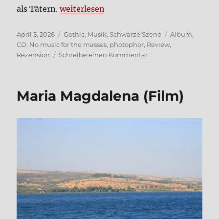
„pho­to­phor – no music for the masses“
als Tätern.
wei­ter­le­sen
Veröffentlicht
Kategorien
Schlagwörter
April 5, 2026
Gothic
,
Musik
,
Schwarze Szene
Album
,
am
CD
,
No music for the masses
,
photophor
,
Review
,
zu
Rezension
Schreibe einen Kommentar
pho­
to­
phor
Maria Mag­da­le­na (Film)
–
no
music
for
the
masses