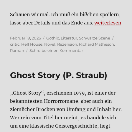
Schau­en wir mal. Ich muß ein biß­chen spoi­lern,
„Hell Hou­se (M
las­se aber Details und das Ende aus.
wei­ter­le­sen
Veröffentlicht
Kategorien
Schlagw
Februar 19, 2026
Gothic
,
Literatur
,
Schwarze Szene
am
critic
,
Hell House
,
Novel
,
Rezension
,
Richard Matheson
,
zu
Roman
Schreibe einen Kommentar
Hell
Hou­
se
Ghost Sto­ry (P. Straub)
(Mathe­
son)
„Ghost Sto­ry“, erschie­nen 1979, ist einer der
bekann­te­sten Hor­ror­ro­ma­ne, aber auch ein
ziem­li­cher Brocken von Umfang und Inhalt her.
Wer rein vom Titel her meint, es han­de­le sich
um eine klas­si­sche Gei­ster­ge­schich­te, liegt