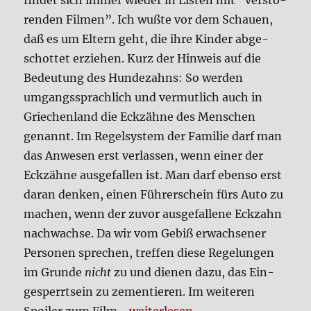
fin­det sich immer wie­der in Listen mit “ver­stö­
oder
ren­den Fil­men”. Ich wuß­te vor dem Schau­en,
KI-
daß es um Eltern geht, die ihre Kin­der abge­
Ergüs­
se?
schot­tet erzie­hen. Kurz der Hin­weis auf die
Bedeu­tung des Hun­de­zahns: So wer­den
umgangs­sprach­lich und ver­mut­lich auch in
Grie­chen­land die Eck­zäh­ne des Men­schen
genannt. Im Regel­sy­stem der Fami­lie darf man
das Anwe­sen erst ver­las­sen, wenn einer der
Eck­zäh­ne aus­ge­fal­len ist. Man darf eben­so erst
dar­an den­ken, einen Füh­rer­schein fürs Auto zu
machen, wenn der zuvor aus­ge­fal­le­ne Eck­zahn
nach­wach­se. Da wir vom Gebiß erwach­se­ner
Per­so­nen spre­chen, tref­fen die­se Rege­lun­gen
im Grun­de
nicht
zu und die­nen dazu, das Ein­
ge­sperrt­sein zu zemen­tie­ren. Im wei­te­ren
„Dog­tooth (Film)“