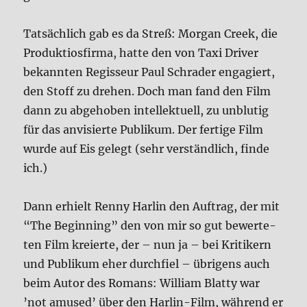
Tat­säch­lich gab es da Streß: Mor­gan Creek, die
Pro­duk­tios­fir­ma, hat­te den von Taxi Dri­ver
bekann­ten Regis­seur Paul Schr­a­der enga­giert,
den Stoff zu dre­hen. Doch man fand den Film
dann zu abge­ho­ben intel­lek­tu­ell, zu unblu­tig
für das anvi­sier­te Publi­kum. Der fer­ti­ge Film
wur­de auf Eis gelegt (sehr ver­ständ­lich, fin­de
ich.)
Dann erhielt Ren­ny Har­lin den Auf­trag, der mit
“The Begin­ning” den von mir so gut bewer­te­
ten Film kre­ierte, der – nun ja – bei Kri­ti­kern
und Publi­kum eher durch­fiel – übri­gens auch
beim Autor des Romans: Wil­liam Blat­ty war
’not amu­sed’ über den Har­lin-Film, wäh­rend er