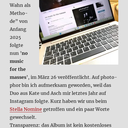
Wahn als
Metho­
de” von
Anfang
2025
folg­te
nun ’
no
music
for the
masses
’, im März 26 ver­öf­fent­licht. Auf pho­to­
phor bin ich auf­merk­sam gewor­den, weil das
Duo aus Kate und Asch mir letz­tes Jahr auf
Insta­gram folg­te. Kurz haben wir uns beim
Stel­la Nomi­ne
getrof­fen und ein paar Wor­te
gewech­selt.
Trans­pa­renz: das Album ist kein kosten­lo­ses