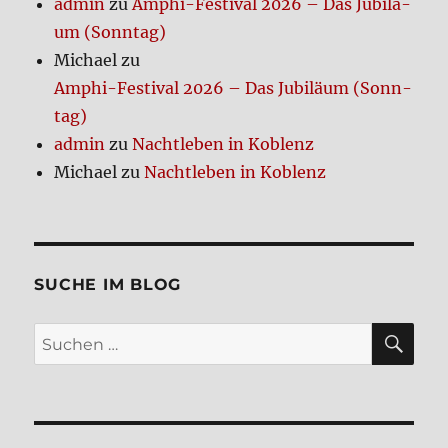
admin
zu
Amphi-Festi­val 2026 – Das Jubi­lä­
um (Sonn­tag)
Michael
zu
Amphi-Festi­val 2026 – Das Jubi­lä­um (Sonn­
tag)
admin
zu
Nacht­le­ben in Koblenz
Michael
zu
Nacht­le­ben in Koblenz
SUCHE IM BLOG
SU
Suchen
nach: