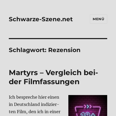
Schwarze-Szene.net
MENÜ
Schlagwort:
Rezension
Mar­tyrs – Ver­gleich bei­
der Film­fas­sun­gen
Ich bespre­che hier einen
in Deutsch­land indi­zier­
ten Film, den ich in einer