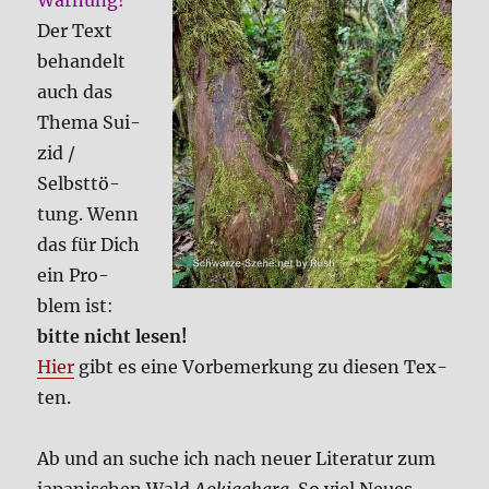
War­nung!
Bösen
(Film)
Der Text
behan­delt
auch das
The­ma Sui­
zid /
Selbst­tö­
tung. Wenn
das für Dich
ein Pro­
blem ist:
bit­te nicht lesen!
Hier
gibt es eine Vor­be­mer­kung zu die­sen Tex­
ten.
Ab und an suche ich nach neu­er Lite­ra­tur zum