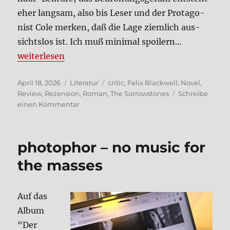
eher lang­sam, also bis Leser und der Prot­ago­
nist Cole mer­ken, daß die Lage ziem­lich aus­
sichts­los ist. Ich muß mini­mal spoi­lern…
„Black­well – The Sor­row­s­to­nes (Roman)“
wei­ter­le­sen
Veröffentlicht
Kategorien
Schlagwörter
April 18, 2026
Literatur
critic
,
Felix Blackwell
,
Novel
,
am
Review
,
Rezension
,
Roman
,
The Sorrowstones
Schreibe
zu
einen Kommentar
Black­
well
–
pho­to­phor – no music for
The
Sor­
the masses
row­
s­
to­
Auf das
nes
Album
(Roman)
“Der