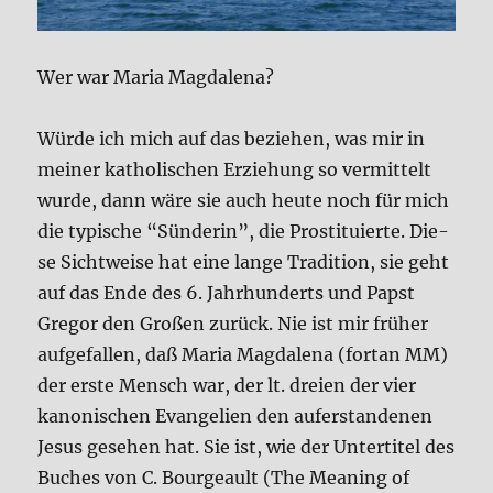
Wer war Maria Mag­da­le­na?
Wür­de ich mich auf das bezie­hen, was mir in
mei­ner katho­li­schen Erzieh­ung so ver­mit­telt
wur­de, dann wäre sie auch heu­te noch für mich
die typi­sche “Sün­de­rin”, die Prostituier­te. Die­
se Sicht­wei­se hat eine lan­ge Tra­di­ti­on, sie geht
auf das Ende des 6. Jahr­hun­derts und Papst
Gre­gor den Gro­ßen zurück. Nie ist mir frü­her
auf­ge­fal­len, daß Maria Mag­da­le­na (fort­an MM)
der erste Mensch war, der lt. drei­en der vier
kano­ni­schen Evan­ge­li­en den auf­er­stan­de­nen
Je­sus gese­hen hat. Sie ist, wie der Unter­ti­tel des
Bu­ches von C. Bour­ge­ault (The Mea­ning of