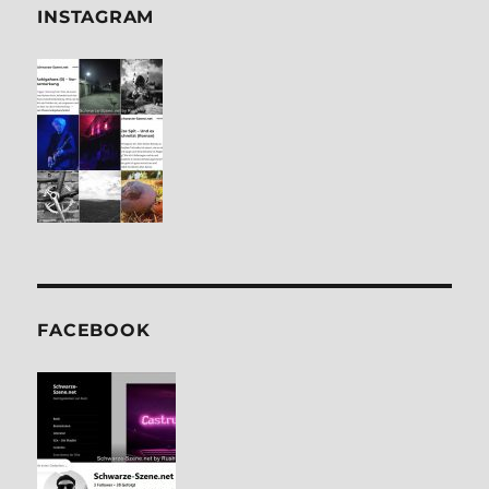
INSTA­GRAM
FACE­BOOK