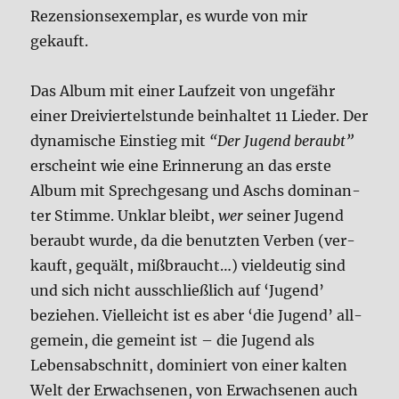
Rezen­si­ons­exem­plar, es wur­de von mir
gekauft.
Das Album mit einer Lauf­zeit von unge­fähr
einer Drei­vier­tel­stun­de beinhal­tet 11 Lie­der. Der
dyna­mi­sche Ein­stieg mit
“Der Jugend beraubt”
erscheint wie eine Erin­ne­rung an das erste
Album mit Sprech­ge­sang und Aschs domi­nan­
ter Stim­me. Unklar bleibt,
wer
sei­ner Jugend
beraubt wur­de, da die benutz­ten Ver­ben (ver­
kauft, gequält, miß­braucht…) viel­deu­tig sind
und sich nicht aus­schließ­lich auf ‘Jugend’
bezie­hen. Viel­leicht ist es aber ‘die Jugend’ all­
ge­mein, die gemeint ist – die Jugend als
Lebens­ab­schnitt, domi­niert von einer kal­ten
Welt der Erwach­se­nen, von Erwach­se­nen auch