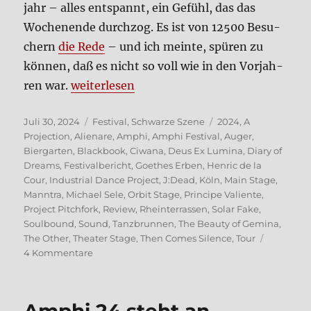
jahr – alles ent­spannt, ein Gefühl, das das
Wochen­en­de durch­zog. Es ist von 12500 Besu­
chern
die Rede
– und ich mein­te, spü­ren zu
kön­nen, daß es nicht so voll wie in den Vor­jah­
„Amphi Festi­val 2024 – Bericht“
ren war.
wei­ter­le­sen
Veröffentlicht
Kategorien
Schlagwörter
Juli 30, 2024
Festival
,
Schwarze Szene
2024
,
A
am
Projection
,
Alienare
,
Amphi
,
Amphi Festival
,
Auger
,
Biergarten
,
Blackbook
,
Ciwana
,
Deus Ex Lumina
,
Diary of
Dreams
,
Festivalbericht
,
Goethes Erben
,
Henric de la
Cour
,
Industrial Dance Project
,
J:Dead
,
Köln
,
Main Stage
,
Manntra
,
Michael Sele
,
Orbit Stage
,
Principe Valiente
,
Project Pitchfork
,
Review
,
Rheinterrassen
,
Solar Fake
,
Soulbound
,
Sound
,
Tanzbrunnen
,
The Beauty of Gemina
,
The Other
,
Theater Stage
,
Then Comes Silence
,
Tour
zu
4 Kommentare
Amphi
Festi­
val
2024