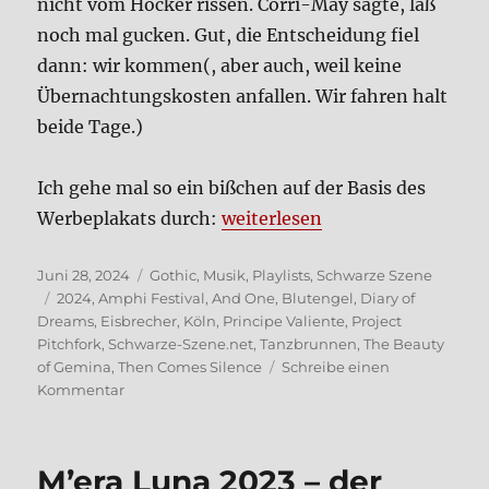
nicht vom Hocker ris­sen. Cor­ri-May sag­te, laß
noch mal gucken. Gut, die Ent­schei­dung fiel
dann: wir kom­men(, aber auch, weil kei­ne
Über­nach­tungs­ko­sten anfal­len. Wir fah­ren halt
bei­de Tage.)
Ich gehe mal so ein biß­chen auf der Basis des
„Amphi! Wir, also, na ja, kom­
Wer­be­pla­kats durch:
wei­ter­le­sen
Veröffentlicht
Kategorien
Juni 28, 2024
Gothic
,
Musik
,
Playlists
,
Schwarze Szene
am
Schlagwörter
2024
,
Amphi Festival
,
And One
,
Blutengel
,
Diary of
Dreams
,
Eisbrecher
,
Köln
,
Principe Valiente
,
Project
Pitchfork
,
Schwarze-Szene.net
,
Tanzbrunnen
,
The Beauty
of Gemina
,
Then Comes Silence
Schreibe einen
zu
Kommentar
Amphi!
Wir,
also,
M’era Luna 2023 – der
na