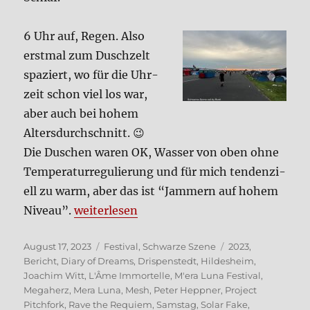
6 Uhr auf, Regen. Also
erst­mal zum Dusch­zelt
spa­ziert, wo für die Uhr­
zeit schon viel los war,
aber auch bei hohem
Alters­durch­schnitt. 😉
Die Duschen waren OK, Was­ser von oben ohne
Tem­pe­ra­tur­re­gu­lie­rung und für mich ten­den­zi­
ell zu warm, aber das ist “Jam­mern auf hohem
„M’era Luna 2023 – der Sams­tag“
Niveau”.
wei­ter­le­sen
Veröffentlicht
Kategorien
Schlagwörter
August 17, 2023
Festival
,
Schwarze Szene
2023
,
am
Bericht
,
Diary of Dreams
,
Drispenstedt
,
Hildesheim
,
Joachim Witt
,
L'Âme Immortelle
,
M'era Luna Festival
,
Megaherz
,
Mera Luna
,
Mesh
,
Peter Heppner
,
Project
Pitchfork
,
Rave the Requiem
,
Samstag
,
Solar Fake
,