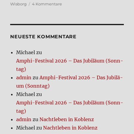
zu
Wisborg
4 Kommentare
M’era
Luna
2023
–
der
NEUE­STE KOM­MEN­TA­RE
Sams­
tag
Michael
zu
Amphi-Festi­val 2026 – Das Jubi­lä­um (Sonn­
tag)
admin
zu
Amphi-Festi­val 2026 – Das Jubi­lä­
um (Sonn­tag)
Michael
zu
Amphi-Festi­val 2026 – Das Jubi­lä­um (Sonn­
tag)
admin
zu
Nacht­le­ben in Koblenz
Michael
zu
Nacht­le­ben in Koblenz