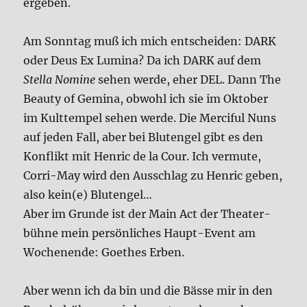
erge­ben.
Am Sonn­tag muß ich mich ent­schei­den: DARK
oder Deus Ex Lumi­na? Da ich DARK auf dem
Stel­la Nomi­ne
sehen wer­de, eher DEL. Dann The
Beau­ty of Gemi­na, obwohl ich sie im Okto­ber
im Kult­tem­pel sehen wer­de. Die Mer­ciful Nuns
auf jeden Fall, aber bei Blut­engel gibt es den
Kon­flikt mit Hen­ric de la Cour. Ich ver­mu­te,
Cor­ri-May wird den Aus­schlag zu Hen­ric geben,
also kein(e) Blut­engel…
Aber im Grun­de ist der Main Act der Thea­ter­
büh­ne mein per­sön­li­ches Haupt-Event am
Wochen­en­de: Goe­thes Erben.
Aber wenn ich da bin und die Bäs­se mir in den