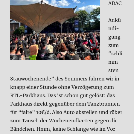
ADAC
-
Ankü
n­di­
gung
zum
“schli
mm­
sten
Stau­wo­chen­en­de” des Som­mers fuh­ren wir in
knapp einer Stun­de ohne Ver­zö­ge­rung zum
RTL-Park­haus. Das ist schon gut gelöst: das
Park­haus direkt gegen­über dem Tanz­brun­nen
für “fai­re” 10€/d. Also Auto abstel­len und rüber
zum Tausch der Wochen­end­kar­ten gegen die
Bänd­chen. Hmm, kei­ne Schlan­ge wie im Vor­