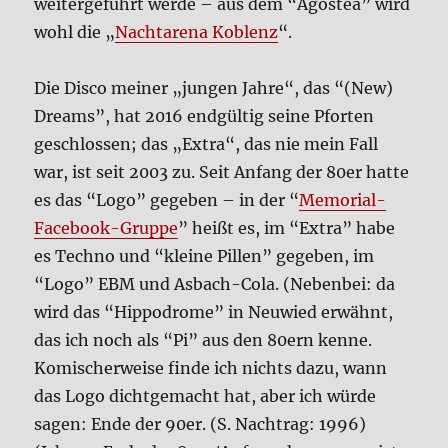
wei­ter­ge­führt wer­de – aus dem “Ago­stea” wird
wohl die „
Nacht­a­re­na Koblenz
“.
Die Dis­co mei­ner „jun­gen Jah­re“, das “(New)
Dreams”, hat 2016 end­gül­tig sei­ne Pfor­ten
geschlos­sen; das „Extra“, das nie mein Fall
war, ist seit 2003 zu. Seit Anfang der 80er hat­te
es das “Logo” gege­ben – in der “
Memo­ri­al-
Face­book-Grup­pe
” heißt es, im “Extra” habe
es Tech­no und “klei­ne Pil­len” gege­ben, im
“Logo” EBM und Asbach-Cola. (Neben­bei: da
wird das “Hip­po­dro­me” in Neu­wied erwähnt,
das ich noch als “Pi” aus den 80ern ken­ne.
Komi­scher­wei­se fin­de ich nichts dazu, wann
das Logo dicht­ge­macht hat, aber ich wür­de
sagen: Ende der 90er. (S. Nach­trag: 1996)