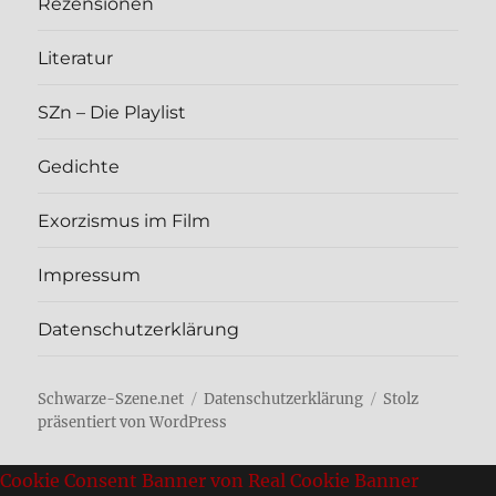
Rezen­sio­nen
Lite­ra­tur
SZn – Die Play­list
Gedich­te
Exor­zis­mus im Film
Impres­sum
Daten­schutz­er­klä­rung
Schwarze-Szene.net
Daten­schutz­er­klä­rung
Stolz
präsentiert von WordPress
Cookie Consent Banner von Real Cookie Banner