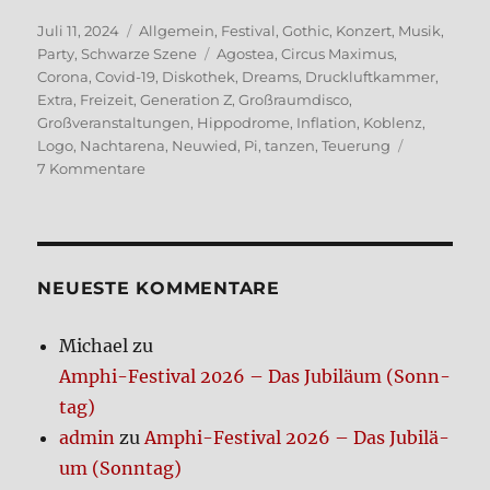
Veröffentlicht
Kategorien
Juli 11, 2024
Allgemein
,
Festival
,
Gothic
,
Konzert
,
Musik
,
am
Schlagwörter
Party
,
Schwarze Szene
Agostea
,
Circus Maximus
,
Corona
,
Covid-19
,
Diskothek
,
Dreams
,
Druckluftkammer
,
Extra
,
Freizeit
,
Generation Z
,
Großraumdisco
,
Großveranstaltungen
,
Hippodrome
,
Inflation
,
Koblenz
,
Logo
,
Nachtarena
,
Neuwied
,
Pi
,
tanzen
,
Teuerung
zu
7 Kommentare
Nacht­
le­
ben
in
Koblenz
NEUE­STE KOM­MEN­TA­RE
Michael
zu
Amphi-Festi­val 2026 – Das Jubi­lä­um (Sonn­
tag)
admin
zu
Amphi-Festi­val 2026 – Das Jubi­lä­
um (Sonn­tag)