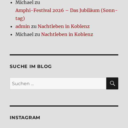
Michael
zu
Amphi-Festi­val 2026 – Das Jubi­lä­um (Sonn­
tag)
admin
zu
Nacht­le­ben in Koblenz
Michael
zu
Nacht­le­ben in Koblenz
SUCHE IM BLOG
SU
Suchen
nach:
INSTA­GRAM