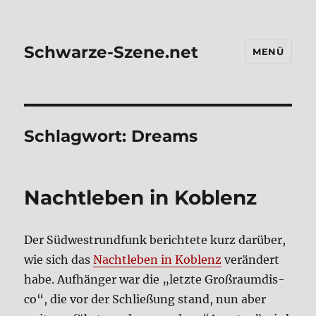
Schwarze-Szene.net
MENÜ
Schlagwort:
Dreams
Nacht­le­ben in Koblenz
Der Süd­west­rund­funk berich­te­te kurz dar­über,
wie sich das
Nacht­le­ben in Koblenz
ver­än­dert
habe. Auf­hän­ger war die „letz­te Groß­raum­dis­
co“, die vor der Schlie­ßung stand, nun aber