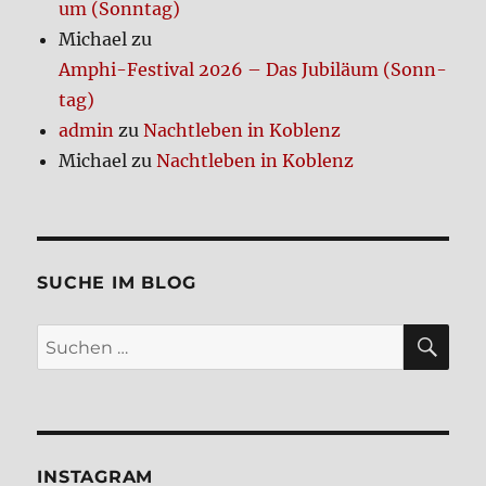
um (Sonn­tag)
Michael
zu
Amphi-Festi­val 2026 – Das Jubi­lä­um (Sonn­
tag)
admin
zu
Nacht­le­ben in Koblenz
Michael
zu
Nacht­le­ben in Koblenz
SUCHE IM BLOG
SU
Suchen
nach:
INSTA­GRAM