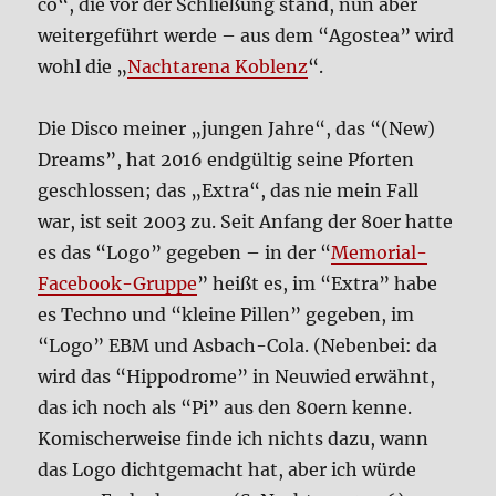
co“, die vor der Schlie­ßung stand, nun aber
wei­ter­ge­führt wer­de – aus dem “Ago­stea” wird
wohl die „
Nacht­a­re­na Koblenz
“.
Die Dis­co mei­ner „jun­gen Jah­re“, das “(New)
Dreams”, hat 2016 end­gül­tig sei­ne Pfor­ten
geschlos­sen; das „Extra“, das nie mein Fall
war, ist seit 2003 zu. Seit Anfang der 80er hat­te
es das “Logo” gege­ben – in der “
Memo­ri­al-
Face­book-Grup­pe
” heißt es, im “Extra” habe
es Tech­no und “klei­ne Pil­len” gege­ben, im
“Logo” EBM und Asbach-Cola. (Neben­bei: da
wird das “Hip­po­dro­me” in Neu­wied erwähnt,
das ich noch als “Pi” aus den 80ern ken­ne.
Komi­scher­wei­se fin­de ich nichts dazu, wann
das Logo dicht­ge­macht hat, aber ich wür­de