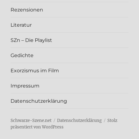
Rezen­sio­nen
Lite­ra­tur
SZn – Die Play­list
Gedich­te
Exor­zis­mus im Film
Impres­sum
Daten­schutz­er­klä­rung
Schwarze-Szene.net
Daten­schutz­er­klä­rung
Stolz
präsentiert von WordPress