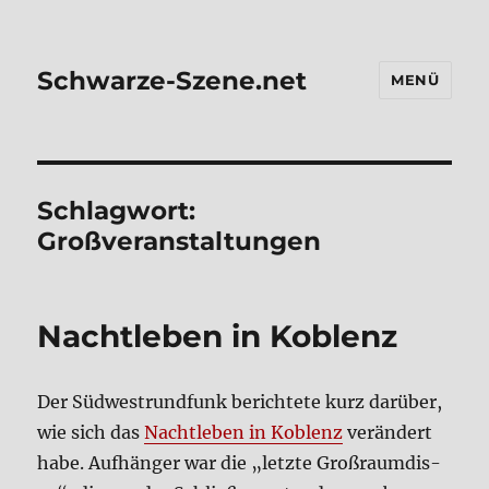
Schwarze-Szene.net
MENÜ
Schlagwort:
Großveranstaltungen
Nacht­le­ben in Koblenz
Der Süd­west­rund­funk berich­te­te kurz dar­über,
wie sich das
Nacht­le­ben in Koblenz
ver­än­dert
habe. Auf­hän­ger war die „letz­te Groß­raum­dis­