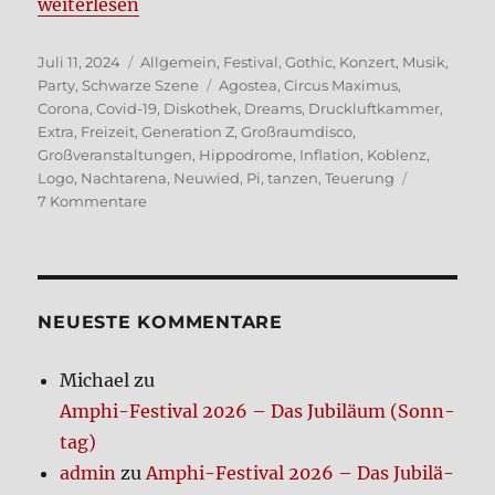
„Nacht­le­ben in Koblenz“
wei­ter­le­sen
Veröffentlicht
Kategorien
Juli 11, 2024
Allgemein
,
Festival
,
Gothic
,
Konzert
,
Musik
,
am
Schlagwörter
Party
,
Schwarze Szene
Agostea
,
Circus Maximus
,
Corona
,
Covid-19
,
Diskothek
,
Dreams
,
Druckluftkammer
,
Extra
,
Freizeit
,
Generation Z
,
Großraumdisco
,
Großveranstaltungen
,
Hippodrome
,
Inflation
,
Koblenz
,
Logo
,
Nachtarena
,
Neuwied
,
Pi
,
tanzen
,
Teuerung
zu
7 Kommentare
Nacht­
le­
ben
in
Koblenz
NEUE­STE KOM­MEN­TA­RE
Michael
zu
Amphi-Festi­val 2026 – Das Jubi­lä­um (Sonn­
tag)
admin
zu
Amphi-Festi­val 2026 – Das Jubi­lä­