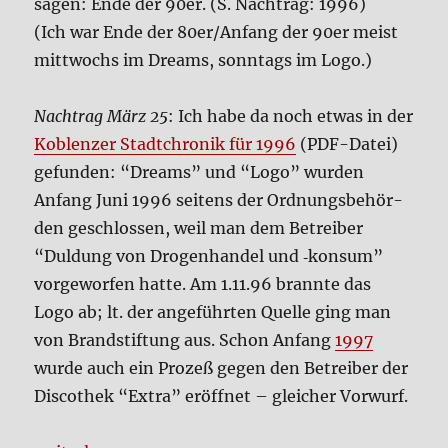
sagen: Ende der 90er. (S. Nach­trag: 1996)
(Ich war Ende der 80er/Anfang der 90er meist
mitt­wochs im Dreams, sonn­tags im Logo.)
Nach­trag März 25
: Ich habe da noch etwas in der
Koblen­zer Stadt­chro­nik für 1996
(PDF-Datei)
gefun­den: “Dreams” und “Logo” wur­den
Anfang Juni 1996 sei­tens der Ord­nungs­be­hör­
den geschlos­sen, weil man dem Betrei­ber
“Dul­dung von Dro­gen­han­del und ‑kon­sum”
vor­ge­wor­fen hat­te. Am 1.11.96 brann­te das
Logo ab; lt. der ange­führ­ten Quel­le ging man
von Brand­stif­tung aus. Schon Anfang
1997
wur­de auch ein Pro­zeß gegen den Betrei­ber der
Dis­co­thek “Extra” eröff­net – glei­cher Vor­wurf.