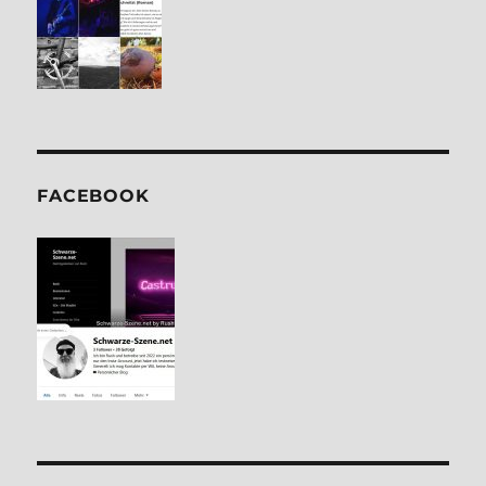
FACE­BOOK