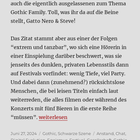
auch die eigent­lich aus­ge­las­se­nen zum The­ma
Gothic Fami­ly. Toll, was ihr da auf die Bei­ne
stellt, Gat­to Nero & Ste­ve!
Das Zitat stammt aber aus einer der Fol­gen
“extrem und tanz­bar”, wo sich eine Höre­rin in
einer Ein­spie­lung dar­über beschwert, was sie
jen­seits des dunk­len, pri­va­ten Lebens­stils dann
auf Festi­vals vor­fin­det: wenig Tie­fe, viel Par­ty.
Und dabei dann (zuneh­mend?) rück­sichts­lo­se
Men­schen, die bei lei­sen Titeln ein­fach laut
wei­ter­re­den, die alles fil­men oder wäh­rend des
Kon­zerts mit fünf Bie­ren in die erste Rei­he
„500000 vor ihrem PC sind kei­ne Sze­ne“
“müs­sen”.
wei­ter­le­sen
Veröffentlicht
Kategorien
Schlagwörter
Juni 27, 2024
Gothic
,
Schwarze Szene
Anstand
,
Chat
,
am