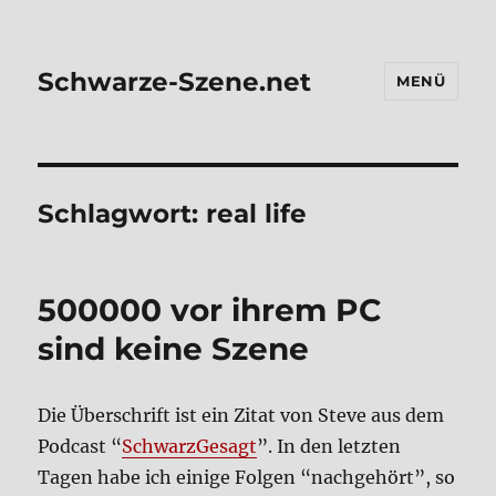
Schwarze-Szene.net
MENÜ
Schlagwort:
real life
500000 vor ihrem PC
sind kei­ne Sze­ne
Die Über­schrift ist ein Zitat von Ste­ve aus dem
Pod­cast “
Schwarz­Ge­sagt
”. In den letz­ten
Tagen habe ich eini­ge Fol­gen “nach­ge­hört”, so