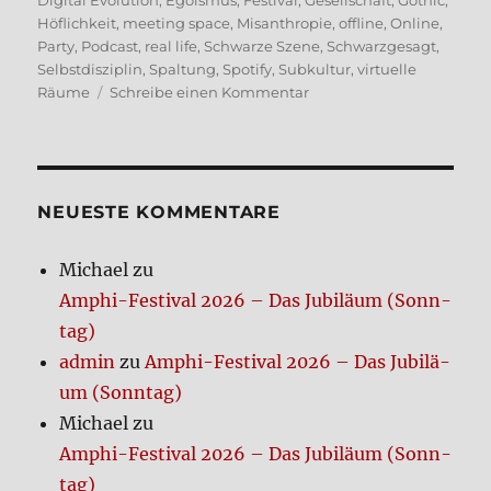
Digital Evolution
,
Egoismus
,
Festival
,
Gesellschaft
,
Gothic
,
Höflichkeit
,
meeting space
,
Misanthropie
,
offline
,
Online
,
Party
,
Podcast
,
real life
,
Schwarze Szene
,
Schwarzgesagt
,
Selbstdisziplin
,
Spaltung
,
Spotify
,
Subkultur
,
virtuelle
zu
Räume
Schreibe einen Kommentar
500000
vor
ihrem
PC
sind
NEUE­STE KOM­MEN­TA­RE
kei­
ne
Michael
zu
Sze­
Amphi-Festi­val 2026 – Das Jubi­lä­um (Sonn­
ne
tag)
admin
zu
Amphi-Festi­val 2026 – Das Jubi­lä­
um (Sonn­tag)
Michael
zu
Amphi-Festi­val 2026 – Das Jubi­lä­um (Sonn­
tag)