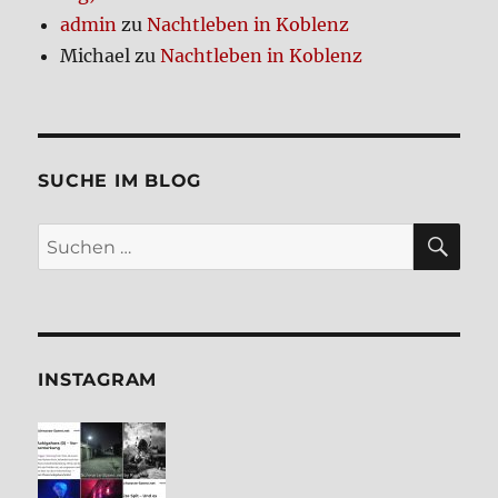
admin
zu
Nacht­le­ben in Koblenz
Michael
zu
Nacht­le­ben in Koblenz
SUCHE IM BLOG
SU
Suchen
nach:
INSTA­GRAM