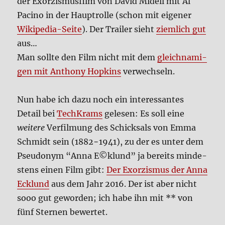
der Exor­zis­mus­film von David Midell mit Al
Paci­no in der Haupt­rol­le (schon mit eige­ner
Wiki­pe­dia-Sei­te
). Der Trai­ler sieht
ziem­lich gut
aus…
Man soll­te den Film nicht mit dem
gleich­na­mi­
gen mit Antho­ny Hop­kins
ver­wech­seln.
Nun habe ich dazu noch ein inter­es­san­tes
Detail bei
Tech­Krams
gele­sen: Es soll eine
wei­te­re
Ver­fil­mung des Schick­sals von Emma
Schmidt sein (1882−1941), zu der es unter dem
Pseud­onym “Anna E©klund” ja bereits min­de­
stens einen Film gibt:
Der Exor­zis­mus der Anna
Eck­lund
aus dem Jahr 2016. Der ist aber nicht
sooo gut gewor­den; ich habe ihn mit ** von
fünf Ster­nen bewer­tet.