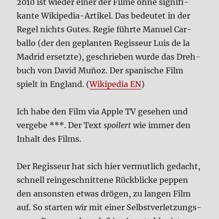
2010 ist wie­der einer der Fil­me ohne signi­fi­
kan­te Wiki­pe­dia-Arti­kel. Das bedeu­tet in der
Regel nichts Gutes. Regie führ­te Manu­el Car­
bal­lo (der den geplan­ten Regis­seur Luis de la
Madrid ersetz­te), geschrie­ben wur­de das Dreh­
buch von David Muñoz. Der spa­ni­sche Film
spielt in Eng­land. (
Wiki­pe­dia EN
)
Ich habe den Film via Apple TV gese­hen und
ver­ge­be ***. Der Text
spoi­lert
wie immer den
Inhalt des Films.
Der Regis­seur hat sich hier ver­mut­lich gedacht,
schnell rein­ge­schnit­te­ne Rück­blicke pep­pen
den anson­sten etwas drö­gen, zu lan­gen Film
auf. So star­ten wir mit einer Selbst­ver­let­zungs­