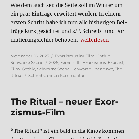
Wie dem auch sei: die Sei­te soll im Win­ter um
ein paar Ein­trä­ge erwei­tert wer­den. In einem
ersten Schritt habe ich nun alle bis­he­ri­gen Bei­
trä­ge kurz gesich­tet und z.T. Schreib- und For­
„The­ma Exor­­zi­s­­mus-F
ma­tie­rungs­feh­ler beho­ben.
wei­ter­le­sen
Veröffentlicht
Kategorien
November 26, 2025
Exorzismus im Film
,
Gothic
,
am
Schlagwörter
Schwarze Szene
2025
,
Exorcist III
,
Exorzismus
,
Exorzist
,
Film
,
Gothic
,
Schwarze Szene
,
Schwarze-Szene.net
,
The
zu
Ritual
Schreibe einen Kommentar
The­
ma
Exor­
The Ritu­al – neu­er Exor­
zis­
mus-
zis­mus-Film
Fil­
me
im
“The Ritu­al” ist ein bald in die Kinos kom­men­
Blog