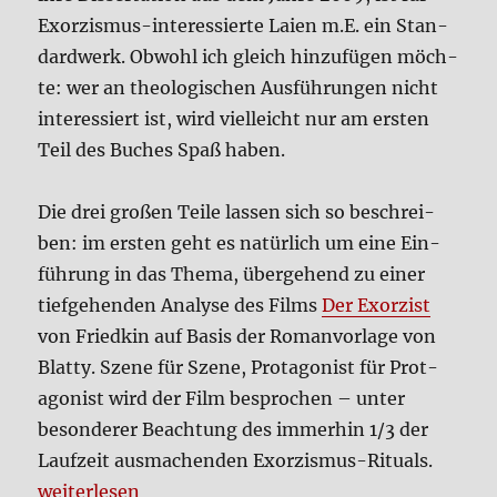
Exor­zis­mus-inter­es­sier­te Lai­en m.E. ein Stan­
dard­werk. Obwohl ich gleich hin­zu­fü­gen möch­
te: wer an theo­lo­gi­schen Aus­füh­run­gen nicht
inter­es­siert ist, wird viel­leicht nur am ersten
Teil des Buches Spaß haben.
Die drei gro­ßen Tei­le las­sen sich so beschrei­
ben: im ersten geht es natür­lich um eine Ein­
füh­rung in das The­ma, über­ge­hend zu einer
tief­ge­hen­den Ana­ly­se des Films
Der Exor­zist
von Fried­kin auf Basis der Roman­vor­la­ge von
Blat­ty. Sze­ne für Sze­ne, Prot­ago­nist für Prot­
ago­nist wird der Film bespro­chen – unter
beson­de­rer Beach­tung des immer­hin 1/3 der
Lauf­zeit aus­ma­chen­den Exor­zis­mus-Ritu­als.
„Der Exor­zis­mus in der Katho­li­schen Kir­che (Buch)
wei­ter­le­sen