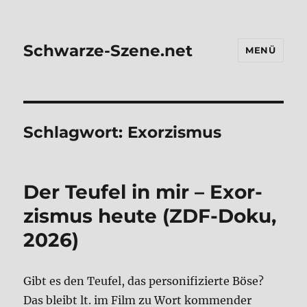
Schwarze-Szene.net
MENÜ
Schlagwort:
Exorzismus
Der Teu­fel in mir – Exor­
zis­mus heu­te (ZDF-Doku,
2026)
Gibt es den Teu­fel, das per­so­ni­fi­zier­te Böse?
Das bleibt lt. im Film zu Wort kom­men­der