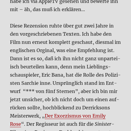
habe ich via App­leTV gese­hen und bewer­te ihn
mit – äh, das muß ich erklä­ren…
Die­se Rezen­si­on ruh­te über gut zwei Jah­re in
den vor­ge­schrie­be­nen Tex­ten. Ich habe den
Film nun erneut kom­plett geschaut, dies­mal im
eng­li­schen Orgi­nal, was eine Emp­feh­lung ist.
Dann ist es so, daß ich ihn nicht ganz unpar­tei­
isch beur­tei­len kann, denn mein Lieb­lings­
schau­spie­ler, Eric Bana, hat die Rol­le des Poli­zi­
sten Sar­chie inne. Ursprüng­lich stand im Ent­
wurf “*** von fünf Ster­nen”, aber ich bin mir
jetzt unsi­cher, ob ich nicht doch um einen auf­
rücken soll­te, hoch­blickend zu Der­rick­sons
Mei­ster­werk, „
Der Exor­zis­mus von Emi­ly
Rose
“. Der Regis­seur ist auch für die
Sini­ster
-