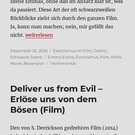
sze­ne Emmas, ohne daß im Ansatz klar ist, was
da pas­siert. Die­se Art der oft schwarz­wei­ßen
Rück­blicke zieht sich durch den gan­zen Film.
Ja, kann man machen; nein, mir gefällt das
„Der Exor­zis­mus der Emma Evans (Film)“
nicht.
wei­ter­le­sen
Veröffentlicht
Kategorien
Dezember 26, 2025
Exorzismus im Film
,
Gothic
,
am
Schlagwörter
Schwarze Szene
Emma Evans
,
Exorzismus
,
Film
,
Kritik
,
zu
Movie
,
Rezension
1 Kommentar
Der
Exor­
zis­
Deli­ver us from Evil –
mus
der
Erlö­se uns von dem
Emma
Bösen (Film)
Evans
(Film)
Den von S. Der­rick­son gedreh­ten Film (2014)