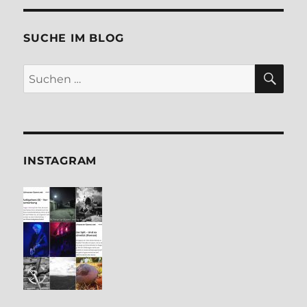
SUCHE IM BLOG
SU
Suchen
nach:
INSTA­GRAM