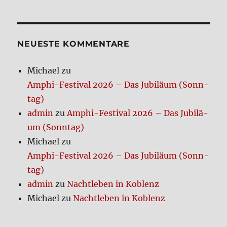
der
Exor­
HSTE
zis­
SEIT
Beiträge
E
mus-
Film
NEUE­STE KOM­MEN­TA­RE
Michael
zu
Amphi-Festi­val 2026 – Das Jubi­lä­um (Sonn­
tag)
admin
zu
Amphi-Festi­val 2026 – Das Jubi­lä­
um (Sonn­tag)
Michael
zu
Amphi-Festi­val 2026 – Das Jubi­lä­um (Sonn­
tag)
admin
zu
Nacht­le­ben in Koblenz
Michael
zu
Nacht­le­ben in Koblenz