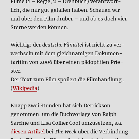
Fil­me (1 – Regie, 2 – Dreh­buch) ver­ant­wort­
lich, die mir gut gefal­len haben. Schau­en wir
mal über den Film drü­ber – und ob es doch vier
Ster­ne wer­den kön­nen.
Wich­tig: der
deut­sche Film­ti­tel
ist nicht zu ver­
wech­seln mit dem gleich­na­mi­gen Doku­men­
tar­film von 2006 über einen pädo­phi­len Prie­
ster.
Der Text zum Film spoi­lert die Film­hand­lung .
(
Wiki­pe­dia
)
Knapp zwei Stun­den hat sich Der­rick­son
genom­men, um die Buch­vor­la­ge von Ralph
Sar­chie und Lisa Col­lier Cool umzu­set­zen, s.a.
die­sen Arti­kel
bei
The Week
über die Ver­bin­dung