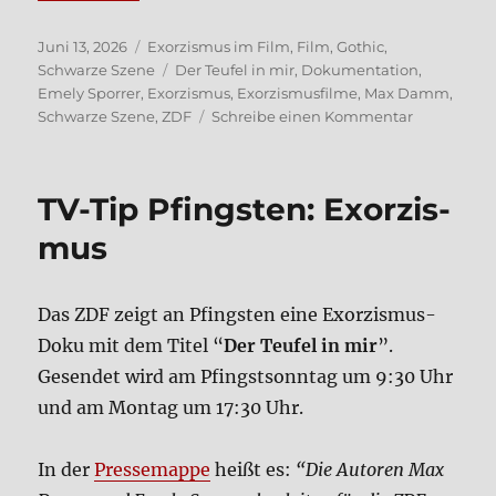
Veröffentlicht
Kategorien
Juni 13, 2026
Exorzismus im Film
,
Film
,
Gothic
,
am
Schlagwörter
Schwarze Szene
Der Teufel in mir
,
Dokumentation
,
Emely Sporrer
,
Exorzismus
,
Exorzismusfilme
,
Max Damm
,
zu
Schwarze Szene
,
ZDF
Schreibe einen Kommentar
Der
Teu­
fel
TV-Tip Pfing­sten: Exor­zis­
in
mir
mus
–
Exor­
zis­
Das ZDF zeigt an Pfing­sten eine Exor­zis­mus-
mus
Doku mit dem Titel “
Der Teu­fel in mir
”.
heu­
te
Gesen­det wird am Pfingst­sonn­tag um 9:30 Uhr
(ZDF-
und am Mon­tag um 17:30 Uhr.
Doku,
2026)
In der
Pres­se­map­pe
heißt es:
“Die Autoren Max