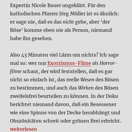
Exper­tin Nico­le Bau­er unge­klärt. Für den
katho­li­schen Pfar­rer Jörg Mül­ler ist es ähn­lich:
er sage nie, daß es das
nicht
gebe, aber ‘der
Böse’ kom­me eben nie als Per­son, nie­mand
habe ihn gese­hen.
Also 43 Minu­ten viel Lärm um nichts? Ich sage
mal so: wer nur
Exor­zis­mus-Fil­me
als Hor­ror­
fil­me
schaut, der wird fest­stel­len, daß es gar
nicht so ein­fach ist, das reel­le
Wesen
des Bösen
zu bestim­men, und auch das
Wir­ken
des Bösen
zwei­fels­frei beur­tei­len zu kön­nen. In der Doku
berich­tet nie­mand davon, daß ein Beses­se­ner
wie eine Spin­ne von der Decke her­ab­hängt und
Obszö­ni­tä­ten schreit oder grü­nen Brei erbricht.
„Der Teu­fel in mir – Exor­zis­mus heu­te (ZDF-Doku,
wei­ter­le­sen