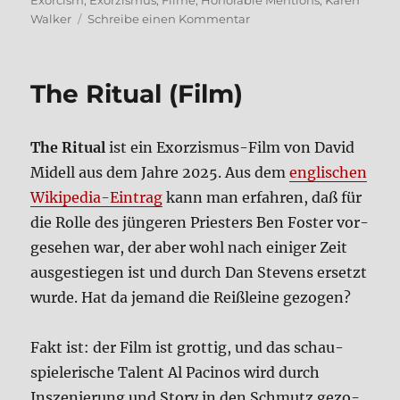
Exorcism
,
Exorzismus
,
Filme
,
Honorable Mentions
,
Karen
zu
Walker
Schreibe einen Kommentar
Erin­
ne­
rung:
The Ritu­al (Film)
Exor­
zis­
mus-
The Ritu­al
ist ein Exor­zis­mus-Film von David
Fil­
me
Midell aus dem Jah­re 2025. Aus dem
eng­li­schen
–
Wiki­pe­dia-Ein­trag
kann man erfah­ren, daß für
‘hono­
die Rol­le des jün­ge­ren Prie­sters Ben Foster vor­
rable
men­
ge­se­hen war, der aber wohl nach eini­ger Zeit
ti­
aus­ge­stie­gen ist und durch Dan Ste­vens ersetzt
ons’
wur­de. Hat da jemand die Reiß­lei­ne gezo­gen?
Fakt ist: der Film ist grot­tig, und das schau­
spie­le­ri­sche Talent Al Paci­nos wird durch
Insze­nie­rung und Sto­ry in den Schmutz gezo­