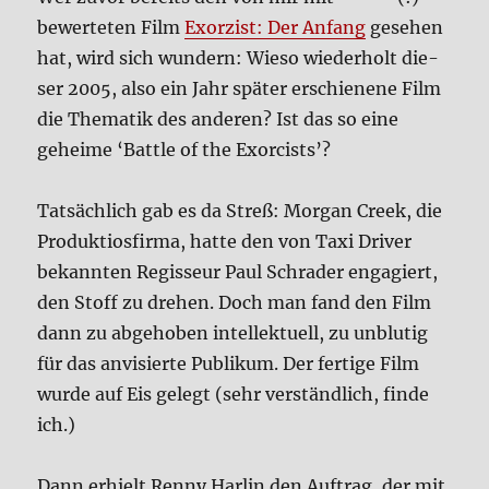
bewer­te­ten Film
Exor­zist: Der Anfang
gese­hen
hat, wird sich wun­dern: Wie­so wie­der­holt die­
ser 2005, also ein Jahr spä­ter erschie­ne­ne Film
die The­ma­tik des ande­ren? Ist das so eine
gehei­me ‘Batt­le of the Exor­cists’?
Tat­säch­lich gab es da Streß: Mor­gan Creek, die
Pro­duk­tios­fir­ma, hat­te den von Taxi Dri­ver
bekann­ten Regis­seur Paul Schr­a­der enga­giert,
den Stoff zu dre­hen. Doch man fand den Film
dann zu abge­ho­ben intel­lek­tu­ell, zu unblu­tig
für das anvi­sier­te Publi­kum. Der fer­ti­ge Film
wur­de auf Eis gelegt (sehr ver­ständ­lich, fin­de
ich.)
Dann erhielt Ren­ny Har­lin den Auf­trag, der mit