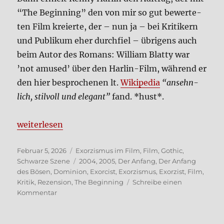
“The Begin­ning” den von mir so gut bewer­te­
ten Film kre­ierte, der – nun ja – bei Kri­ti­kern
und Publi­kum eher durch­fiel – übri­gens auch
beim Autor des Romans: Wil­liam Blat­ty war
’not amu­sed’ über den Har­lin-Film, wäh­rend er
den hier bespro­che­nen lt.
Wiki­pe­dia
“ansehn­
lich, stil­voll und ele­gant”
fand. *hust*.
„Domi­ni­on: Exor­cist – Der Anfang des Bösen (Film
wei­ter­le­sen
Veröffentlicht
Kategorien
Februar 5, 2026
Exorzismus im Film
,
Film
,
Gothic
,
am
Schlagwörter
Schwarze Szene
2004
,
2005
,
Der Anfang
,
Der Anfang
des Bösen
,
Dominion
,
Exorcist
,
Exorzismus
,
Exorzist
,
Film
,
Kritik
,
Rezension
,
The Beginning
Schreibe einen
zu
Kommentar
Domi­
ni­
on: