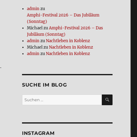
admin
zu
Amphi-Festi­val 2026 – Das Jubi­lä­um
(Sonn­tag)
Michael
zu
Amphi-Festi­val 2026 – Das
Jubi­lä­um (Sonn­tag)
admin
zu
Nacht­le­ben in Koblenz
Michael
zu
Nacht­le­ben in Koblenz
admin
zu
Nacht­le­ben in Koblenz
­
SUCHE IM BLOG
SUCHEN
Suchen
nach:
INSTA­GRAM