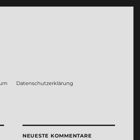
sum
Daten­schutz­er­klä­rung
NEUE­STE KOM­MEN­TA­RE