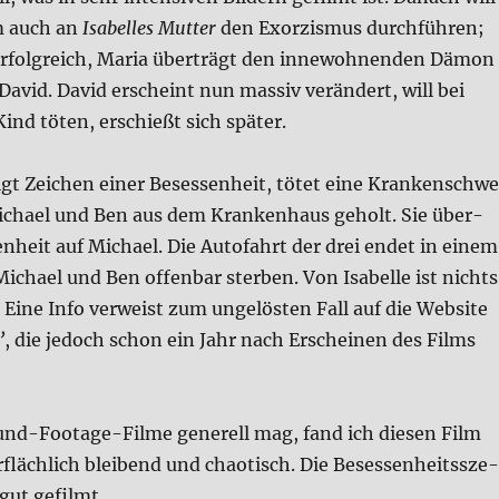
m auch an
Isa­bel­les Mut­ter
den Exor­zis­mus durch­füh­ren;
 erfolg­reich, Maria über­trägt den inne­woh­nen­den Dämon
d David. David erscheint nun mas­siv ver­än­dert, will bei
Kind töten, erschießt sich spä­ter.
eigt Zei­chen einer Beses­sen­heit, tötet eine Kran­ken­schw
icha­el und Ben aus dem Kran­ken­haus geholt. Sie über­
en­heit auf Micha­el. Die Auto­fahrt der drei endet in einem
icha­el und Ben offen­bar ster­ben. Von Isa­bel­le ist nichts
ine Info ver­weist zum unge­lö­sten Fall auf die Web­site
’
, die jedoch schon ein Jahr nach Erschei­nen des Films
nd-Foota­ge-Fil­me gene­rell mag, fand ich die­sen Film
­fläch­lich blei­bend und chao­tisch. Die Beses­sen­heits­sze­
gut gefilmt.