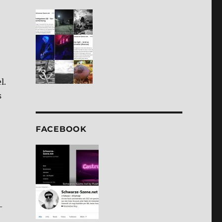
l.
s
FACE­BOOK
­