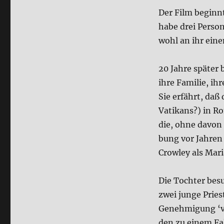
Devil
Insi­
Der Film beginnt 
de
habe drei Per­so­
…
wohl an ihr eine
nach
einer
wah­
20 Jah­re spä­ter 
ren
ihre Fami­lie, ih
Bege­
ben­
Sie erfährt, daß 
heit
Vati­kans?) in Ro
(Film)
die, ohne davon 
bung vor Jah­ren 
Crow­ley als Mari
Die Toch­ter bes
zwei jun­ge Prie­
Geneh­mi­gung ‘vo
den zu einem Fall