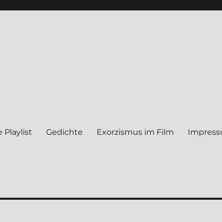
 Play­list
Gedich­te
Exor­zis­mus im Film
Impres­