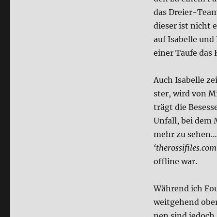
das Drei­er-Tea
die­ser ist nicht
auf Isa­bel­le un
einer Tau­fe das 
Auch Isa­bel­le z
ster, wird von M
trägt die Beses­s
Unfall, bei dem M
mehr zu sehen… E
‘therossifiles.com
off­line war.
Wäh­rend ich Fou
weit­ge­hend ober
nen sind jedoch 