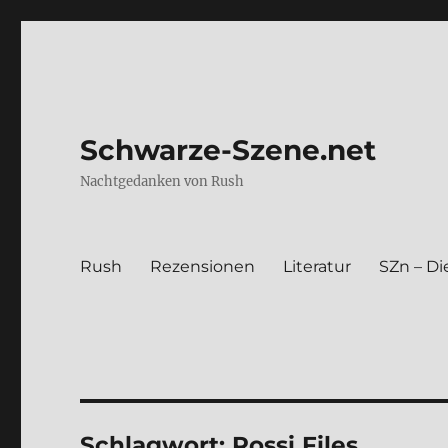
Schwarze-Szene.net
Nachtgedanken von Rush
Rush
Rezen­sio­nen
Lite­ra­tur
SZn – Die
Schlagwort:
Rossi Files