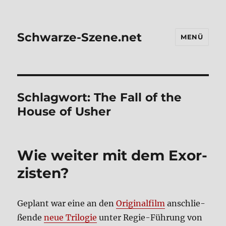
Schwarze-Szene.net
MENÜ
Schlagwort:
The Fall of the
House of Usher
Wie wei­ter mit dem Exor­
zi­sten?
Geplant war eine an den
Ori­gi­nal­film
anschlie­
ßen­de
neue Tri­lo­gie
unter Regie-Füh­rung von