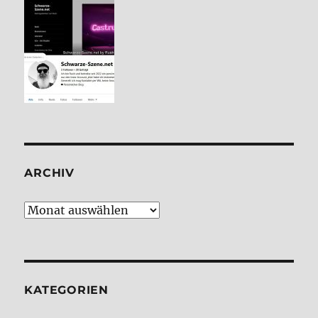
ARCHIV
Archiv
KATE­GO­RIEN