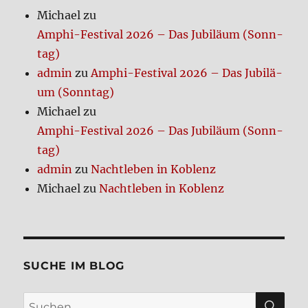
zi­
Michael
zu
sten?
Amphi-Festi­val 2026 – Das Jubi­lä­um (Sonn­
tag)
admin
zu
Amphi-Festi­val 2026 – Das Jubi­lä­
um (Sonn­tag)
Michael
zu
Amphi-Festi­val 2026 – Das Jubi­lä­um (Sonn­
tag)
admin
zu
Nacht­le­ben in Koblenz
Michael
zu
Nacht­le­ben in Koblenz
SUCHE IM BLOG
SU
Suchen