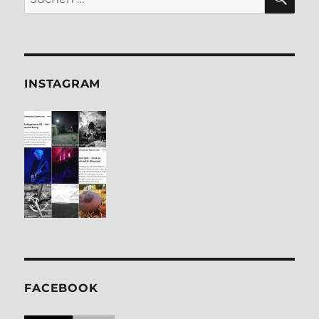
nach:
INSTA­GRAM
FACE­BOOK