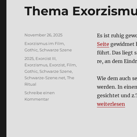
The­ma Exor­zis­m
Veröffentlicht
November 26, 2025
Es ist ruhig gew
am
Kategorien
Exorzismus im Film
,
Sei­te
gewid­met h
Gothic
,
Schwarze Szene
führt. Das liegt 
Schlagwörter
2025
,
Exorcist III
,
re, an dem Ein­dr
Exorzismus
,
Exorzist
,
Film
,
Gothic
,
Schwarze Szene
,
Schwarze-Szene.net
,
The
Wie dem auch sei:
Ritual
wer­den. In einem
Schreibe einen
gesich­tet und z.
zu
Kommentar
„The­ma Exor­­zi­s
wei­ter­le­sen
The­
ma
Exor­
zis­
mus-