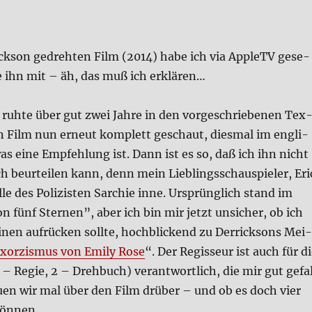
)
ick­son gedreh­ten Film (2014) habe ich via App­leTV gese­
 ihn mit – äh, das muß ich erklä­ren…
n ruh­te über gut zwei Jah­re in den vor­ge­schrie­be­nen Tex
n Film nun erneut kom­plett geschaut, dies­mal im eng­li­
as eine Emp­feh­lung ist. Dann ist es so, daß ich ihn nicht
ch beur­tei­len kann, denn mein Lieb­lings­schau­spie­ler, Eri
­le des Poli­zi­sten Sar­chie inne. Ursprüng­lich stand im
 fünf Ster­nen”, aber ich bin mir jetzt unsi­cher, ob ich
nen auf­rücken soll­te, hoch­blickend zu Der­rick­sons Mei­
xor­zis­mus von Emi­ly Rose
“. Der Regis­seur ist auch für d
1 – Regie, 2 – Dreh­buch) ver­ant­wort­lich, die mir gut gefa
­en wir mal über den Film drü­ber – und ob es doch vier
kön­nen.