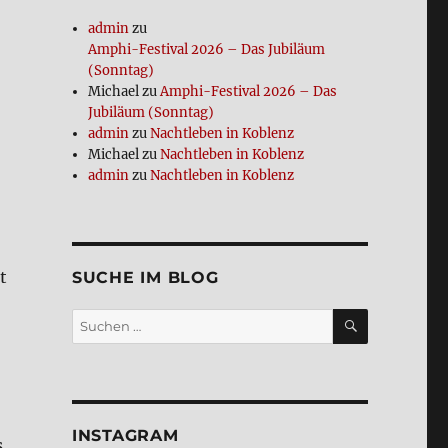
admin
zu
Amphi-Festi­val 2026 – Das Jubi­lä­um
(Sonn­tag)
Michael
zu
Amphi-Festi­val 2026 – Das
Jubi­lä­um (Sonn­tag)
admin
zu
Nacht­le­ben in Koblenz
Michael
zu
Nacht­le­ben in Koblenz
admin
zu
Nacht­le­ben in Koblenz
t
SUCHE IM BLOG
SUCHEN
Suchen
nach:
­
INSTA­GRAM
s