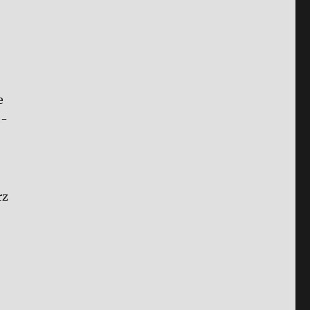
e
h­
rz