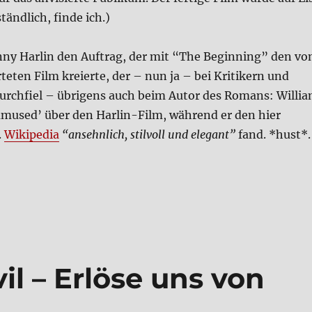
tänd­lich, fin­de ich.)
­ny Har­lin den Auf­trag, der mit “The Begin­ning” den vo
te­ten Film kre­ierte, der – nun ja – bei Kri­ti­kern und
urch­fiel – übri­gens auch beim Autor des Romans: Wil­li
 amu­sed’ über den Har­lin-Film, wäh­rend er den hier
.
Wiki­pe­dia
“ansehn­lich, stil­voll und ele­gant”
fand. *hust*.
r­cist – Der Anfang des Bösen (Film)“
il – Erlö­se uns von