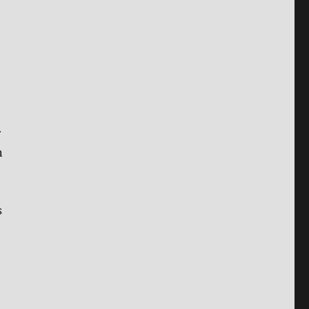
r
n
s