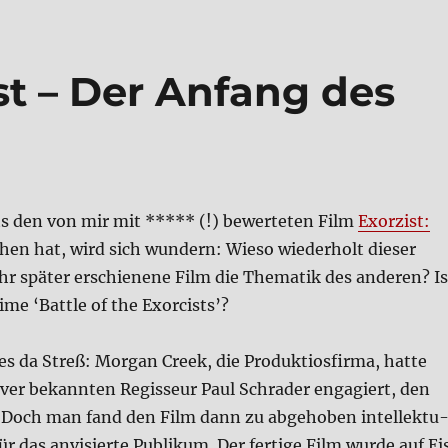
ist – Der Anfang des
s den von mir mit ***** (!) bewer­te­ten Film
Exor­zist:
hen hat, wird sich wun­dern: Wie­so wie­der­holt die­ser
hr spä­ter erschie­ne­ne Film die The­ma­tik des ande­ren? Is
­me ‘Batt­le of the Exor­cists’?
es da Streß: Mor­gan Creek, die Pro­duk­tios­fir­ma, hat­te
ver bekann­ten Regis­seur Paul Schr­a­der enga­giert, den
. Doch man fand den Film dann zu abge­ho­ben intel­lek­tu
für das anvi­sier­te Publi­kum. Der fer­ti­ge Film wur­de auf Ei