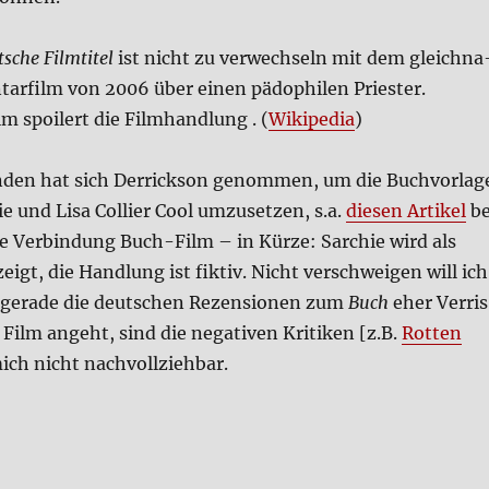
­sche Film­ti­tel
ist nicht zu ver­wech­seln mit dem gleich­na
ar­film von 2006 über einen pädo­phi­len Prie­ster.
 spoi­lert die Film­hand­lung . (
Wiki­pe­dia
)
den hat sich Der­rick­son genom­men, um die Buch­vor­la­g
e und Lisa Col­lier Cool umzu­set­zen, s.a.
die­sen Arti­kel
be
e Ver­bin­dung Buch-Film – in Kür­ze: Sar­chie wird als
zeigt, die Hand­lung ist fik­tiv. Nicht ver­schwei­gen will ich
gera­de die deut­schen Rezen­sio­nen zum
Buch
eher Ver­ri
Film angeht, sind die nega­ti­ven Kri­ti­ken [z.B.
Rot­ten
ich nicht nach­voll­zieh­bar.
m Evil – Erlö­se uns von dem Bösen (Film)“