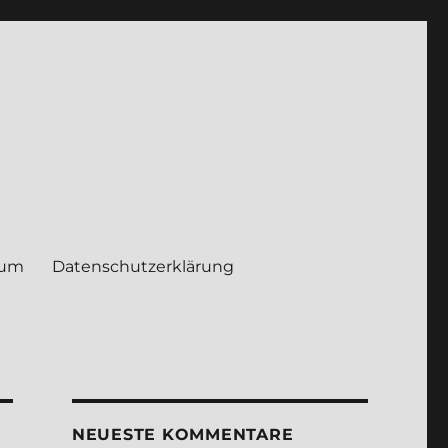
sum
Daten­schutz­er­klä­rung
NEUE­STE KOM­MEN­TA­RE