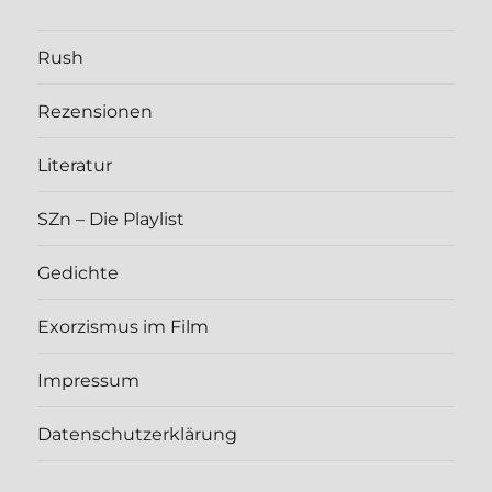
rien
Rush
Rezen­sio­nen
Lite­ra­tur
SZn – Die Play­list
Gedich­te
Exor­zis­mus im Film
Impres­sum
Daten­schutz­er­klä­rung