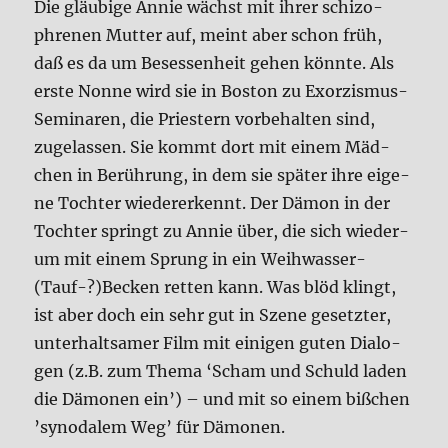
Die gläu­bi­ge Annie wächst mit ihrer schi­zo­
phre­nen Mut­ter auf, meint aber schon früh,
daß es da um Beses­sen­heit gehen könn­te. Als
erste Non­ne wird sie in Bos­ton zu Exor­zis­mus-
Semi­na­ren, die Prie­stern vor­be­hal­ten sind,
zuge­las­sen. Sie kommt dort mit einem Mäd­
chen in Berüh­rung, in dem sie spä­ter ihre eige­
ne Toch­ter wie­der­erkennt. Der Dämon in der
Toch­ter springt zu Annie über, die sich wie­der­
um mit einem Sprung in ein Weihwasser-
(Tauf-?)Becken ret­ten kann. Was blöd klingt,
ist aber doch ein sehr gut in Sze­ne gesetz­ter,
unter­halt­sa­mer Film mit eini­gen guten Dia­lo­
gen (z.B. zum The­ma ‘Scham und Schuld laden
die Dämo­nen ein’) – und mit so einem biß­chen
’syn­oda­lem Weg’ für Dämo­nen.