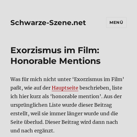
Schwarze-Szene.net
MENÜ
Exor­zis­mus im Film:
Hono­rable Men­ti­ons
Was für mich nicht unter ‘Exor­zis­mus im Film’
paßt, wie auf der
Haupt­sei­te
beschrie­ben, liste
ich hier kurz als ‘hono­rable men­ti­on’. Aus der
ursprüng­li­chen Liste wur­de die­ser Bei­trag
erstellt, weil sie immer län­ger wur­de und die
Sei­te über­lud. Die­ser Bei­trag wird dann nach
und nach ergänzt.