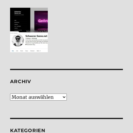
ARCHIV
Archiv
KATE­GO­RIEN