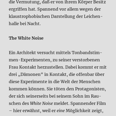
die Ver­mu­tung, daß er von ihrem Kör­per Besitz
ergrif­fen hat. Span­nend vor allem wegen der
klau­stro­pho­bi­schen Dar­stel­lung der Lei­chen­
hal­le bei Nacht.
The White Noi­se
Ein Archi­tekt ver­sucht mit­tels Ton­band­stim­
men-Expe­ri­men­ten, zu sei­ner ver­stor­be­nen
Frau Kon­takt her­zu­stel­len. Dabei kommt er mit
drei „Dämo­nen“ in Kon­takt, die offen­bar über
die­se Expe­ri­men­te in die Welt der Men­schen
kom­men kön­nen. Sie töten den Prot­ago­ni­sten,
der sich sei­ner­seits bei sei­nem Sohn im Rau­
schen des
White Noi­se
mel­det. Span­nen­der Film
– hier erwähnt, weil er
eine
Mög­lich­keit zeigt,