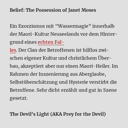
Belief: The Pos­ses­si­on of Janet Moses
Ein Exor­zis­mus mit “Was­ser­ma­gie” inner­halb
der Mao­ri-Kul­tur Neu­see­lands vor dem Hin­ter­
grund eines
ech­ten Fal­
les
. Der Clan der Betrof­fe­nen ist hilf­los zwi­
schen eige­ner Kul­tur und christ­li­chem Über­
bau, akzep­tiert aber nur einen Mao­ri-Hei­ler. Im
Rah­men der Insze­nie­rung aus Aber­glau­be,
Selbst­über­schät­zung und Hyste­rie ver­stirbt die
Betrof­fe­ne. Sehr dicht erzählt und gut in Sze­ne
gesetzt.
The Devil’s Light (AKA Prey for the Devil)