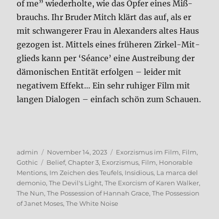
of me” wie­der­hol­te, wie das Opfer eines Miß­
brauchs. Ihr Bru­der Mitch klärt das auf, als er
mit schwan­ge­rer Frau in Alex­an­ders altes Haus
gezo­gen ist. Mit­tels eines frü­he­ren Zir­kel-Mit­
glieds kann per ‘Séan­ce’ eine Aus­trei­bung der
dämo­ni­schen Enti­tät erfol­gen – lei­der mit
nega­ti­vem Effekt… Ein sehr ruhi­ger Film mit
lan­gen Dia­lo­gen – ein­fach schön zum Schau­en.
Autor
Veröffentlicht
Kategorien
admin
November 14, 2023
Exorzismus im Film
,
Film
,
Schlagwörter
am
Gothic
Belief
,
Chapter 3
,
Exorzismus
,
Film
,
Honorable
Mentions
,
Im Zeichen des Teufels
,
Insidious
,
La marca del
demonio
,
The Devil's Light
,
The Exorcism of Karen Walker
,
The Nun
,
The Possession of Hannah Grace
,
The Possession
of Janet Moses
,
The White Noise