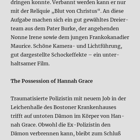
drin­gen konn­te. Ver­bannt wer­den kann er nur
mit der Reli­quie „Blut von Chri­stus“. An die­se
Auf­ga­be machen sich ein gut gewähl­tes Drei­er­
team aus dem Pater Bur­ke, der ange­hen­den
Non­ne Ire­ne sowie dem jun­gen Fran­ko­ka­na­di­er
Mau­rice. Schö­ne Kame­ra- und Licht­füh­rung,
gut dar­ge­stell­te Schock­ef­fek­te – ein unter­
halt­sa­mer Film.
The Pos­ses­si­on of Han­nah Grace
Trau­ma­ti­sier­te Poli­zi­stin mit neu­em Job in der
Lei­chen­hal­le des Bos­to­ner Kran­ken­hau­ses
trifft auf unto­ten Dämon im Kör­per von Han­
nah Grace. Obwohl die Ex-Poli­zi­stin den
Dämon ver­bren­nen kann, bleibt zum Schluß