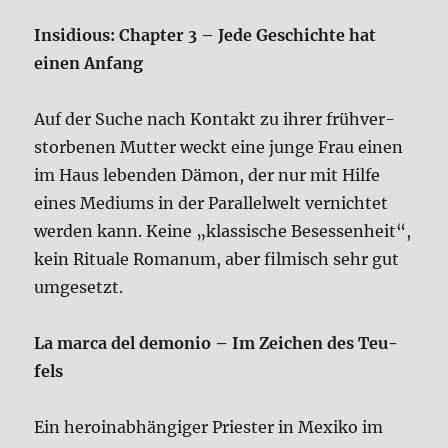
Insi­dious: Chap­ter 3 – Jede Geschich­te hat
einen Anfang
Auf der Suche nach Kon­takt zu ihrer früh­ver­
stor­be­nen Mut­ter weckt eine jun­ge Frau einen
im Haus leben­den Dämon, der nur mit Hil­fe
eines Medi­ums in der Par­al­lel­welt ver­nich­tet
wer­den kann. Kei­ne „klas­si­sche Beses­sen­heit“,
kein Ritua­le Roma­num, aber fil­misch sehr gut
umge­setzt.
La mar­ca del demo­nio – Im Zei­chen des Teu­
fels
Ein hero­in­ab­hän­gi­ger Prie­ster in Mexi­ko im