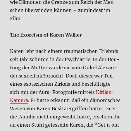
wie Dämo­nen die Gren­ze zum Reich der Men­
schen über­win­den kön­nen – zumin­dest im
Film.
The Exor­cism of Karen Wal­ker
Karen lebt nach einem trau­ma­ti­schen Erleb­nis
seit Jahr­zehn­ten in der Psych­ia­trie. In der Deu­
tung der Mut­ter wur­de sie vom Onkel Alex­an­
der sexu­ell miß­braucht. Doch die­ser war Teil
eines eso­te­ri­schen Zir­kels und beschäf­tig­te
sich mit der Aura-Foto­gra­fie mit­tels
Kir­li­an-
Kame­ra
. Er hat­te erkannt, daß ein dämo­ni­sches
Wesen von Karen Besitz ergrif­fen hat­te. Da er
die Fami­lie nicht ein­ge­weiht hat­te, erschien die
an einen Stuhl gefes­sel­te Karen, die “Get it out