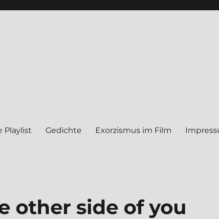
 Play­list
Gedich­te
Exor­zis­mus im Film
Impres­
e other side of you