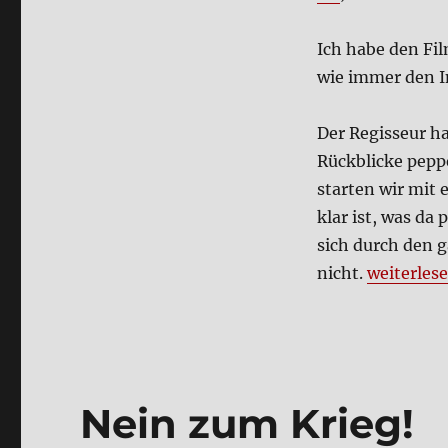
Exor­
zis­
Ich habe den Fil
mus
der
wie immer den I
Emma
Evans
Der Regis­seur ha
(Film)
Rück­blicke pep­
star­ten wir mit
klar ist, was da p
sich durch den g
„Der Exor
nicht.
wei­ter­le­s
Nein zum Krieg!