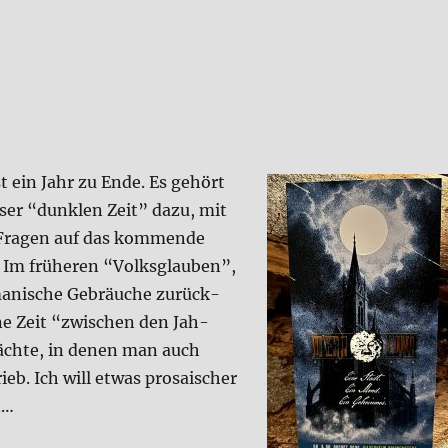
st ein Jahr zu Ende. Es gehört
­ser “dunk­len Zeit” dazu, mit
Fra­gen auf das kom­men­de
 Im frü­he­ren “Volks­glau­ben”,
ma­ni­sche Gebräu­che zurück­
ne Zeit “zwi­schen den Jah­
äch­te, in denen man auch
ieb. Ich will etwas pro­sa­ischer
n…