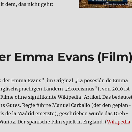
it dem, das nicht geht:
26?“
der Emma Evans (Film
s der Emma Evans“, im Ori­gi­nal „La pose­sión de Emma
g­lisch­spra­chi­gen Län­dern „Exor­cis­mus“), von 2010 ist
Fil­me ohne signi­fi­kan­te Wiki­pe­dia-Arti­kel. Das bedeu­te
ts Gutes. Regie führ­te Manu­el Car­bal­lo (der den geplan­
is de la Madrid ersetz­te), geschrie­ben wur­de das Dreh­
uñoz. Der spa­ni­sche Film spielt in Eng­land. (
Wiki­pe­dia