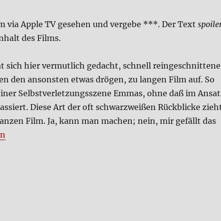
m via Apple TV gese­hen und ver­ge­be ***. Der Text
spoi­le
nhalt des Films.
t sich hier ver­mut­lich gedacht, schnell rein­ge­schnit­te­ne
pen den anson­sten etwas drö­gen, zu lan­gen Film auf. So
 einer Selbst­ver­let­zungs­sze­ne Emmas, ohne daß im Ansa
as­siert. Die­se Art der oft schwarz­wei­ßen Rück­blicke zieh
an­zen Film. Ja, kann man machen; nein, mir gefällt das
­zis­mus der Emma Evans (Film)“
en