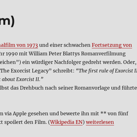
lm)
­nal­film von 1973
und einer schwa­chen
Fort­set­zung von
ahr 1990 mit Wil­liam Peter Blat­tys Roman­ver­fil­mung
ei­chen”) ein wür­di­ger Nach­fol­ger gedreht wer­den. Oder,
“The Exor­cist Lega­cy” schreibt:
“The first rule of Exor­cist I
 about Exor­cist II.”
elbst das Dreh­buch nach sei­ner Roman­vor­la­ge und führ­te
m via Apple gese­hen und bewer­te ihn mit ** von fünf
„Der Exor­zist 3 (Fil
t spoi­lert den Film. (
Wiki­pe­dia EN
)
wei­ter­le­sen