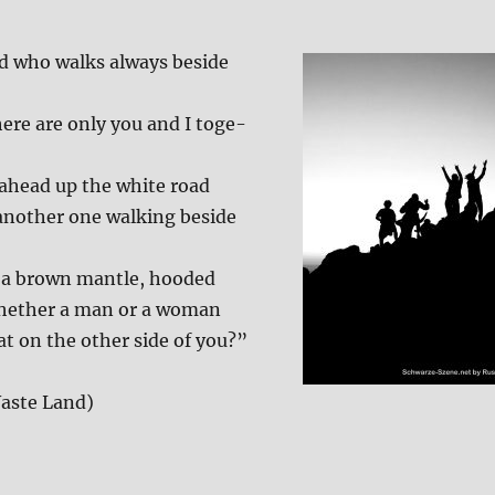
d who walks always bes­i­de
­re are only you and I tog­e­
 ahead up the white road
ano­ther one wal­king bes­i­de
 a brown man­t­le, hoo­ded
he­ther a man or a woman
t on the other side of you?”
 Waste Land)