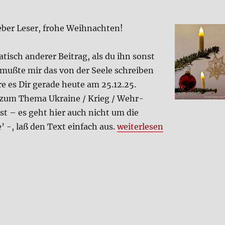
ie­ber Leser, fro­he Weih­nach­ten!
a­tisch ande­rer Bei­trag, als du ihn sonst
h muß­te mir das von der See­le schrei­ben
­re es Dir gera­de heu­te am 25.12.25.
zum The­ma Ukrai­ne / Krieg / Wehr­
lst – es geht hier auch nicht um die
„Nein zum Krieg!“
’ -, laß den Text ein­fach aus.
wei­ter­le­sen