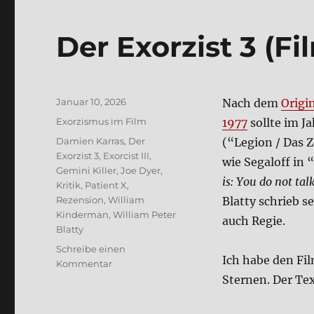
Der Exor­zist 3 (Fi
Veröffentlicht
Januar 10, 2026
Nach dem
Ori­gi
am
Kategorien
Exorzismus im Film
1977
soll­te im J
Schlagwörter
Damien Karras
,
Der
(“Legi­on / Das Z
Exorzist 3
,
Exorcist III
,
wie Segal­off in 
Gemini Killer
,
Joe Dyer
,
is: You do not talk
Kritik
,
Patient X
,
Rezension
,
William
Blat­ty schrieb s
Kinderman
,
William Peter
auch Regie.
Blatty
Schreibe einen
Ich habe den Fil
zu
Kommentar
Der
Ster­nen. Der Tex
Exor­
zist