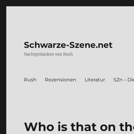
Schwarze-Szene.net
Nachtgedanken von Rush
Rush
Rezen­sio­nen
Lite­ra­tur
SZn – Die
Who is that on th