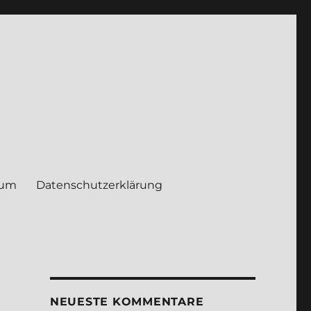
sum
Daten­schutz­er­klä­rung
NEUE­STE KOM­MEN­TA­RE