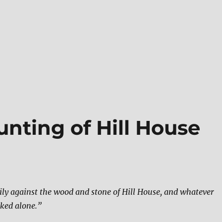
n­ting of Hill Hou­se
di­ly against the wood and stone of Hill Hou­se, and wha­te­ver
­ked alo­ne.”