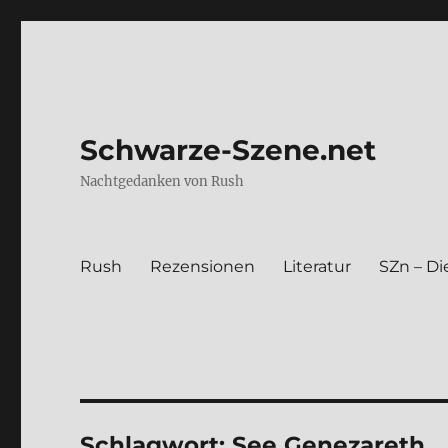
Schwarze-Szene.net
Nachtgedanken von Rush
Rush
Rezen­sio­nen
Lite­ra­tur
SZn – Die
Schlagwort:
See Genezareth