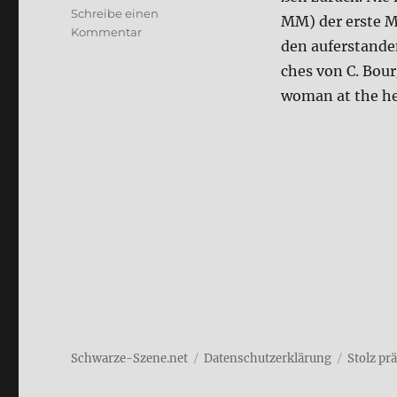
Schreibe einen
MM) der erste Men
zu
Kommentar
den auf­er­stan­de
Maria
Mag­
ches von C. Bour­
da­
woman at the hear
le­
na
(Film)
Schwarze-Szene.net
Daten­schutz­er­klä­rung
Stolz pr