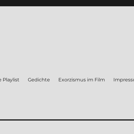
 Play­list
Gedich­te
Exor­zis­mus im Film
Impres­