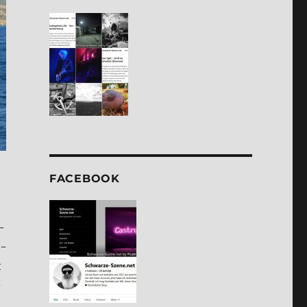
FACE­BOOK
­
i­
t
­