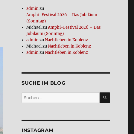
admin
zu
Amphi-Festi­val 2026 – Das Jubi­lä­um
(Sonn­tag)
Michael
zu
Amphi-Festi­val 2026 – Das
Jubi­lä­um (Sonn­tag)
admin
zu
Nacht­le­ben in Koblenz
Michael
zu
Nacht­le­ben in Koblenz
admin
zu
Nacht­le­ben in Koblenz
SUCHE IM BLOG
SUCHEN
Suchen
nach:
INSTA­GRAM