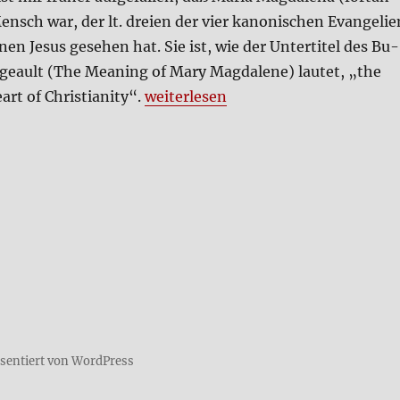
sch war, der lt. drei­en der vier kano­ni­schen Evan­ge­li­e
­nen Je­sus gese­hen hat. Sie ist, wie der Unter­ti­tel des Bu­
ge­ault (The Mea­ning of Mary Mag­da­le­ne) lau­tet, „the
„Maria Mag­da­le­na (Film)“
t of Chri­stia­ni­ty“.
wei­ter­le­sen
äsentiert von WordPress