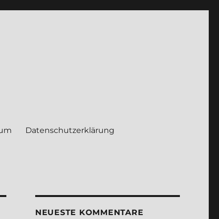
sum
Daten­schutz­er­klä­rung
NEUE­STE KOM­MEN­TA­RE