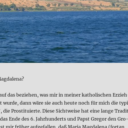
g­da­le­na?
uf das bezie­hen, was mir in mei­ner katho­li­schen Erzieh
lt wur­de, dann wäre sie auch heu­te noch für mich die typ
 die Prostituier­te. Die­se Sicht­wei­se hat eine lan­ge Tra­di­
f das Ende des 6. Jahr­hun­derts und Papst Gre­gor den Gro
t mir frü­her auf­ge­fal­len, daß Maria Mag­da­le­na (fort­an