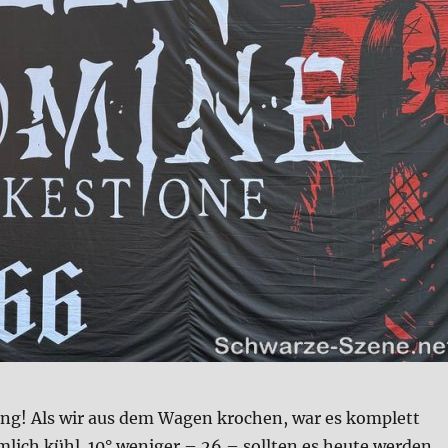
ng! Als wir aus dem Wagen kro­chen, war es kom­plett
lich kühl. 10° weni­ger – 26 – soll­ten es heu­te wer­den.