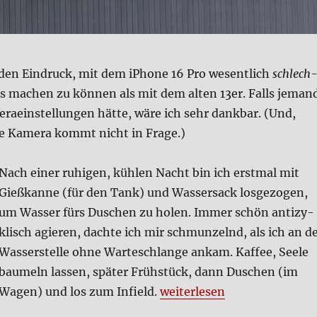
 den Ein­druck, mit dem iPho­ne 16 Pro wesent­lich
schlech
tos machen zu kön­nen als mit dem alten 13er. Falls jeman
­ra­ein­stel­lun­gen hät­te, wäre ich sehr dank­bar. (Und,
re Kame­ra kommt nicht in Fra­ge.)
Nach einer ruhi­gen, küh­len Nacht bin ich erst­mal mit
Gieß­kan­ne (für den Tank) und Was­ser­sack los­ge­zo­gen,
um Was­ser fürs Duschen zu holen. Immer schön anti­zy­
klisch agie­ren, dach­te ich mir schmun­zelnd, als ich an d
Was­ser­stel­le ohne War­te­schlan­ge ankam. Kaf­fee, See­le
bau­meln las­sen, spä­ter Früh­stück, dann Duschen (im
„M’era Luna 2025 – Sams­t
Wagen) und los zum Infield.
wei­ter­le­sen