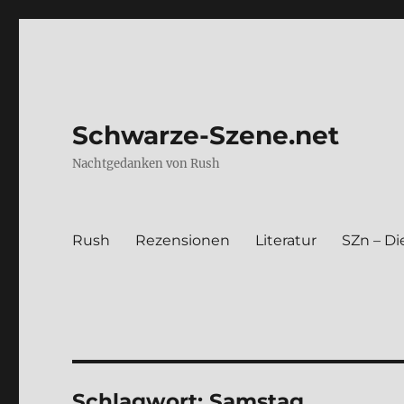
Schwarze-Szene.net
Nachtgedanken von Rush
Rush
Rezen­sio­nen
Lite­ra­tur
SZn – Die
Schlagwort:
Samstag