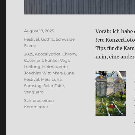
Veröffentlicht
August 19, 2025
Vor­ab: ich habe
am
Kategorien
Festival
,
Gothic
,
Schwarze
te­re
Kon­zert­fo­
Szene
Tips für die Kame
Schlagwörter
2025
,
Apocalyptica
,
Chrom
,
nein, eine ande­
Covenant
,
Funker Vogt
,
Heilung
,
Heimatærde
,
Joachim Witt
,
M'era Luna
Festival
,
Mera Luna
,
Samstag
,
Solar Fake
,
Vanguard
Schreibe einen
zu
Kommentar
M’era
Luna
2025
–