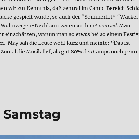
h­men wir zur Kennt­nis, daß zen­tral im Camp-Bereich Schl
ucke gespielt wur­de, so auch der “Som­mer­hit” “Wackel
r Wohn­wa­gen-Nach­barn waren auch
not amu­sed
. Man
ht ein­schät­zen, war­um man so etwas bei so einem Festi­v
r­ri-May sah die Leu­te wohl kurz und mein­te: “Das ist
” – Zumal die Musik lief, als gut 80% des Camps noch penn
­ne 2025 – Sams­tag“
– Sams­tag