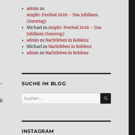
admin
zu
Amphi-Festi­val 2026 – Das Jubi­lä­um
(Sonn­tag)
Michael
zu
Amphi-Festi­val 2026 – Das
Jubi­lä­um (Sonn­tag)
admin
zu
Nacht­le­ben in Koblenz
Michael
zu
Nacht­le­ben in Koblenz
admin
zu
Nacht­le­ben in Koblenz
­
SUCHE IM BLOG
SUCHEN
Suchen
it
nach:
tag)“
INSTA­GRAM