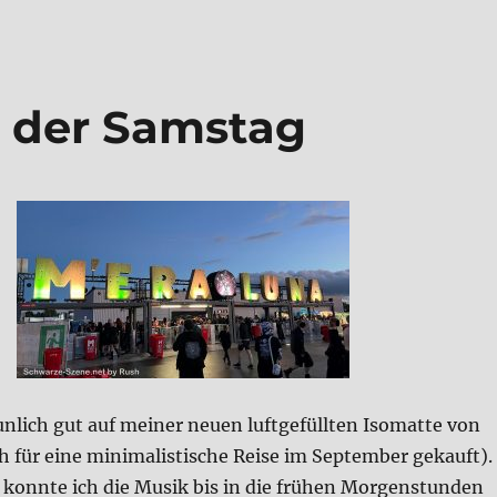
 der Sams­tag
n­lich gut auf mei­ner neu­en luft­ge­füll­ten Iso­mat­te von
 für eine mini­ma­li­sti­sche Rei­se im Sep­tem­ber gekauft).
 konn­te ich die Musik bis in die frü­hen Mor­gen­stun­den