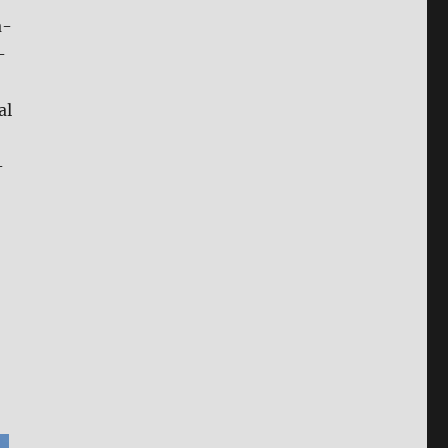
a­
­
al
­