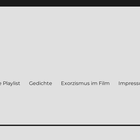
 Play­list
Gedich­te
Exor­zis­mus im Film
Impres­