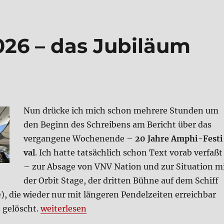
26 – das Jubi­lä­um
Nun drücke ich mich schon meh­re­re Stun­den um
den Beginn des Schrei­bens am Bericht über das
ver­gan­ge­ne Wochen­en­de –
20 Jah­re Amphi-Festi
val
. Ich hat­te tat­säch­lich schon Text vor­ab ver­faßt
– zur Absa­ge von VNV Nati­on und zur Situa­ti­on m
der Orbit Stage, der drit­ten Büh­ne auf dem Schiff
, die wie­der nur mit län­ge­ren Pen­del­zei­ten erreich­bar
„Amphi-Festi­­val 2026 – das Jubi­lä­um (Sams­
s gelöscht.
wei­ter­le­sen