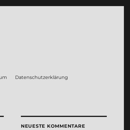
sum
Daten­schutz­er­klä­rung
NEUE­STE KOM­MEN­TA­RE