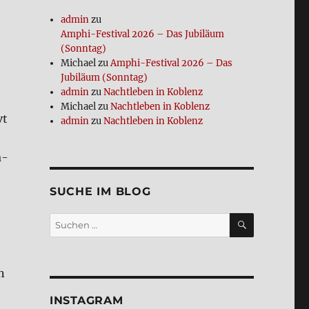
admin
zu
Amphi-Festi­val 2026 – Das Jubi­lä­um
(Sonn­tag)
Michael
zu
Amphi-Festi­val 2026 – Das
Jubi­lä­um (Sonn­tag)
admin
zu
Nacht­le­ben in Koblenz
Michael
zu
Nacht­le­ben in Koblenz
vt
admin
zu
Nacht­le­ben in Koblenz
a­
SUCHE IM BLOG
SUCHEN
Suchen
nach:
n
INSTA­GRAM