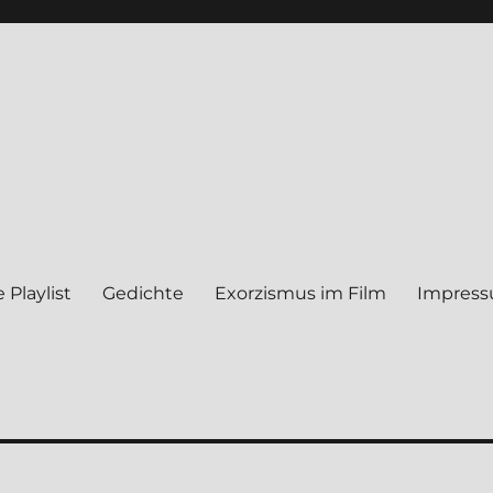
 Play­list
Gedich­te
Exor­zis­mus im Film
Impres­