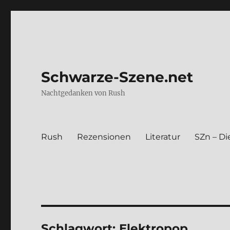
Schwarze-Szene.net
Nachtgedanken von Rush
Rush
Rezen­sio­nen
Lite­ra­tur
SZn – Die
Schlagwort:
Elektropop