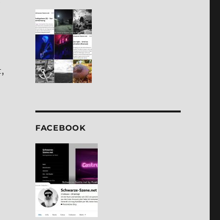
e
t,
FACE­BOOK