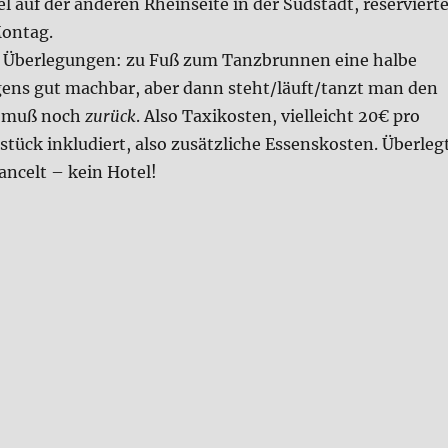
 auf der ande­ren Rhein­sei­te in der Süd­stadt, reser­vier­t
Mon­tag.
ber­le­gun­gen: zu Fuß zum Tanz­brun­nen eine hal­be
­gens gut mach­bar, aber dann steht/läuft/tanzt man den
d muß noch
zurück
. Also Taxi­ko­sten, viel­leicht 20€ pro
tück inklu­diert, also zusätz­li­che Essens­ko­sten. Über­leg
an­celt – kein Hotel!
l 2023 – der Sams­tag“