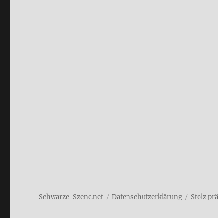
Schwarze-Szene.net
Daten­schutz­er­klä­rung
Stolz pr