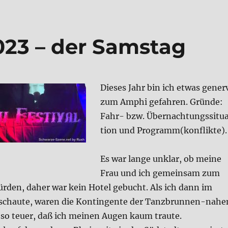
023 – der Sams­tag
Die­ses Jahr bin ich etwas gener
zum Amphi gefah­ren. Grün­de:
Fahr- bzw. Über­nach­tungs­si­tu
ti­on und Programm(konflikte).
Es war lan­ge unklar, ob mei­ne
Frau und ich gemein­sam zum
r­den, daher war kein Hotel gebucht. Als ich dann im
 schau­te, waren die Kon­tin­gen­te der Tanz­brun­nen-nahe
so teu­er, daß ich mei­nen Augen kaum trau­te.