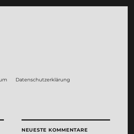
sum
Daten­schutz­er­klä­rung
NEUE­STE KOM­MEN­TA­RE