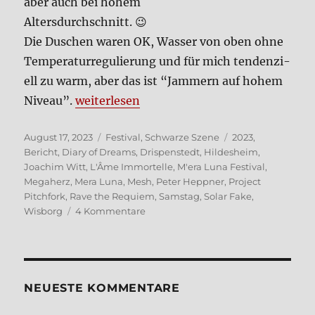
aber auch bei hohem
Alters­durch­schnitt. 😉
Die Duschen waren OK, Was­ser von oben ohne
Tem­pe­ra­tur­re­gu­lie­rung und für mich ten­den­zi­
ell zu warm, aber das ist “Jam­mern auf hohem
„M’era Luna 2023 – der Sams­tag“
Niveau”.
wei­ter­le­sen
Veröffentlicht
Kategorien
Schlagwörter
August 17, 2023
Festival
,
Schwarze Szene
2023
,
am
Bericht
,
Diary of Dreams
,
Drispenstedt
,
Hildesheim
,
Joachim Witt
,
L'Âme Immortelle
,
M'era Luna Festival
,
Megaherz
,
Mera Luna
,
Mesh
,
Peter Heppner
,
Project
Pitchfork
,
Rave the Requiem
,
Samstag
,
Solar Fake
,
zu
Wisborg
4 Kommentare
M’era
Luna
2023
–
der
NEUE­STE KOM­MEN­TA­RE
Sams­
tag