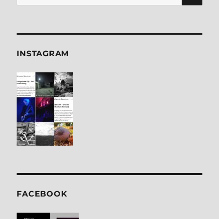
nach:
INSTA­GRAM
FACE­BOOK