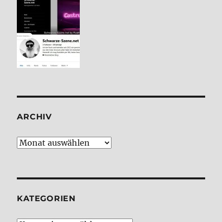
ARCHIV
Archiv
KATE­GO­RIEN