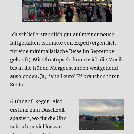
Ich schlief erstaun­lich gut auf mei­ner neu­en
luft­ge­füll­ten Iso­mat­te von Exped (eigent­lich
für eine mini­ma­li­sti­sche Rei­se im Sep­tem­ber
gekauft). Mit Ohr­stöp­seln konn­te ich die Musik
bis in die frü­hen Mor­gen­stun­den weit­ge­hend
aus­blen­den. Ja, “alte Leu­te”™ brau­chen ihren
Schlaf.
6 Uhr auf, Regen. Also
erst­mal zum Dusch­zelt
spa­ziert, wo für die Uhr­
zeit schon viel los war,