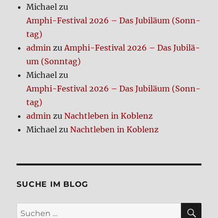
Michael
zu
Amphi-Festi­val 2026 – Das Jubi­lä­um (Sonn­
tag)
admin
zu
Amphi-Festi­val 2026 – Das Jubi­lä­
um (Sonn­tag)
Michael
zu
Amphi-Festi­val 2026 – Das Jubi­lä­um (Sonn­
tag)
admin
zu
Nacht­le­ben in Koblenz
Michael
zu
Nacht­le­ben in Koblenz
SUCHE IM BLOG
SU
Suchen