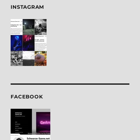
INSTA­GRAM
FACE­BOOK