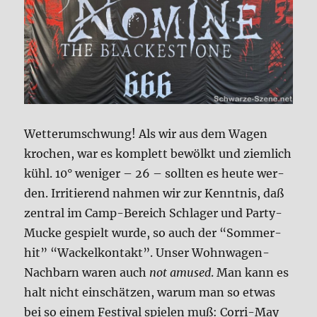
Wet­ter­um­schwung! Als wir aus dem Wagen
kro­chen, war es kom­plett bewölkt und ziem­lich
kühl. 10° weni­ger – 26 – soll­ten es heu­te wer­
den. Irri­tie­rend nah­men wir zur Kennt­nis, daß
zen­tral im Camp-Bereich Schla­ger und Par­ty-
Mucke gespielt wur­de, so auch der “Som­mer­
hit” “Wackel­kon­takt”. Unser Wohn­wa­gen-
Nach­barn waren auch
not amu­sed
. Man kann es
halt nicht ein­schät­zen, war­um man so etwas
bei so einem Festi­val spie­len muß: Cor­ri-May