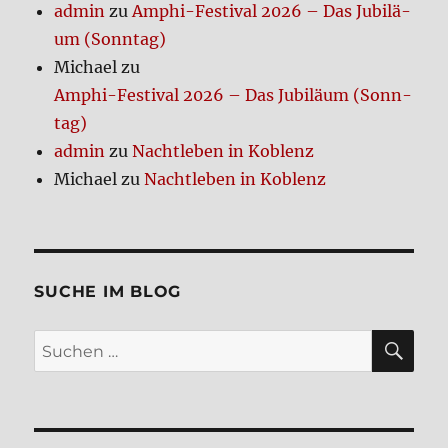
admin
zu
Amphi-Festi­val 2026 – Das Jubi­lä­
um (Sonn­tag)
Michael
zu
Amphi-Festi­val 2026 – Das Jubi­lä­um (Sonn­
tag)
admin
zu
Nacht­le­ben in Koblenz
Michael
zu
Nacht­le­ben in Koblenz
SUCHE IM BLOG
SU
Suchen
nach: