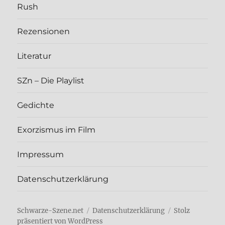
Rush
Rezen­sio­nen
Lite­ra­tur
SZn – Die Play­list
Gedich­te
Exor­zis­mus im Film
Impres­sum
Daten­schutz­er­klä­rung
Schwarze-Szene.net
Daten­schutz­er­klä­rung
Stolz
präsentiert von WordPress