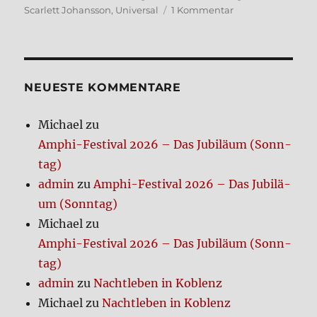
zu
Scarlett Johansson
,
Universal
1 Kommentar
Exor­
cist
(2026)
–
Johans­
NEUE­STE KOM­MEN­TA­RE
son
soll
Michael
zu
es
Amphi-Festi­val 2026 – Das Jubi­lä­um (Sonn­
rei­
ßen
tag)
admin
zu
Amphi-Festi­val 2026 – Das Jubi­lä­
um (Sonn­tag)
Michael
zu
Amphi-Festi­val 2026 – Das Jubi­lä­um (Sonn­
tag)
admin
zu
Nacht­le­ben in Koblenz
Michael
zu
Nacht­le­ben in Koblenz