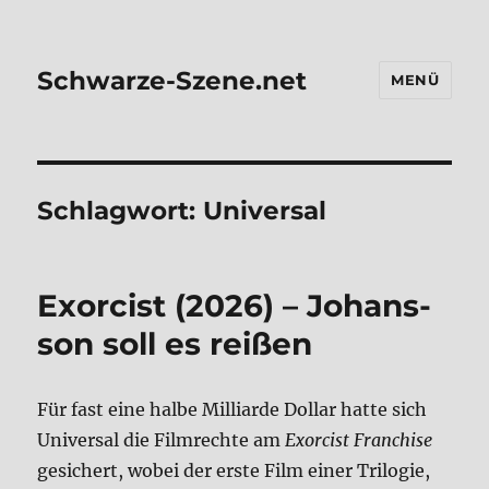
Schwarze-Szene.net
MENÜ
Schlagwort:
Universal
Exor­cist (2026) – Johans­
son soll es rei­ßen
Für fast eine hal­be Mil­li­ar­de Dol­lar hat­te sich
Uni­ver­sal die Film­rech­te am
Exor­cist Fran­chise
gesi­chert, wobei der erste Film einer Tri­lo­gie,