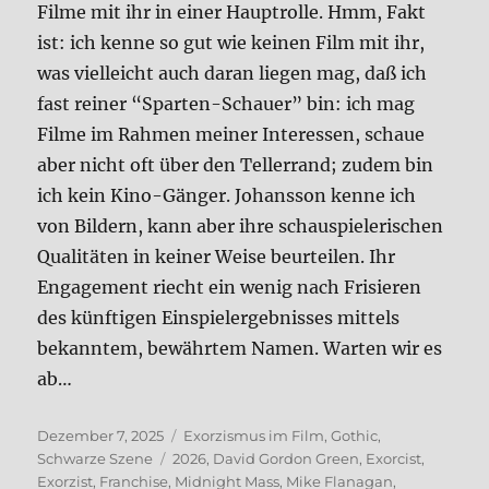
Fil­me mit ihr in einer Haupt­rol­le. Hmm, Fakt
ist: ich ken­ne so gut wie kei­nen Film mit ihr,
was viel­leicht auch dar­an lie­gen mag, daß ich
fast rei­ner “Spar­ten-Schau­er” bin: ich mag
Fil­me im Rah­men mei­ner Inter­es­sen, schaue
aber nicht oft über den Tel­ler­rand; zudem bin
ich kein Kino-Gän­ger. Johans­son ken­ne ich
von Bil­dern, kann aber ihre schau­spie­le­ri­schen
Qua­li­tä­ten in kei­ner Wei­se beur­tei­len. Ihr
Enga­ge­ment riecht ein wenig nach Fri­sie­ren
des künf­ti­gen Ein­spiel­ergeb­nis­ses mit­tels
bekann­tem, bewähr­tem Namen. War­ten wir es
ab…
Veröffentlicht
Kategorien
Dezember 7, 2025
Exorzismus im Film
,
Gothic
,
am
Schlagwörter
Schwarze Szene
2026
,
David Gordon Green
,
Exorcist
,
Exorzist
,
Franchise
,
Midnight Mass
,
Mike Flanagan
,