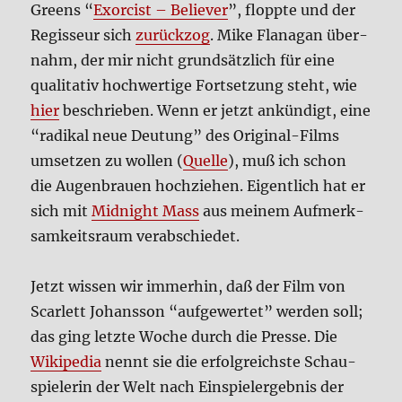
Greens “
Exor­cist – Belie­ver
”, flopp­te und der
Regis­seur sich
zurück­zog
. Mike Fla­na­gan über­
nahm, der mir nicht grund­sätz­lich für eine
qua­li­ta­tiv hoch­wer­ti­ge Fort­set­zung steht, wie
hier
beschrie­ben. Wenn er jetzt ankün­digt, eine
“radi­kal neue Deu­tung” des Ori­gi­nal-Films
umset­zen zu wol­len (
Quel­le
), muß ich schon
die Augen­brau­en hoch­zie­hen. Eigent­lich hat er
sich mit
Mid­night Mass
aus mei­nem Auf­merk­
sam­keits­raum ver­ab­schie­det.
Jetzt wis­sen wir immer­hin, daß der Film von
Scar­lett Johans­son “auf­ge­wer­tet” wer­den soll;
das ging letz­te Woche durch die Pres­se. Die
Wiki­pe­dia
nennt sie die erfolg­reich­ste Schau­
spie­le­rin der Welt nach Ein­spiel­ergeb­nis der