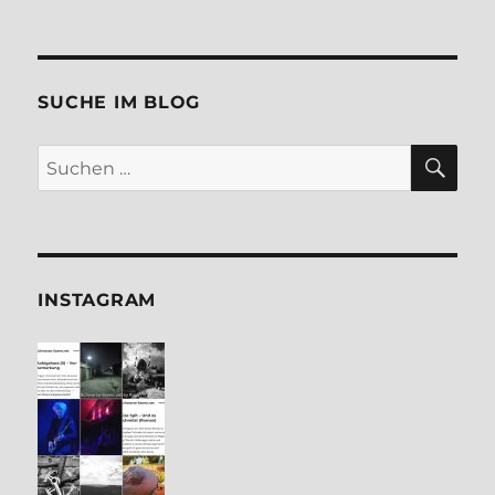
SUCHE IM BLOG
SU
Suchen
nach:
INSTA­GRAM