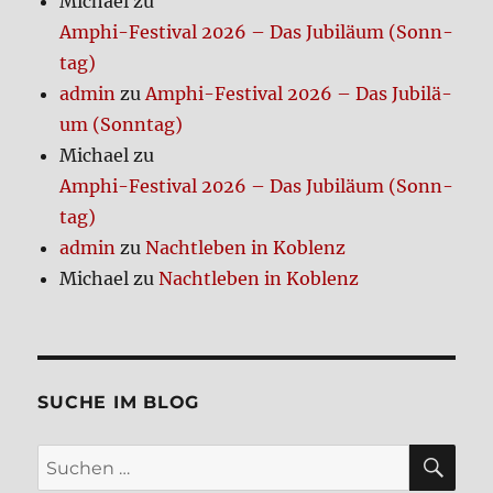
Michael
zu
te,
Amphi-Festi­val 2026 – Das Jubi­lä­um (Sonn­
Teil
4
tag)
admin
zu
Amphi-Festi­val 2026 – Das Jubi­lä­
um (Sonn­tag)
Michael
zu
Amphi-Festi­val 2026 – Das Jubi­lä­um (Sonn­
tag)
admin
zu
Nacht­le­ben in Koblenz
Michael
zu
Nacht­le­ben in Koblenz
SUCHE IM BLOG
SU
Suchen
nach: