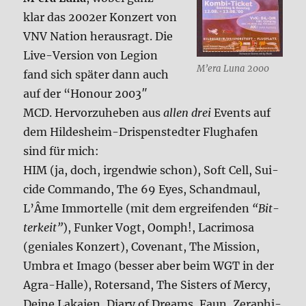
klar das 2002er Kon­zert von
VNV Nati­on her­aus­ragt. Die
Live-Ver­si­on von Legi­on
M’era Luna 2000
fand sich spä­ter dann auch
auf der “Honour 2003″
MCD. Her­vor­zu­he­ben aus
allen drei
Events auf
dem Hil­des­heim-Dri­s­pen­sted­ter Flug­ha­fen
sind für mich:
HIM (ja, doch, irgend­wie schon), Soft Cell, Sui­
ci­de Com­man­do, The 69 Eyes, Schand­maul,
L’Âme Immor­tel­le (mit dem ergrei­fen­den
“Bit­
ter­keit”
), Fun­ker Vogt, Oomph!, Lacri­mo­sa
(genia­les Kon­zert), Covenant, The Mis­si­on,
Umbra et Ima­go (bes­ser aber beim WGT in der
Agra-Hal­le), Rot­er­sand, The Sisters of Mer­cy,
Dei­ne Lakai­en, Dia­ry of Dreams, Faun, Zera­phi­