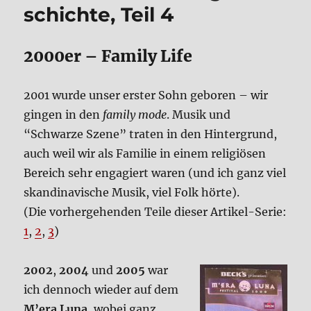
igno­
schich­te, Teil 4
rant?
2000er – Fami­ly Life
2001 wur­de unser erster Sohn gebo­ren – wir
gin­gen in den
fami­ly mode
. Musik und
“Schwar­ze Sze­ne” tra­ten in den Hin­ter­grund,
auch weil wir als Fami­lie in einem reli­giö­sen
Bereich sehr enga­giert waren (und ich ganz viel
skan­di­na­vi­sche Musik, viel Folk hör­te).
(Die vor­her­ge­hen­den Tei­le die­ser Arti­kel-Serie:
1
,
2
,
3
)
2002
,
2004
und
2005
war
ich den­noch wie­der auf dem
M’era Luna
, wobei ganz