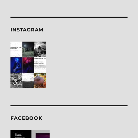
INSTA­GRAM
FACE­BOOK