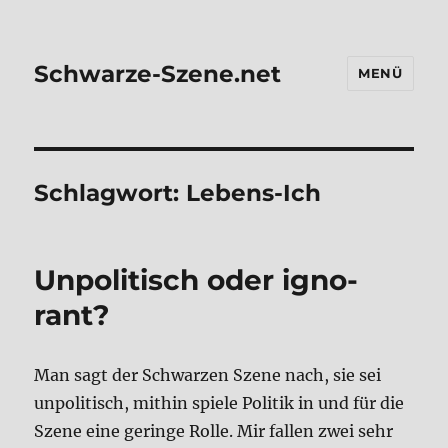
Schwarze-Szene.net
MENÜ
Schlagwort:
Lebens-Ich
Unpo­li­tisch oder igno­
rant?
Man sagt der Schwar­zen Sze­ne nach, sie sei
unpo­li­tisch, mit­hin spie­le Poli­tik in und für die
Sze­ne eine gerin­ge Rol­le. Mir fal­len zwei sehr