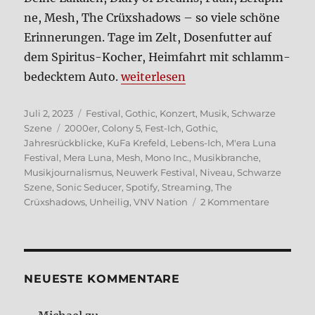
ne, Mesh, The Crüx­sha­dows – so vie­le schö­ne
Erin­ne­run­gen. Tage im Zelt, Dosen­fut­ter auf
dem Spi­ri­tus-Kocher, Heim­fahrt mit schlamm­
„Per­sön­li­che Musik­ge­schich­te, Te
be­deck­tem Auto.
wei­ter­le­sen
Veröffentlicht
Kategorien
Juli 2, 2023
Festival
,
Gothic
,
Konzert
,
Musik
,
Schwarze
am
Schlagwörter
Szene
2000er
,
Colony 5
,
Fest-Ich
,
Gothic
,
Jahresrückblicke
,
KuFa Krefeld
,
Lebens-Ich
,
M'era Luna
Festival
,
Mera Luna
,
Mesh
,
Mono Inc.
,
Musikbranche
,
Musikjournalismus
,
Neuwerk Festival
,
Niveau
,
Schwarze
Szene
,
Sonic Seducer
,
Spotify
,
Streaming
,
The
zu
Crüxshadows
,
Unheilig
,
VNV Nation
2 Kommentare
Per­
sön­
li­
che
Musik­
NEUE­STE KOM­MEN­TA­RE
ge­
schich­