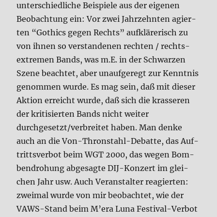
unter­schied­li­che Bei­spie­le aus der eige­nen
Beob­ach­tung ein: Vor zwei Jahr­zehn­ten agier­
ten “Gothics gegen Rechts” auf­klä­re­risch zu
von ihnen so ver­stan­de­nen rech­ten / rechts­
extre­men Bands, was m.E. in der Schwar­zen
Sze­ne beach­tet, aber unauf­ge­regt zur Kennt­nis
genom­men wur­de. Es mag sein, daß mit die­ser
Akti­on erreicht wur­de, daß sich die kras­se­ren
der kri­ti­sier­ten Bands nicht wei­ter
durchgesetzt/verbreitet haben. Man den­ke
auch an die Von-Thron­stahl-Debat­te, das Auf­
tritts­ver­bot beim WGT 2000, das wegen Bom­
ben­dro­hung abge­sag­te DIJ-Kon­zert im glei­
chen Jahr usw. Auch Ver­an­stal­ter reagier­ten:
zwei­mal wur­de von mir beob­ach­tet, wie der
VAWS-Stand beim M’era Luna Festi­val-Ver­bot