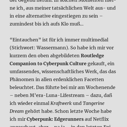
der Gegend her­um. In sol­chen Momen­ten mei­
ne ich, aus mei­ner tat­säch­li­chen Welt aus- und
in eine alter­na­ti­ve ein­ge­stie­gen zu sein –
zumin­dest bis ich aufs Klo muß…
“Ein­tau­chen” ist für ich immer mul­ti­me­di­al
(Stich­wort: Was­ser­mann). So habe ich mir vor
kur­zem den oben abge­bil­de­ten
Rout­ledge
Com­pa­n­ion to Cyber­punk Cul­tu­re
gekauft, ein
umfas­sen­des, wis­sen­schaft­li­ches Werk, das das
Phä­no­men in allen erdenk­li­chen Facet­ten
beleuch­tet. Das führ­te bei mir am Wochen­en­de
– neben M’era-Luna-Lifestream – dazu, daß
ich wie­der ein­mal
Kraft­werk
und
Tan­ge­ri­ne
Dream
gehört habe. Schon letz­te Woche habe
ich mir
Cyber­punk: Edgerun­ners
auf Net­flix