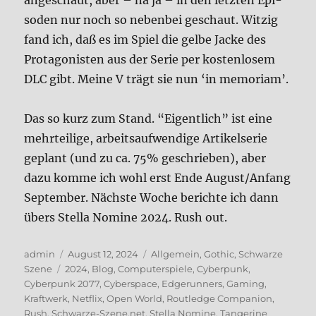
ange­schaut, aber – na ja – in den letz­ten Epi­
so­den nur noch so neben­bei geschaut. Wit­zig
fand ich, daß es im Spiel die gel­be Jacke des
Prot­ago­ni­sten aus der Serie per kosten­lo­sem
DLC gibt. Mei­ne V trägt sie nun ‘in memo­ri­am’.
Das so kurz zum Stand. “Eigent­lich” ist eine
mehr­tei­li­ge, arbeits­auf­wen­di­ge Arti­kel­se­rie
geplant (und zu ca. 75% geschrie­ben), aber
dazu kom­me ich wohl erst Ende August/Anfang
Sep­tem­ber. Näch­ste Woche berich­te ich dann
übers Stel­la Nomi­ne 2024. Rush out.
Autor
Veröffentlicht
Kategorien
admin
August 12, 2024
Allgemein
,
Gothic
,
Schwarze
Schlagwörter
am
Szene
2024
,
Blog
,
Computerspiele
,
Cyberpunk
,
Cyberpunk 2077
,
Cyberspace
,
Edgerunners
,
Gaming
,
Kraftwerk
,
Netflix
,
Open World
,
Routledge Companion
,
Rush
,
Schwarze-Szene.net
,
Stella Nomine
,
Tangerine