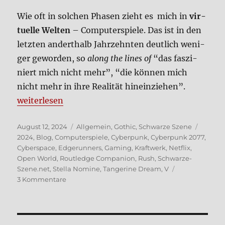
Wie oft in sol­chen Pha­sen zieht es mich in
vir­
tu­el­le Wel­ten
– Com­pu­ter­spie­le. Das ist in den
letz­ten andert­halb Jahr­zehn­ten deut­lich weni­
ger gewor­den, so
along the lines of
“das fas­zi­
niert mich nicht mehr”, “die kön­nen mich
nicht mehr in ihre Rea­li­tät hin­ein­zie­hen”.
„Lea­ve this world behind“
wei­ter­le­sen
Veröffentlicht
Kategorien
Schlag
August 12, 2024
Allgemein
,
Gothic
,
Schwarze Szene
am
2024
,
Blog
,
Computerspiele
,
Cyberpunk
,
Cyberpunk 2077
,
Cyberspace
,
Edgerunners
,
Gaming
,
Kraftwerk
,
Netflix
,
Open World
,
Routledge Companion
,
Rush
,
Schwarze-
Szene.net
,
Stella Nomine
,
Tangerine Dream
,
V
zu
3 Kommentare
Lea­
ve
this
world