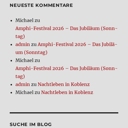
behind
NEUE­STE KOM­MEN­TA­RE
Michael
zu
Amphi-Festi­val 2026 – Das Jubi­lä­um (Sonn­
tag)
admin
zu
Amphi-Festi­val 2026 – Das Jubi­lä­
um (Sonn­tag)
Michael
zu
Amphi-Festi­val 2026 – Das Jubi­lä­um (Sonn­
tag)
admin
zu
Nacht­le­ben in Koblenz
Michael
zu
Nacht­le­ben in Koblenz
SUCHE IM BLOG