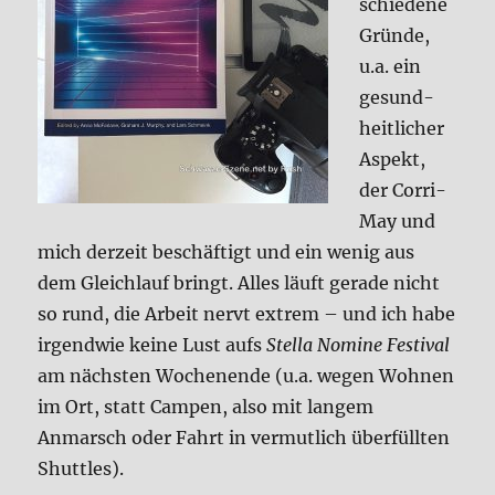
schie­de­ne
Grün­de,
u.a. ein
gesund­
heit­li­cher
Aspekt,
der Cor­ri-
May und
mich der­zeit beschäf­tigt und ein wenig aus
dem Gleich­lauf bringt. Alles läuft gera­de nicht
so rund, die Arbeit nervt extrem – und ich habe
irgend­wie kei­ne Lust aufs
Stel­la Nomi­ne Festi­val
am näch­sten Wochen­en­de (u.a. wegen Woh­nen
im Ort, statt Cam­pen, also mit lan­gem
Anmarsch oder Fahrt in ver­mut­lich über­füll­ten
Shut­tles).