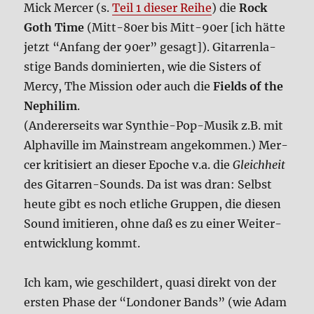
Mick Mer­cer (s.
Teil 1 die­ser Rei­he
) die
Rock
Goth Time
(Mitt-80er bis Mitt-90er [ich hät­te
jetzt “Anfang der 90er” gesagt]). Gitar­ren­la­
sti­ge Bands domi­nier­ten, wie die Sisters of
Mer­cy, The Mis­si­on oder auch die
Fields of the
Nephi­lim
.
(Ande­rer­seits war Syn­thie-Pop-Musik z.B. mit
Alpha­ville im Main­stream ange­kom­men.) Mer­
cer kri­ti­siert an die­ser Epo­che v.a. die
Gleich­heit
des Gitar­ren-Sounds. Da ist was dran: Selbst
heu­te gibt es noch etli­che Grup­pen, die die­sen
Sound imi­tie­ren, ohne daß es zu einer Wei­ter­
ent­wick­lung kommt.
Ich kam, wie geschil­dert, qua­si direkt von der
ersten Pha­se der “Lon­do­ner Bands” (wie Adam