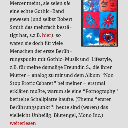
Mer­cer meint, sie sei­en
nie
eine ech­te Gothic-Band
gewe­sen (und selbst Robert
Smith das mehr­fach bestä­
tigt hat, s.z.B.
hier
), so
waren sie doch für vie­le
Men­schen der erste Berüh­
rungs­punkt mit Gothic-Musik und ‑Life­style,
z.B. für mei­ne dama­li­ge Freun­din S., die ihrer
Mut­ter – ana­log zu mir und dem Album “Non
Stop Ero­tic Caba­ret” bei mei­ner – erst­mal
erklä­ren muß­te, war­um sie eine “Por­no­gra­phy”
beti­tel­te Schall­plat­te kauf­te. (The­ma “erster
Berüh­rungs­punkt”: heu­te sind (waren) das
viel­leicht Unhei­lig, Blut­engel, Mono Inc.)
„Per­sön­li­che Musik­ge­schich­te, Teil 2“
wei­ter­le­sen