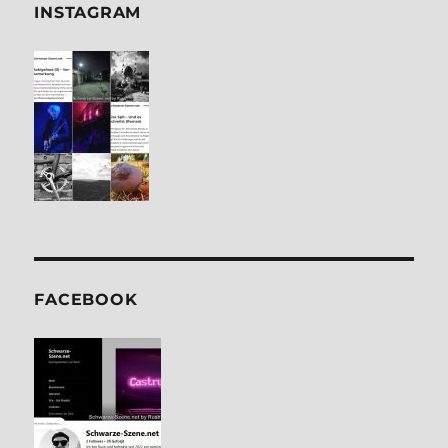
INSTA­GRAM
FACE­BOOK