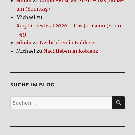
admin
zu
Amphi-Festi­val 2026 – Das Jubi­lä­
um (Sonn­tag)
Michael
zu
Amphi-Festi­val 2026 – Das Jubi­lä­um (Sonn­
tag)
admin
zu
Nacht­le­ben in Koblenz
Michael
zu
Nacht­le­ben in Koblenz
SUCHE IM BLOG
SU
Suchen
nach: