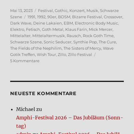
Veröffentlicht
Kategorien
Mai 13, 2023
Festival
,
Gothic
,
Konzert
,
Musik
,
Schwarze
am
Schlagwörter
Szene
1991
,
1992
,
90er
,
BDSM
,
Bizarre Festival
,
Crossover
,
Dark Wave
,
Deine Lakaien
,
EBM
,
Electronic Body Music
,
Elektro
,
Fetisch
,
Goth Metal
,
Klaus Farin
,
Mick Mercer
,
Mittelalter
,
Mittelaltermusik
,
Rausch
,
Rock Goth Time
,
Schwarze Szene
,
Sonic Seducer
,
Synthie Pop
,
The Cure
,
The Fields of the Nephilim
,
The Sisters of Mercy
,
Wave
Gotik Treffen
,
Wish Tour
,
Zillo
,
Zillo Festival
zu
5 Kommentare
Per­
sön­
li­
che
Musik­
NEUE­STE KOM­MEN­TA­RE
ge­
schich­
Michael
zu
te,
Amphi-Festi­val 2026 – Das Jubi­lä­um (Sonn­
Teil
2
tag)