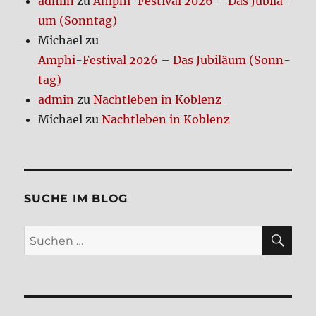
admin
zu
Amphi-Festi­val 2026 – Das Jubi­lä­
um (Sonn­tag)
Michael
zu
Amphi-Festi­val 2026 – Das Jubi­lä­um (Sonn­
tag)
admin
zu
Nacht­le­ben in Koblenz
Michael
zu
Nacht­le­ben in Koblenz
SUCHE IM BLOG
SU
Suchen
nach: