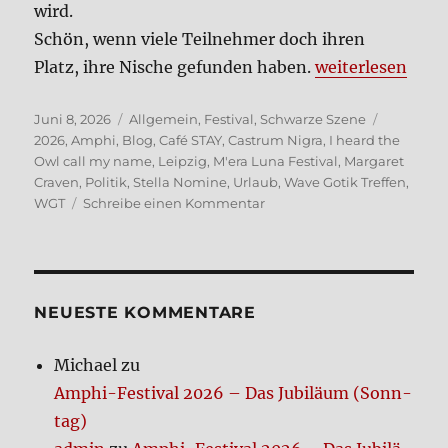
wird.
Schön, wenn vie­le Teil­neh­mer doch ihren
„Gedan­ken nach
Platz, ihre Nische gefun­den haben.
wei­ter­le­sen
Veröffentlicht
Kategorien
Schlagwö
Juni 8, 2026
Allgemein
,
Festival
,
Schwarze Szene
am
2026
,
Amphi
,
Blog
,
Café STAY
,
Castrum Nigra
,
I heard the
Owl call my name
,
Leipzig
,
M'era Luna Festival
,
Margaret
Craven
,
Politik
,
Stella Nomine
,
Urlaub
,
Wave Gotik Treffen
,
zu
WGT
Schreibe einen Kommentar
Gedan­
ken
nach
dem
Urlaub
NEUE­STE KOM­MEN­TA­RE
Michael
zu
Amphi-Festi­val 2026 – Das Jubi­lä­um (Sonn­
tag)