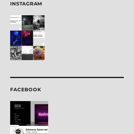
INSTA­GRAM
FACE­BOOK