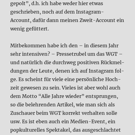
gepolt”, d.h. ich habe weder hier etwas
geschrie­ben, noch auf dem Insta­gram-
Account, dafür dann mei­nen Zweit-Account ein
wenig gefüt­tert.
Mit­be­kom­men habe ich den – in die­sem Jahr
sehr inten­si­ven? – Pres­se­tru­bel um das WGT –
und natür­lich die durch­weg posi­ti­ven Rück­mel­
dun­gen der Leu­te, denen ich auf Insta­gram fol­
ge. Es scheint für vie­le eine per­sön­li­che Hoch­
zeit gewe­sen zu sein. Vie­les ist aber wohl auch
dem Mot­to “Alle Jah­re wie­der” ent­sprun­gen,
so die beleh­ren­den Arti­kel, wie man sich als
Zuschau­er beim WGT kor­rekt ver­hal­ten sol­le
usw. Es ist eben auch ein Medi­en-Event, ein
pop­kul­tu­rel­les Spek­ta­kel, das aus­ge­schlach­tet