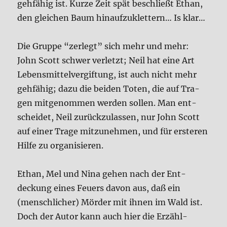
geh­fä­hig ist. Kur­ze Zeit spät beschließt Ethan,
den glei­chen Baum hin­auf­zu­klet­tern… Is klar…
Die Grup­pe “zer­legt” sich mehr und mehr:
John Scott schwer ver­letzt; Neil hat eine Art
Lebens­mit­tel­ver­gif­tung, ist auch nicht mehr
geh­fä­hig; dazu die bei­den Toten, die auf Tra­
gen mit­ge­nom­men wer­den sol­len. Man ent­
schei­det, Neil zurück­zu­las­sen, nur John Scott
auf einer Tra­ge mit­zu­neh­men, und für erste­ren
Hil­fe zu orga­ni­sie­ren.
Ethan, Mel und Nina gehen nach der Ent­
deckung eines Feu­ers davon aus, daß ein
(mensch­li­cher) Mör­der mit ihnen im Wald ist.
Doch der Autor kann auch hier die Erzähl­