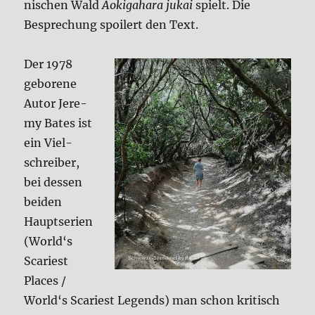
ni­schen Wald
Aoki­ga­ha­ra jukai
spielt. Die
Bespre­chung spoi­lert den Text.
Der 1978
gebo­re­ne
Autor Jere­
my Bates ist
ein Viel­
schrei­ber,
bei des­sen
bei­den
Haupt­se­ri­en
(World‘s
Sca­riest
Places /
World‘s Sca­riest Legends) man schon kri­tisch