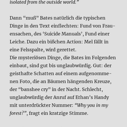
iso­la­ted from the out­side world.”
Dann “muß” Bates natür­lich die typi­schen
Din­ge in den Text ein­flech­ten: Fund von Frau­
en­sa­chen, des ‘Sui­ci­de Manu­als’, Fund einer
Lei­che. Dazu ein biß­chen Action: Mel fällt in
eine Fels­spal­te, wird geret­tet.
Die myste­riö­sen Din­ge, die Bates im Fol­gen­den
ein­baut, sind gut bis unglaub­wür­dig. Gut: der
geist­haf­te Schat­ten auf einem auf­ge­nom­me­
nen Foto, die an Bäu­men hän­gen­den Kreu­ze,
der “bans­hee cry” in der Nacht. Schlecht,
unglaub­wür­dig der Anruf auf Ethan’s Han­dy
mit unter­drück­ter Num­mer:
“Why you in my
forest?”
, fragt ein krat­zi­ge Stim­me.