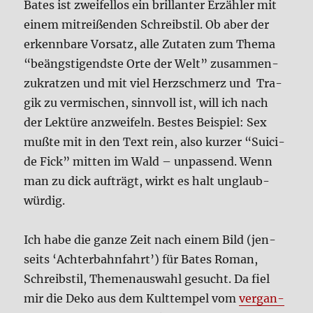
Bates ist zwei­fel­los ein bril­lan­ter Erzäh­ler mit
einem mit­rei­ßen­den Schreib­stil. Ob aber der
erkenn­ba­re Vor­satz, alle Zuta­ten zum The­ma
“beäng­sti­gend­ste Orte der Welt” zusam­men­
zu­krat­zen und mit viel Herz­schmerz und Tra­
gik zu ver­mi­schen, sinn­voll ist, will ich nach
der Lek­tü­re anzwei­feln. Bestes Bei­spiel: Sex
muß­te mit in den Text rein, also kur­zer “Sui­ci­
de Fick” mit­ten im Wald – unpas­send. Wenn
man zu dick auf­trägt, wirkt es halt unglaub­
wür­dig.
Ich habe die gan­ze Zeit nach einem Bild (jen­
seits ‘Ach­ter­bahn­fahrt’) für Bates Roman,
Schreib­stil, The­men­aus­wahl gesucht. Da fiel
mir die Deko aus dem Kult­tem­pel vom
ver­gan­