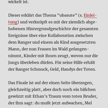
wickelt ist.
Die­ser erklärt das The­ma “ubasute” (s.
Ein­lei­
tung
) und ver­knüpft es mit der ziem­lich abge­
ho­be­nen Hin­ter­grund­ge­schich­te der gesam­ten
Ereig­nis­se über eine Kol­la­bo­ra­ti­on zwi­schen
dem Ran­ger und einem als Kind aus­ge­setz­ten
Mann, der nun Frau­en im Wald gefan­gen­
nimmt, Kin­der mit ihnen zeugt, wovon nur die
Jungs über­le­ben dür­fen. Für sei­ne Hil­fe erhält
der Ran­ger Schmuck, Geld, Han­dys der Toten.
Das Fina­le ist auf der einen Sei­te über­zo­gen,
gleich­zei­tig platt, aber doch noch ein biß­chen
gewürzt mit Ethan’s Traum vom toten Bru­der,
der ihm sagt: du mußt jetzt auf­wa­chen, Mel