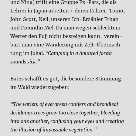
und Nina) trifft eine Grup­pe Ex-Pats, die als
Leh­rer in Japan arbei­ten + deren Fah­rer: Tomo,
John Scott, Neil, unse­ren Ich-Erzäh­ler Ethan
und Freun­din Mel. Da man wegen schlech­tem
Wet­ter den Fuji nicht bestei­gen kann, ver­ein­
bart man eine Wan­de­rung mit Zelt-Über­nach­
tung im Jukai.
“Cam­ping in a haun­ted forest
sounds sick.”
Bates schafft es gut, die beson­de­re Stim­mung
im Wald wie­der­zu­ge­ben:
“The varie­ty of ever­green coni­fers and broad­le­af
deci­duous trees grew too clo­se tog­e­ther, blee­ding
into one ano­ther, con­fu­sing your eyes and crea­ting
the illu­si­on of impas­sa­ble vege­ta­ti­on.”