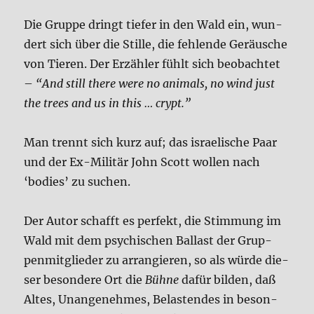
Die Grup­pe dringt tie­fer in den Wald ein, wun­
dert sich über die Stil­le, die feh­len­de Geräu­sche
von Tie­ren. Der Erzäh­ler fühlt sich beob­ach­tet
–
“And still the­re were no ani­mals, no wind just
the trees and us in this … crypt.”
Man trennt sich kurz auf; das israe­li­sche Paar
und der Ex-Mili­tär John Scott wol­len nach
‘bodies’ zu suchen.
Der Autor schafft es per­fekt, die Stim­mung im
Wald mit dem psy­chi­schen Bal­last der Grup­
pen­mit­glie­der zu arran­gie­ren, so als wür­de die­
ser beson­de­re Ort die
Büh­ne
dafür bil­den, daß
Altes, Unan­ge­neh­mes, Bela­sten­des in beson­