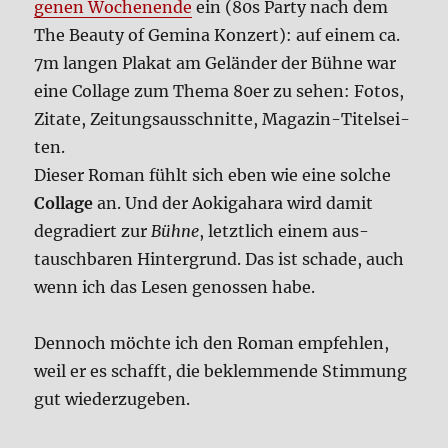
ge­nen Wochen­en­de
ein (80s Par­ty nach dem
The Beau­ty of Gemi­na Kon­zert): auf einem ca.
7m lan­gen Pla­kat am Gelän­der der Büh­ne war
eine Col­la­ge zum The­ma 80er zu sehen: Fotos,
Zita­te, Zei­tungs­aus­schnit­te, Maga­zin-Titel­sei­
ten.
Die­ser Roman fühlt sich eben wie eine sol­che
Col­la­ge
an. Und der Aoki­ga­ha­ra wird damit
degra­diert zur
Büh­ne
, letzt­lich einem aus­
tausch­ba­ren Hin­ter­grund. Das ist scha­de, auch
wenn ich das Lesen genos­sen habe.
Den­noch möch­te ich den Roman emp­feh­len,
weil er es schafft, die beklem­men­de Stim­mung
gut wie­der­zu­ge­ben.