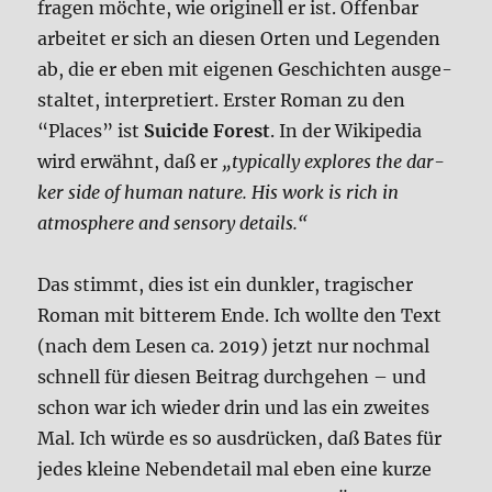
fra­gen möch­te, wie ori­gi­nell er ist. Offen­bar
arbei­tet er sich an die­sen Orten und Legen­den
ab, die er eben mit eige­nen Geschich­ten aus­ge­
stal­tet, inter­pre­tiert. Erster Roman zu den
“Places” ist
Sui­ci­de Forest
. In der
Wiki­pe­dia
wird erwähnt, daß er
„typi­cal­ly explo­res the dar­
ker side of human natu­re. His work is rich in
atmo­sphe­re and sen­so­ry details.“
Das stimmt, dies ist ein dunk­ler, tra­gi­scher
Roman mit bit­te­rem Ende. Ich woll­te den Text
(nach dem Lesen ca. 2019) jetzt nur noch­mal
schnell für die­sen Bei­trag durch­ge­hen – und
schon war ich wie­der drin und las ein zwei­tes
Mal. Ich wür­de es so aus­drücken, daß Bates für
jedes klei­ne Neben­de­tail mal eben eine kur­ze