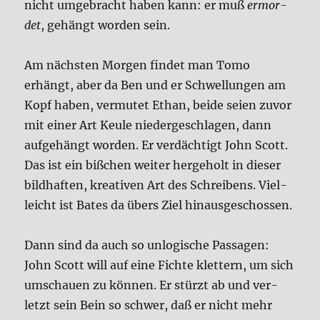
nicht umge­bracht haben kann: er muß
ermor­
det
, gehängt wor­den sein.
Am näch­sten Mor­gen fin­det man Tomo
erhängt, aber da Ben und er Schwel­lun­gen am
Kopf haben, ver­mu­tet Ethan, bei­de sei­en zuvor
mit einer Art Keu­le nie­der­ge­schla­gen, dann
auf­ge­hängt wor­den. Er ver­däch­tigt John Scott.
Das ist ein biß­chen wei­ter her­ge­holt in die­ser
bild­haf­ten, krea­ti­ven Art des Schrei­bens. Viel­
leicht ist Bates da übers Ziel hin­aus­ge­schos­sen.
Dann sind da auch so unlo­gi­sche Pas­sa­gen:
John Scott will auf eine Fich­te klet­tern, um sich
umschau­en zu kön­nen. Er stürzt ab und ver­
letzt sein Bein so schwer, daß er nicht mehr