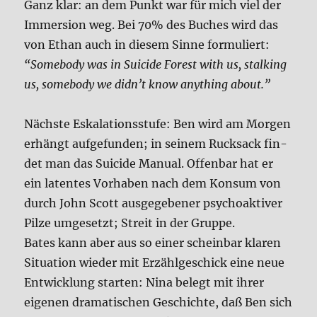
Ganz klar: an dem Punkt war für mich viel der
Immersi­on weg. Bei 70% des Buches wird das
von Ethan auch in die­sem Sin­ne for­mu­liert:
“Some­bo­dy was in Sui­ci­de Forest with us, stal­king
us, some­bo­dy we did­n’t know anything about.”
Näch­ste Eska­la­ti­ons­stu­fe: Ben wird am Mor­gen
erhängt auf­ge­fun­den; in sei­nem Ruck­sack fin­
det man das Sui­ci­de Manu­al. Offen­bar hat er
ein laten­tes Vor­ha­ben nach dem Kon­sum von
durch John Scott aus­ge­ge­be­ner psy­cho­ak­ti­ver
Pil­ze umge­setzt; Streit in der Grup­pe.
Bates kann aber aus so einer schein­bar kla­ren
Situa­ti­on wie­der mit Erzähl­ge­schick eine neue
Ent­wick­lung star­ten: Nina belegt mit ihrer
eige­nen dra­ma­ti­schen Geschich­te, daß Ben sich