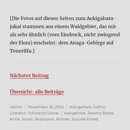
[Die Fotos auf die­sen Sei­ten zum Aoki­ga­ha­ra-
jukai stam­men aus einem Wald­ge­biet, das mir
als sehr ähn­lich (vom Ein­druck, nicht zwin­gend
der Flo­ra) erscheint: dem Ana­ga-Gebir­ge auf
Tene­rif­fa.]
Näch­ster Bei­trag
Über­sicht: alle Bei­trä­ge
Autor
Veröffentlicht
Kategorien
admin
November 25, 2024
Aokigahara
,
Gothic
,
am
Schlagwörter
Literatur
,
Schwarze Szene
Aokigahara
,
Jeremy Bates
,
Kritik
,
Novel
,
Rezension
,
Roman
,
Suicide Forest