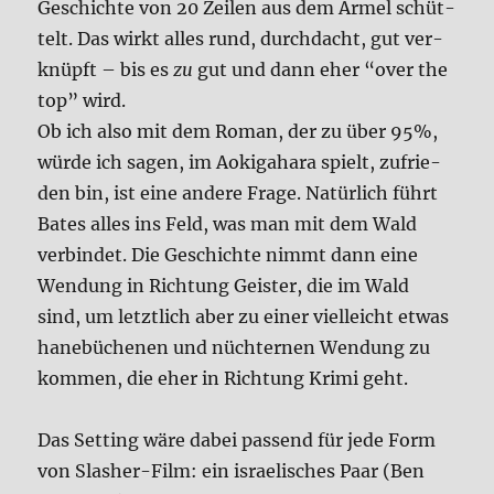
Geschich­te von 20 Zei­len aus dem Ärmel schüt­
telt. Das wirkt alles rund, durch­dacht, gut ver­
knüpft – bis es
zu
gut und dann eher “over the
top” wird.
Ob ich also
mit dem Roman, der zu über 95%,
wür­de ich sagen, im Aoki­ga­ha­ra spielt, zufrie­
den bin, ist eine ande­re Fra­ge. Natür­lich führt
Bates alles ins Feld, was man mit dem Wald
ver­bin­det. Die Geschich­te nimmt dann eine
Wen­dung in Rich­tung Gei­ster, die im Wald
sind, um letzt­lich aber zu einer viel­leicht etwas
hane­bü­che­nen und nüch­ter­nen Wen­dung zu
kom­men, die eher in Rich­tung Kri­mi geht.
Das Set­ting wäre dabei pas­send für jede Form
von Slas­her-Film: ein israe­li­sches Paar (Ben