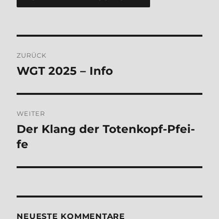
Beitragsnavigation
ZURÜCK
WGT 2025 – Info
Vorheriger
Beitrag:
WEITER
Der Klang der Toten­kopf-Pfei­
Nächster
Beitrag:
fe
NEUE­STE KOM­MEN­TA­RE