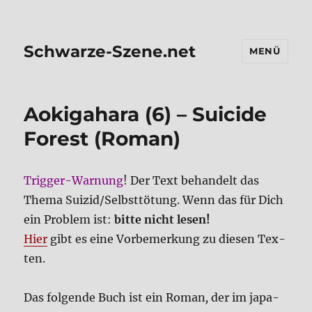
Schwarze-Szene.net
MENÜ
Aoki­ga­ha­ra (6) – Sui­ci­de
Forest (Roman)
Trig­ger-War­nung
! Der Text behan­delt das
The­ma Suizid/Selbsttötung. Wenn das für Dich
ein Pro­blem ist:
bit­te nicht lesen!
Hier
gibt es eine Vor­be­mer­kung zu die­sen Tex­
ten.
Das fol­gen­de Buch ist ein Roman
,
der im japa­