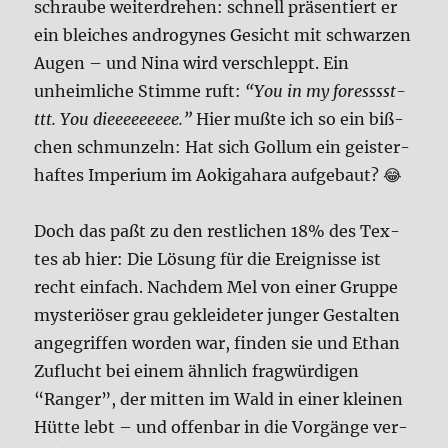
schrau­be wei­ter­dre­hen: schnell prä­sen­tiert er
ein blei­ches andro­gy­nes Gesicht mit schwar­zen
Augen – und Nina wird ver­schleppt. Ein
unheim­li­che Stim­me ruft:
“You in my foress­s­st­
ttt. You dieeeeeeeee.”
Hier muß­te ich so ein biß­
chen schmun­zeln: Hat sich Gollum ein gei­ster­
haf­tes Impe­ri­um im Aoki­ga­ha­ra auf­ge­baut? 😂
Doch das paßt zu den rest­li­chen 18% des Tex­
tes ab hier: Die Lösung für die Ereig­nis­se ist
recht ein­fach. Nach­dem Mel von einer Grup­pe
myste­riö­ser grau geklei­de­ter jun­ger Gestal­ten
ange­grif­fen wor­den war, fin­den sie und Ethan
Zuflucht bei einem ähn­lich frag­wür­di­gen
“Ran­ger”, der mit­ten im Wald in einer klei­nen
Hüt­te lebt – und offen­bar in die Vor­gän­ge ver­