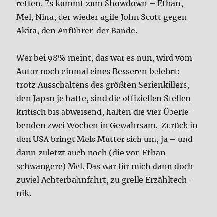
ret­ten. Es kommt zum Show­down – Ethan,
Mel, Nina, der wie­der agi­le John Scott gegen
Aki­ra, den Anfüh­rer der Ban­de.
Wer bei 98% meint, das war es nun, wird vom
Autor noch ein­mal eines Bes­se­ren belehrt:
trotz Aus­schal­tens des größ­ten Seri­en­kil­lers,
den Japan je hat­te, sind die offi­zi­el­len Stel­len
kri­tisch bis abwei­send, hal­ten die vier Über­le­
ben­den zwei Wochen in Gewahr­sam. Zurück in
den USA bringt Mels Mut­ter sich um, ja – und
dann zuletzt auch noch (die von Ethan
schwan­ge­re) Mel. Das war für mich dann doch
zuviel Ach­ter­bahn­fahrt, zu grel­le Erzähl­tech­
nik.