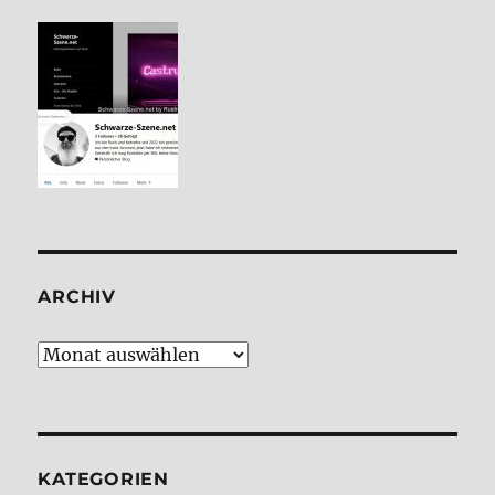
ARCHIV
Archiv
KATE­GO­RIEN