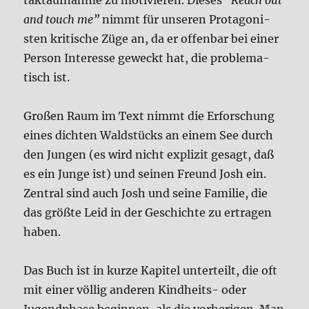
takt­auf­nah­me zu moti­vie­ren. Die­ses
“Reach out
and touch me”
nimmt für unse­ren Prot­ago­ni­
sten kri­ti­sche Züge an, da er offen­bar bei einer
Per­son Inter­es­se geweckt hat, die pro­ble­ma­
tisch ist.
Gro­ßen Raum im Text nimmt die Erfor­schung
eines dich­ten Wald­stücks an einem See durch
den Jun­gen (es wird nicht expli­zit gesagt, daß
es ein Jun­ge ist) und sei­nen Freund Josh ein.
Zen­tral sind auch Josh und sei­ne Fami­lie, die
das größ­te Leid in der Geschich­te zu ertra­gen
haben.
Das Buch ist in kur­ze Kapi­tel unter­teilt, die oft
mit einer völ­lig ande­ren Kind­heits- oder