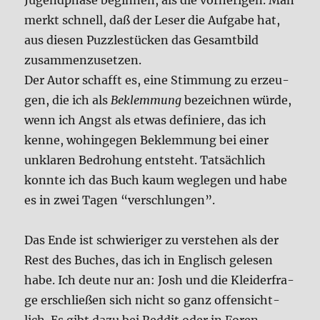
Jugend­pha­se begin­nen, als die vor­he­ri­gen. Man
merkt schnell, daß der Leser die Auf­ga­be hat,
aus die­sen Puz­zle­stücken das Gesamt­bild
zusam­men­zu­set­zen.
Der Autor schafft es, eine Stim­mung zu erzeu­
gen, die ich als
Beklem­mung
bezeich­nen wür­de,
wenn ich Angst als etwas defi­nie­re, das ich
ken­ne, wohin­ge­gen Beklem­mung bei einer
unkla­ren Bedro­hung ent­steht. Tat­säch­lich
konn­te ich das Buch kaum weg­le­gen und habe
es in zwei Tagen “ver­schlun­gen”.
Das Ende ist schwie­ri­ger zu ver­ste­hen als der
Rest des Buches, das ich in Eng­lisch gele­sen
habe. Ich deu­te nur an: Josh und die Klei­der­fra­
ge erschlie­ßen sich nicht so ganz offen­sicht­