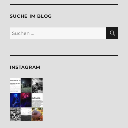
SUCHE IM BLOG
SU
Suchen
nach:
INSTA­GRAM