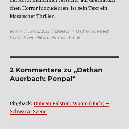
der Autor manch­mal ver­sucht, auf über­na­tür­li­
chen Hor­ror hin­zu­deu­ten, ist sein Text ein
klas­si­scher Thril­ler.
Autor
Veröffentlicht
Kategorien
Schlagwörter
admin
Juni 8, 2023
Literatur
Dathan Auerbach
,
am
Horror
,
Novel
,
Penpal
,
Roman
,
Thriller
2 Kommentare zu „Dathan
Auer­bach: Pen­pal“
Pingback:
Duncan Ralston: Woom (Buch) –
Schwarze Szene