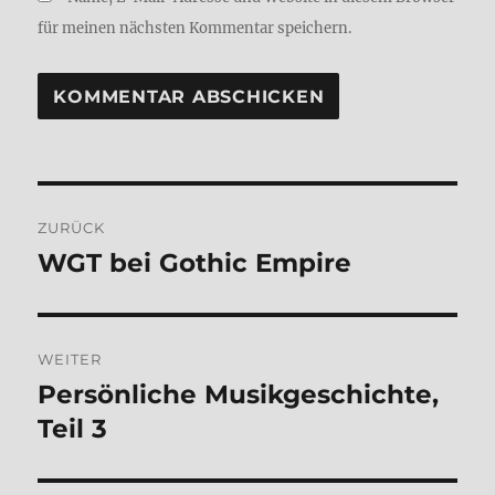
für meinen nächsten Kommentar speichern.
Beitragsnavigation
ZURÜCK
WGT bei Gothic Empire
Vorheriger
Beitrag:
WEITER
Per­sön­li­che Musik­ge­schich­te,
Nächster
Beitrag:
Teil 3