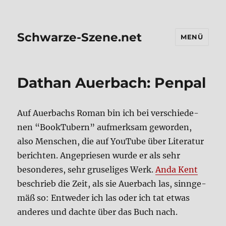
Schwarze-Szene.net
MENÜ
Dathan Auer­bach: Pen­pal
Auf Auer­bachs Roman bin ich bei ver­schie­de­
nen “Book­Tu­bern” auf­merk­sam gewor­den,
also Men­schen, die auf You­Tube über Lite­ra­tur
berich­ten. Ange­prie­sen wur­de er als sehr
beson­de­res, sehr gru­se­li­ges Werk.
Anda Kent
beschrieb die Zeit, als sie Auer­bach las, sinn­ge­
mäß so: Ent­we­der ich las oder ich tat etwas
ande­res und dach­te über das Buch nach.