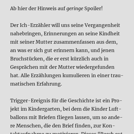
Ab hier der Hin­weis auf
gerin­ge
Spoi­ler!
Der Ich-Erzäh­ler will uns sei­ne Ver­gan­gen­heit
nahe­brin­gen, Erin­ne­run­gen an sei­ne Kind­heit
mit sei­ner Mut­ter zusam­men­fas­sen aus dem,
an was er sich gut erin­nern kann, und jenen
Bruch­stücken, die er erst kürz­lich auch in
Gesprä­chen mit der Mut­ter wie­der­ge­fun­den
hat. Alle Erzäh­lun­gen kumu­lie­ren in einer trau­
ma­ti­schen Erfah­rung.
Trig­ger-Ereig­nis für die Geschich­te ist ein Pro­
jekt im Kin­der­gar­ten, bei dem die Kin­der Luft­
bal­lons mit Brie­fen flie­gen las­sen, um so ande­
re Men­schen, die den Brief fin­den, zur Kon­