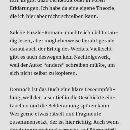
lich. Es gibt dazu bei Red­dit oder in Foren
Erklä­run­gen. Ich habe da eine eige­ne Theo­rie,
die ich hier aber nicht schrei­ben kann.
Sol­che Puz­zle-Roma­ne möch­te ich nicht stän­
dig lesen, aber mög­li­cher­wei­se beruht gera­de
dar­auf auch der Erfolg des Wer­kes. Viel­leicht
gibt es auch des­we­gen kein Nach­fol­ge­werk,
weil der Autor “anders” schrei­ben müß­te, um
sich nicht selbst zu kopie­ren.
Den­noch ist das Buch eine kla­re Lese­emp­feh­
lung, weil der Leser tief in die Geschich­te ein­
tau­chen und die Beklem­mung spü­ren kann.
Wer ger­ne etwas rät­selt und Frag­men­te
zusam­men­setzt, der ist hier rich­tig. Auch wenn