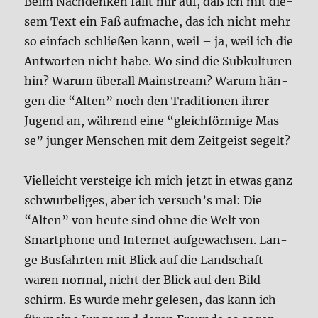
Beim Nach­den­ken fällt mir auf, daß ich mit die­
sem Text ein Faß auf­ma­che, das ich nicht mehr
so ein­fach schlie­ßen kann, weil – ja, weil ich die
Ant­wor­ten nicht habe. Wo sind die Sub­kul­tu­ren
hin? War­um über­all Main­stream? War­um hän­
gen die “Alten” noch den Tra­di­tio­nen ihrer
Jugend an, wäh­rend eine “gleich­för­mi­ge Mas­
se” jun­ger Men­schen mit dem Zeit­geist segelt?
Viel­leicht ver­stei­ge ich mich jetzt in etwas ganz
schwur­be­li­ges, aber ich versuch’s mal: Die
“Alten” von heu­te sind ohne die Welt von
Smart­phone und Inter­net auf­ge­wach­sen. Lan­
ge Bus­fahr­ten mit Blick auf die Land­schaft
waren nor­mal, nicht der Blick auf den Bild­
schirm. Es wur­de mehr gele­sen, das kann ich