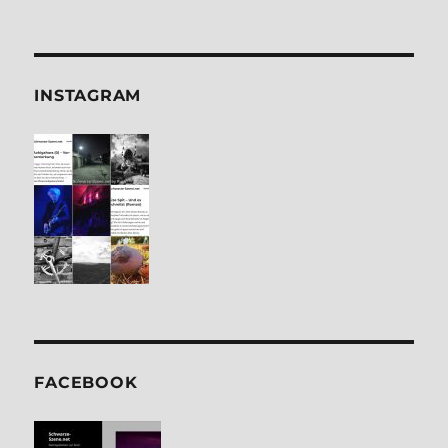
INSTA­GRAM
FACE­BOOK