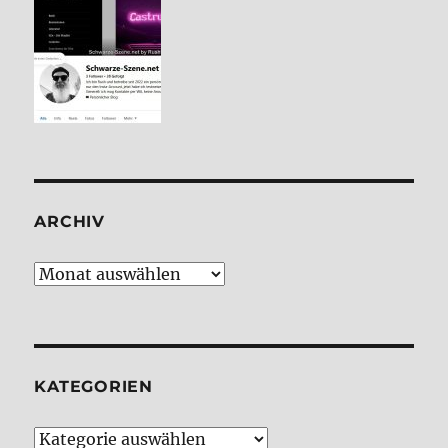
ARCHIV
Archiv
KATE­GO­RIEN
Kate­