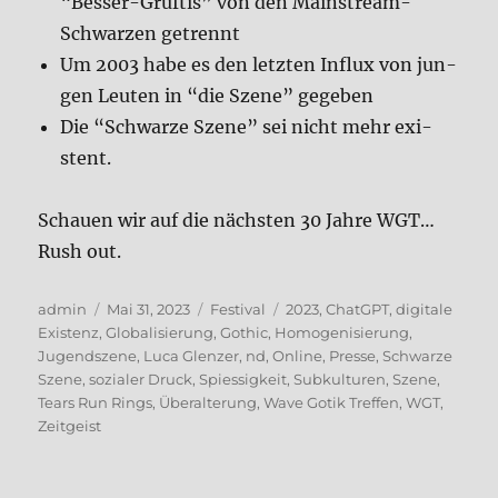
“Bes­ser-Gruf­tis” von den Main­stream-
Schwar­zen getrennt
Um 2003 habe es den letz­ten Influx von jun­
gen Leu­ten in “die Sze­ne” gege­ben
Die “Schwar­ze Sze­ne” sei nicht mehr exi­
stent.
Schau­en wir auf die näch­sten 30 Jah­re WGT…
Rush out.
Autor
Veröffentlicht
Kategorien
Schlagwörter
admin
Mai 31, 2023
Festival
2023
,
ChatGPT
,
digitale
am
Existenz
,
Globalisierung
,
Gothic
,
Homogenisierung
,
Jugendszene
,
Luca Glenzer
,
nd
,
Online
,
Presse
,
Schwarze
Szene
,
sozialer Druck
,
Spiessigkeit
,
Subkulturen
,
Szene
,
Tears Run Rings
,
Überalterung
,
Wave Gotik Treffen
,
WGT
,
Zeitgeist