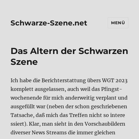
Schwarze-Szene.net
MENÜ
Das Altern der Schwar­zen
Sze­ne
Ich habe die Bericht­erstat­tung übers WGT 2023
kom­plett aus­ge­las­sen, auch weil das Pfingst­
wo­chen­en­de für mich ander­wei­tig ver­plant und
aus­ge­füllt war (neben der schon geschrie­be­nen
Tat­sa­che, daß mich das Tref­fen nicht so inter­e
s­siert). Klar, man sieht in den Vor­schau­bil­dern
diver­ser News Streams die immer glei­chen