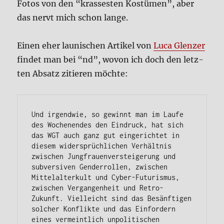
Fotos von den “kras­se­sten Kostü­men”, aber
das nervt mich schon lan­ge.
Einen eher lau­ni­schen Arti­kel von
Luca Glen­zer
fin­det man bei “nd”, wovon ich doch den letz­
ten Absatz zitie­ren möch­te:
Und irgendwie, so gewinnt man im Laufe 
des Wochenendes den Eindruck, hat sich 
das WGT auch ganz gut eingerichtet in 
diesem widersprüchlichen Verhältnis 
zwischen Jungfrauenversteigerung und 
subversiven Genderrollen, zwischen 
Mittelalterkult und Cyber-Futurismus, 
zwischen Vergangenheit und Retro-
Zukunft. Vielleicht sind das Besänftigen 
solcher Konflikte und das Einfordern 
eines vermeintlich unpolitischen 