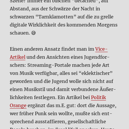
Sze­ne? Immer ein biß­chen “detached”, auf
Abstand, aus der Schwär­ze der Nacht in
schwar­zen “Tarn­kla­mot­ten” auf die zu grel­le
digi­ta­le Wirk­lich­keit des kom­men­den Mor­gens
schau­en. 😅
Einen ande­ren Ansatz fin­det man im
Vice-
Arti­kel
und den Ansich­ten eines Jugend­for­
schers: Strea­ming-Por­ta­le machen jede Art
von Musik ver­füg­bar, alles sei “eklek­ti­scher”
gewor­den und die Jugend wol­le sich nicht auf
einen Musik­stil und damit ver­bun­de­ne Äußer­
lich­kei­ten fest­le­gen. Ein Arti­kel bei
Poli­tik
Oran­ge
ergänzt das m.E. gut: dort die Aus­sa­ge,
wer frü­her Punk sein woll­te, muß­te sich ent­
spre­chend aus­staf­fie­ren, gesell­schaft­li­che