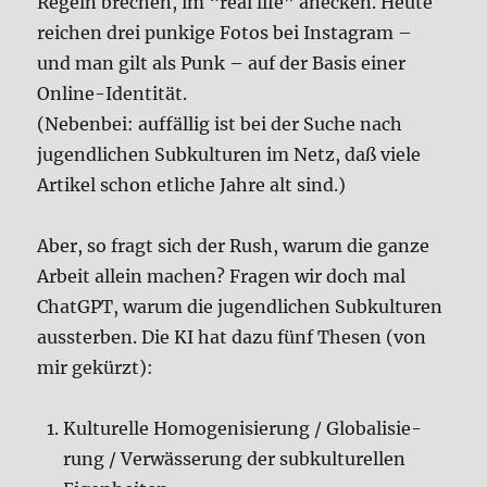
Regeln bre­chen, im “real life” anecken. Heu­te
rei­chen drei pun­ki­ge Fotos bei Insta­gram –
und man gilt als Punk – auf der Basis einer
Online-Iden­ti­tät.
(Neben­bei: auf­fäl­lig ist bei der Suche nach
jugend­li­chen Sub­kul­tu­ren im Netz, daß vie­le
Arti­kel schon etli­che Jah­re alt sind.)
Aber, so fragt sich der Rush, war­um die gan­ze
Arbeit allein machen? Fra­gen wir doch mal
ChatGPT, war­um die jugend­li­chen Sub­kul­tu­ren
aus­ster­ben. Die KI hat dazu fünf The­sen (von
mir gekürzt):
Kul­tu­rel­le Homo­ge­ni­sie­rung / Glo­ba­li­sie­
rung / Ver­wäs­se­rung der sub­kul­tu­rel­len