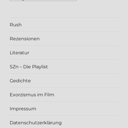
go­
rien
Rush
Rezen­sio­nen
Lite­ra­tur
SZn – Die Play­list
Gedich­te
Exor­zis­mus im Film
Impres­sum
Daten­schutz­er­klä­rung