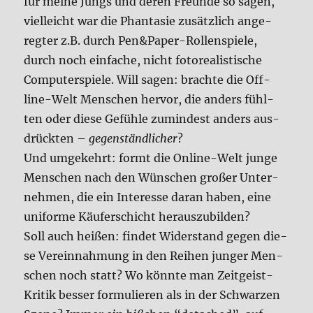
für mei­ne Jungs und deren Freun­de so sagen,
viel­leicht war die Phan­ta­sie zusätz­lich ange­
reg­ter z.B. durch Pen&Paper-Rollenspiele,
durch noch ein­fa­che, nicht foto­rea­li­sti­sche
Com­pu­ter­spie­le. Will sagen: brach­te die Off­
line-Welt Men­schen her­vor, die anders fühl­
ten oder die­se Gefüh­le zumin­dest anders aus­
drück­ten –
gegen­ständ­li­cher
?
Und umge­kehrt: formt die Online-Welt jun­ge
Men­schen nach den Wün­schen gro­ßer Unter­
neh­men, die ein Inter­es­se dar­an haben, eine
uni­for­me Käu­fer­schicht her­aus­zu­bil­den?
Soll auch hei­ßen: fin­det Wider­stand gegen die­
se Ver­ein­nah­mung in den Rei­hen jun­ger Men­
schen noch statt? Wo könn­te man Zeit­geist-
Kri­tik bes­ser for­mu­lie­ren als in der Schwar­zen