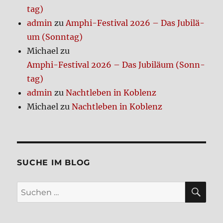
tag)
admin
zu
Amphi-Festi­val 2026 – Das Jubi­lä­
um (Sonn­tag)
Michael
zu
Amphi-Festi­val 2026 – Das Jubi­lä­um (Sonn­
tag)
admin
zu
Nacht­le­ben in Koblenz
Michael
zu
Nacht­le­ben in Koblenz
SUCHE IM BLOG
SU
Suchen
nach: