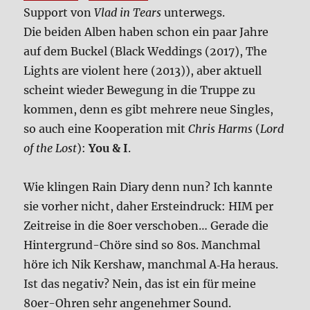
Sup­port von
Vlad in Tears
unter­wegs.
Die bei­den Alben haben schon ein paar Jah­re
auf dem Buckel (Black Wed­dings (2017), The
Lights are vio­lent here (2013)), aber aktu­ell
scheint wie­der Bewe­gung in die Trup­pe zu
kom­men, denn es gibt meh­re­re neue Sin­gles,
so auch eine Koope­ra­ti­on mit
Chris Harms
(
Lord
of the Lost
):
You & I
.
Wie klin­gen Rain Dia­ry denn nun? Ich kann­te
sie vor­her nicht, daher Erst­ein­druck: HIM per
Zeit­rei­se in die 80er ver­scho­ben… Gera­de die
Hin­ter­grund-Chö­re sind so 80s. Manch­mal
höre ich Nik Ker­s­haw, manch­mal A‑Ha her­aus.
Ist das nega­tiv? Nein, das ist ein für mei­ne
80er-Ohren sehr ange­neh­mer Sound.