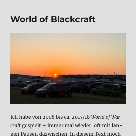
Dia­
ry
World of Black­craft
(FIN)
Ich habe von 2008 bis ca. 2017/18
World of War­
craft
gespielt – immer mal wie­der, oft mit lan­
gen Pau­sen dazwi­schen. In die­sem Text möch­