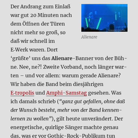
Der Andrang zum Ein­laß
war gut 20 Minu­ten nach
dem Öff­nen der Türen
nicht mehr so groß, so
Ali­enare
daß wir schnell im
E‑Werk waren. Dort
‘grüß­te’ uns das
Ali­enare
-Ban­ner von der Büh­
ne. Nee, ne?! Zwei­te Vor­band, noch län­ger war­
ten – und vor allem: war­um gera­de Ali­enare?
Wir haben die Band beim dies­jäh­ri­gen
E‑tropolis
und
Amphi-Sams­tag
gese­hen. Was
ich damals schrieb (
“ganz gut gefal­len, ohne daß
der Wunsch besteht, mehr von der Band ken­nen­
ler­nen zu wol­len”
), gilt heu­te unver­än­dert. Der
ener­ge­ti­sche, quir­li­ge Sän­ger mach­te genau
das, was er vor Gothic-Rock-Publi­kum tun