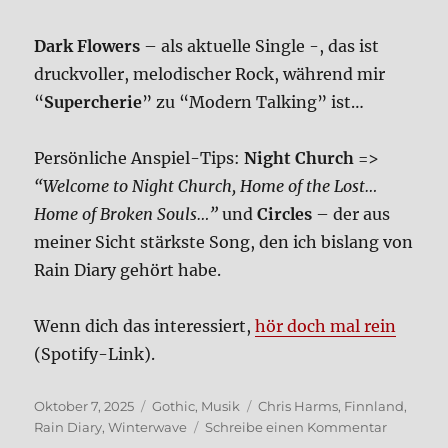
Dark Flowers
– als aktu­el­le Sin­gle -, das ist
druck­vol­ler, melo­di­scher Rock, wäh­rend mir
“
Super­che­rie
” zu “Modern Tal­king” ist…
Per­sön­li­che Anspiel-Tips:
Night Church
=>
“Wel­co­me to Night Church, Home of the Lost…
Home of Bro­ken Souls…”
und
Cir­cles
– der aus
mei­ner Sicht stärk­ste Song, den ich bis­lang von
Rain Dia­ry gehört habe.
Wenn dich das inter­es­siert,
hör doch mal rein
(Spo­ti­fy-Link).
Veröffentlicht
Kategorien
Schlagwörter
Oktober 7, 2025
Gothic
,
Musik
Chris Harms
,
Finnland
,
am
zu
Rain Diary
,
Winterwave
Schreibe einen Kommentar
Rain