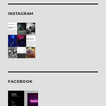
INSTA­GRAM
FACE­BOOK