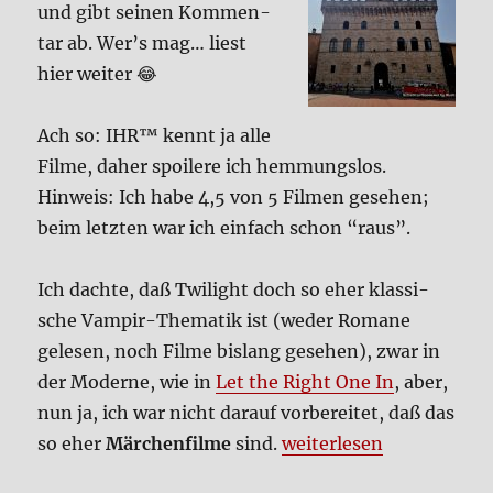
und gibt sei­nen Kom­men­
tar ab. Wer’s mag… liest
hier wei­ter 😂
Ach so: IHR™ kennt ja alle
Fil­me, daher spoi­le­re ich hem­mungs­los.
Hin­weis: Ich habe 4,5 von 5 Fil­men gese­hen;
beim letz­ten war ich ein­fach schon “raus”.
Ich dach­te, daß Twilight doch so eher klas­si­
sche Vam­pir-The­ma­tik ist (weder Roma­ne
gele­sen, noch Fil­me bis­lang gese­hen), zwar in
der Moder­ne, wie in
Let the Right One In
, aber,
nun ja, ich war nicht dar­auf vor­be­rei­tet, daß das
„Twilight – Bis(s) zum bi
so eher
Mär­chen­fil­me
sind.
wei­ter­le­sen