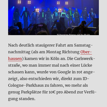
Nach deut­lich stau­ige­rer Fahrt am Sams­tag­
nach­mit­tag (als am Mon­tag Rich­tung
Ober­
hau­sen
) kamen wir in Köln an. Die Carls­werk­
stra­ße, wo man immer mal nach einer Lücke
schau­en kann, wur­de von Goog­le in rot ange­
zeigt, also ent­schie­den wir, direkt zum ID-
Colo­gne-Park­haus zu fah­ren, wo mehr als
genug Park­plät­ze für 10€ pro Abend zur Ver­fü­
gung stan­den.