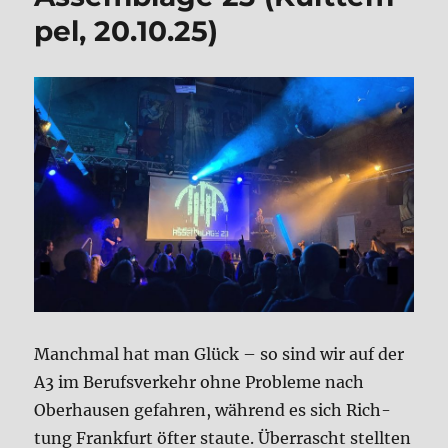
pel, 20.10.25)
Manch­mal hat man Glück – so sind wir auf der
A3 im Berufs­ver­kehr ohne Pro­ble­me nach
Ober­hau­sen gefah­ren, wäh­rend es sich Rich­
tung Frank­furt öfter stau­te. Über­rascht stell­ten