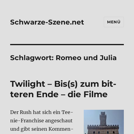
Schwarze-Szene.net
MENÜ
Schlagwort:
Romeo und Julia
Twilight – Bis(s) zum bit­
te­ren Ende – die Fil­me
Der Rush hat sich ein Tee­
nie-Fran­chise ange­schaut
und gibt sei­nen Kom­men­