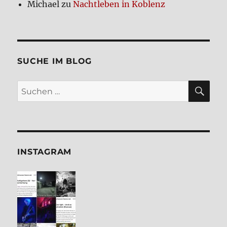
Michael
zu
Nacht­le­ben in Koblenz
SUCHE IM BLOG
SU
Suchen
nach:
INSTA­GRAM