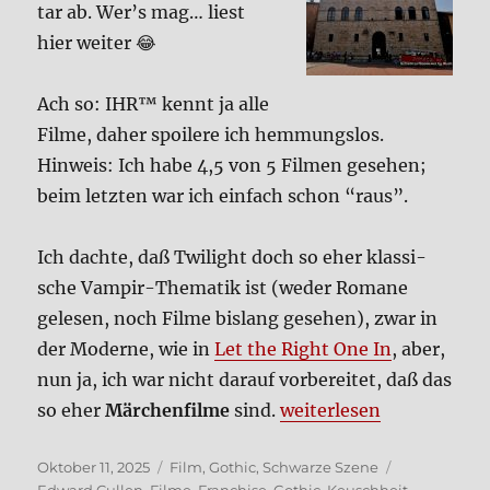
tar ab. Wer’s mag… liest
hier wei­ter 😂
Ach so: IHR™ kennt ja alle
Fil­me, daher spoi­le­re ich hem­mungs­los.
Hin­weis: Ich habe 4,5 von 5 Fil­men gese­hen;
beim letz­ten war ich ein­fach schon “raus”.
Ich dach­te, daß Twilight doch so eher klas­si­
sche Vam­pir-The­ma­tik ist (weder Roma­ne
gele­sen, noch Fil­me bis­lang gese­hen), zwar in
der Moder­ne, wie in
Let the Right One In
, aber,
nun ja, ich war nicht dar­auf vor­be­rei­tet, daß das
„Twilight – Bis(s) zum bi
so eher
Mär­chen­fil­me
sind.
wei­ter­le­sen
Veröffentlicht
Kategorien
Schlagwörte
Oktober 11, 2025
Film
,
Gothic
,
Schwarze Szene
am