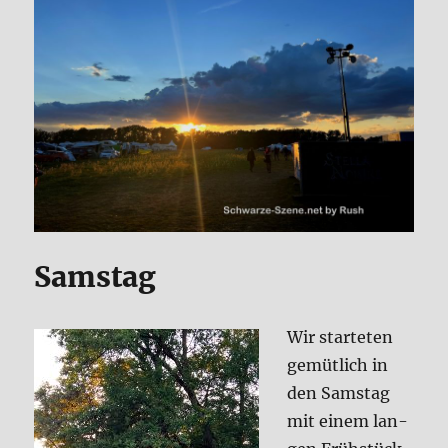
Sams­tag
Wir star­te­ten
gemüt­lich in
den Sams­tag
mit einem lan­