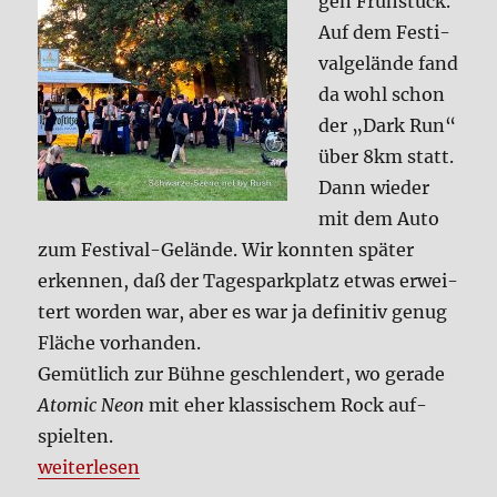
gen Früh­stück.
Auf dem Festi­
val­ge­län­de fand
da wohl schon
der „Dark Run“
über 8km statt.
Dann wie­der
mit dem Auto
zum Festi­val-Gelän­de. Wir konn­ten spä­ter
erken­nen, daß der Tages­park­platz etwas erwei­
tert wor­den war, aber es war ja defi­ni­tiv genug
Flä­che vor­han­den.
Gemüt­lich zur Büh­ne geschlen­dert, wo gera­de
Ato­mic Neon
mit eher klas­si­schem Rock auf­
spiel­ten.
„Stel­la Nomi­ne “The Blackest One” 2024 – Bericht 
wei­ter­le­sen