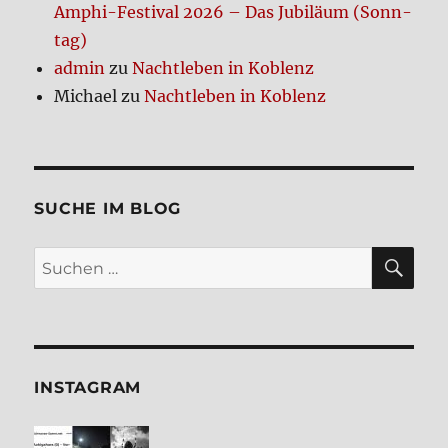
Amphi-Festi­val 2026 – Das Jubi­lä­um (Sonn­
tag)
admin
zu
Nacht­le­ben in Koblenz
Michael
zu
Nacht­le­ben in Koblenz
SUCHE IM BLOG
SU
Suchen
nach:
INSTA­GRAM