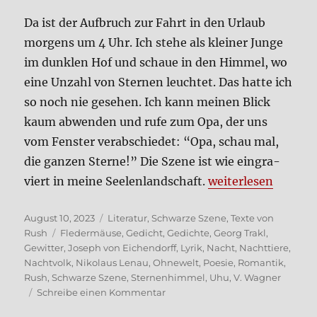
Da ist der Auf­bruch zur Fahrt in den Urlaub
mor­gens um 4 Uhr. Ich ste­he als klei­ner Jun­ge
im dunk­len Hof und schaue in den Him­mel, wo
eine Unzahl von Ster­nen leuch­tet. Das hat­te ich
so noch nie gese­hen. Ich kann mei­nen Blick
kaum abwen­den und rufe zum Opa, der uns
vom Fen­ster ver­ab­schie­det: “Opa, schau mal,
die gan­zen Ster­ne!” Die Sze­ne ist wie ein­gra­
„Nacht­volk“
viert in mei­ne See­len­land­schaft.
wei­ter­le­sen
Veröffentlicht
Kategorien
August 10, 2023
Literatur
,
Schwarze Szene
,
Texte von
am
Schlagwörter
Rush
Fledermäuse
,
Gedicht
,
Gedichte
,
Georg Trakl
,
Gewitter
,
Joseph von Eichendorff
,
Lyrik
,
Nacht
,
Nachttiere
,
Nachtvolk
,
Nikolaus Lenau
,
Ohnewelt
,
Poesie
,
Romantik
,
Rush
,
Schwarze Szene
,
Sternenhimmel
,
Uhu
,
V. Wagner
zu
Schreibe einen Kommentar
Nacht­