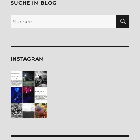
SUCHE IM BLOG
SU
Suchen
nach:
INSTA­GRAM