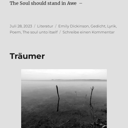
The Soul should stand in Awe –
Veröffentlicht
Kategorien
Schlagwörter
Juli 28, 2023
Literatur
Emily Dickinson
,
Gedicht
,
Lyrik
,
am
zu
Poem
,
The soul unto itself
Schreibe einen Kommentar
The
Soul
unto
Träu­mer
its­
elf