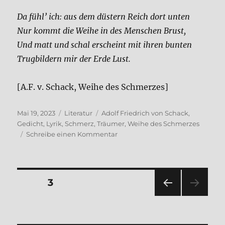
Da fühl’ ich: aus dem düstern Reich dort unten
Nur kommt die Wei­he in des Men­schen Brust,
Und matt und schal erscheint mit ihren bun­ten
Trug­bil­dern mir der Erde Lust.
[A.F. v. Schack, Wei­he des Schmer­zes]
Veröffentlicht
Kategorien
Schlagwörter
Mai 19, 2023
Literatur
Adolf Friedrich von Schack
,
am
Gedicht
,
Lyrik
,
Schmerz
,
Träumer
,
Weihe des Schmerzes
zu
Schreibe einen Kommentar
Träu­
mer
Seitennummerierung
SEITE
3
VOR
der
HERI
GE