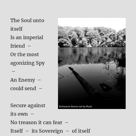
The Soul unto
its­elf
Is an impe­ri­al
fri­end –
Or the most
ago­ni­zing Spy
–
An Ene­my –
could send –
Secu­re against
its own –
No tre­a­son it can fear –
Its­elf – its Sove­reign – of its­elf