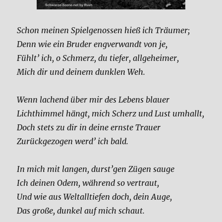
Schon mei­nen Spiel­ge­nos­sen hieß ich Träu­mer;
Denn wie ein Bru­der eng­ver­wandt von je,
Fühlt’ ich, o Schmerz, du tie­fer, all­ge­hei­mer,
Mich dir und dei­nem dunk­len Weh.
Wenn lachend über mir des Lebens blau­er
Licht­him­mel hängt, mich Scherz und Lust umhallt,
Doch stets zu dir in dei­ne ern­ste Trau­er
Zurück­ge­zo­gen werd’ ich bald.
In mich mit lan­gen, durst’gen Zügen sau­ge
Ich dei­nen Odem, wäh­rend so ver­traut,
Und wie aus Welt­all­tie­fen doch, dein Auge,
Das gro­ße, dun­kel auf mich schaut.