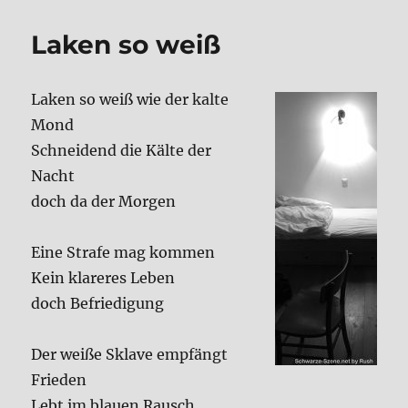
volk
Laken so weiß
Laken so weiß wie der kal­te
Mond
Schnei­dend die Käl­te der
Nacht
doch da der Mor­gen
Eine Stra­fe mag kom­men
Kein kla­re­res Leben
doch Befrie­di­gung
Der wei­ße Skla­ve emp­fängt
Frie­den
Lebt im blau­en Rausch