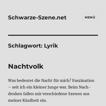
Schwarze-Szene.net
MENÜ
Schlagwort:
Lyrik
Nacht­volk
Was bedeu­tet die Nacht für mich? Fas­zi­na­ti­on
– seit ich ein klei­ner Jun­ge war. Beim Nach­
den­ken fal­len mir ver­schie­de­ne Sze­nen aus
mei­ner Kind­heit ein.