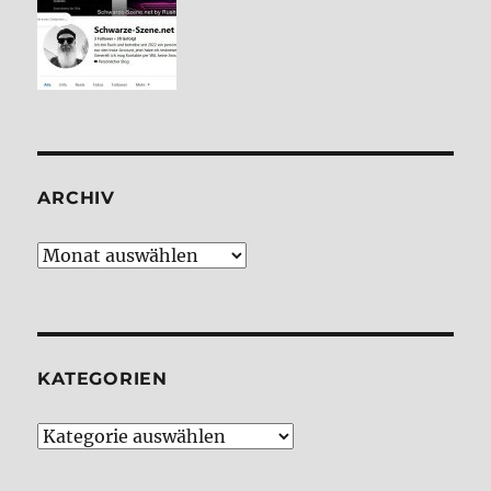
ARCHIV
Archiv
KATE­GO­RIEN
Kate­
go­