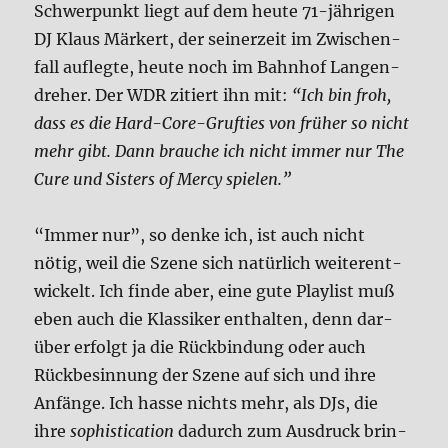
Schwer­punkt liegt auf dem heu­te 71-jäh­ri­gen
DJ Klaus Mär­kert, der sei­ner­zeit im Zwi­schen­
fall auf­leg­te, heu­te noch im Bahn­hof Lan­gen­
dre­her. Der WDR zitiert ihn mit:
“Ich bin froh,
dass es die Hard-Core-Gruf­ties von frü­her so nicht
mehr gibt. Dann brau­che ich nicht immer nur The
Cure und Sisters of Mer­cy spie­len.”
“Immer nur”, so den­ke ich, ist auch nicht
nötig, weil die Sze­ne sich natür­lich wei­ter­ent­
wickelt. Ich fin­de aber, eine gute Play­list muß
eben auch die Klas­si­ker ent­hal­ten, denn dar­
über erfolgt ja die Rück­bin­dung oder auch
Rück­be­sin­nung der Sze­ne auf sich und ihre
Anfän­ge. Ich has­se nichts mehr, als DJs, die
ihre
sophi­sti­ca­ti­on
dadurch zum Aus­druck brin­