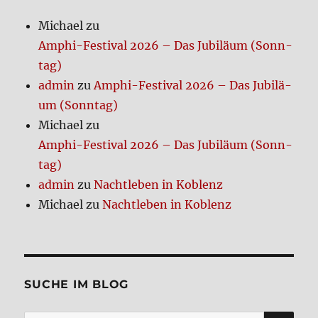
Neu­
Michael
zu
ig­
Amphi-Festi­val 2026 – Das Jubi­lä­um (Sonn­
kei­
ten
tag)
ab
admin
zu
Amphi-Festi­val 2026 – Das Jubi­lä­
2024
um (Sonn­tag)
Michael
zu
Amphi-Festi­val 2026 – Das Jubi­lä­um (Sonn­
tag)
admin
zu
Nacht­le­ben in Koblenz
Michael
zu
Nacht­le­ben in Koblenz
SUCHE IM BLOG
SU