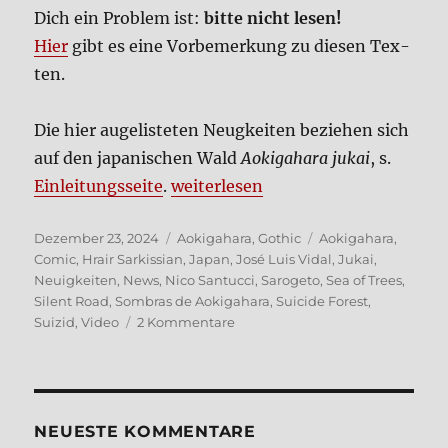
Dich ein Pro­blem ist:
bit­te nicht lesen!
Hier
gibt es eine Vor­be­mer­kung zu die­sen Tex­
ten.
Die hier augeli­ste­ten Neu­g­kei­ten bezie­hen sich
auf den japa­ni­schen Wald
Aoki­ga­ha­ra jukai
, s.
„Aoki­ga­ha­ra (7) – Neu­ig­kei­ten a
Ein­lei­tungs­sei­te
.
wei­ter­le­sen
Veröffentlicht
Kategorien
Schlagwörter
Dezember 23, 2024
Aokigahara
,
Gothic
Aokigahara
,
am
Comic
,
Hrair Sarkissian
,
Japan
,
José Luis Vidal
,
Jukai
,
Neuigkeiten
,
News
,
Nico Santucci
,
Sarogeto
,
Sea of Trees
,
Silent Road
,
Sombras de Aokigahara
,
Suicide Forest
,
zu
Suizid
,
Video
2 Kommentare
Aoki­
ga­
ha­
ra
(7)
NEUE­STE KOM­MEN­TA­RE
–