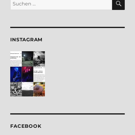
Suchen
nach:
INSTA­GRAM
FACE­BOOK