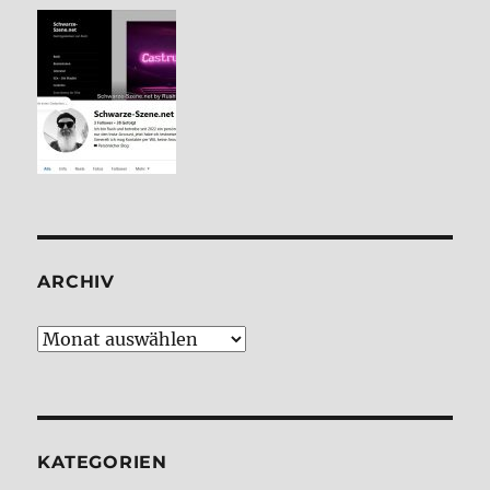
ARCHIV
Archiv
KATE­GO­RIEN