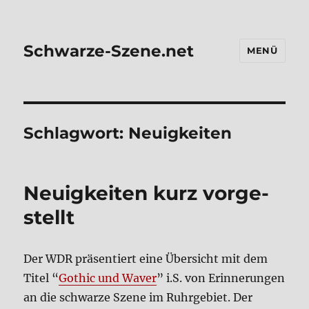
Schwarze-Szene.net
MENÜ
Schlagwort:
Neuigkeiten
Neu­ig­kei­ten kurz vor­ge­
stellt
Der WDR prä­sen­tiert eine Über­sicht mit dem
Titel “
Gothic und Waver
” i.S. von Erin­ne­run­gen
an die schwar­ze Sze­ne im Ruhr­ge­biet. Der