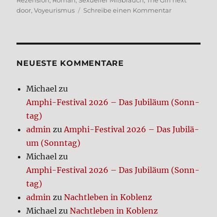
Rezension
,
Roman
,
Sexueller Mißbrauch
,
The Girl next
zu
door
,
Voyeurismus
Schreibe einen Kommentar
Jack
Ketchum:
The
Girl
next
NEUE­STE KOM­MEN­TA­RE
door
(Roman)
Michael
zu
Amphi-Festi­val 2026 – Das Jubi­lä­um (Sonn­
tag)
admin
zu
Amphi-Festi­val 2026 – Das Jubi­lä­
um (Sonn­tag)
Michael
zu
Amphi-Festi­val 2026 – Das Jubi­lä­um (Sonn­
tag)
admin
zu
Nacht­le­ben in Koblenz
Michael
zu
Nacht­le­ben in Koblenz