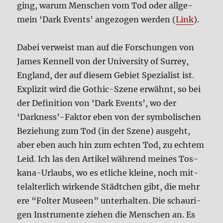
ging, war­um Men­schen vom Tod oder all­ge­
mein ‘Dark Events’ ange­zo­gen wer­den (
Link
).
Dabei ver­weist man auf die For­schun­gen von
James Ken­nell von der Uni­ver­si­ty of Surrey,
Eng­land, der auf die­sem Gebiet Spe­zia­list ist.
Expli­zit wird die Gothic-Sze­ne erwähnt, so bei
der Defi­ni­ti­on von ‘Dark Events’, wo der
‘Darkness’-Faktor eben von der sym­bo­li­schen
Bezie­hung zum Tod (in der Sze­ne) aus­geht,
aber eben auch hin zum ech­ten Tod, zu ech­tem
Leid. Ich las den Arti­kel wäh­rend mei­nes Tos­
ka­na-Urlaubs, wo es etli­che klei­ne, noch mit­
tel­al­ter­lich wir­ken­de Städt­chen gibt, die meh­r
e­re “Fol­ter Muse­en” unter­hal­ten. Die schau­ri­
gen Instru­men­te zie­hen die Men­schen an. Es