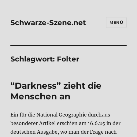
Schwarze-Szene.net
MENÜ
Schlagwort:
Folter
“Dark­ness” zieht die
Men­schen an
Ein für die Natio­nal Geo­gra­phic durch­aus
beson­de­rer Arti­kel erschien am 16.6.25 in der
deut­schen Aus­ga­be, wo man der Fra­ge nach­