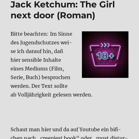
Jack Ketchum: The Girl
die
Men­
next door (Roman)
schen
an
Bit­te beach­ten: Im Sin­ne
des Jugend­schut­zes wei­
se ich dar­auf hin, daß
hier sen­si­ble Inhal­te
eines Medi­ums (Film,
Serie, Buch) bespro­chen
wer­den. Der Text soll­te
ab Voll­jäh­rig­keit gele­sen wer­den.
Schaut man hier und da auf You­tube ein biß­
chen nach „cree­piest book“ oder „most distur­