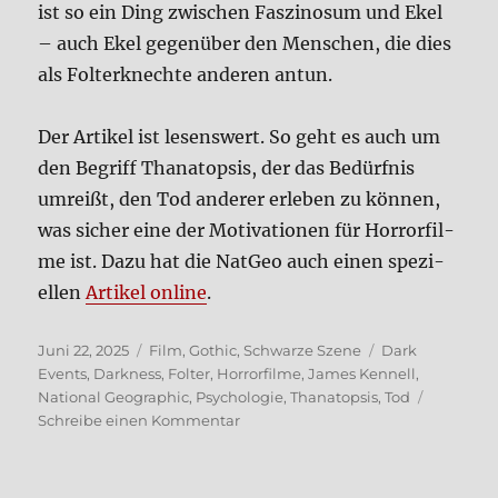
ist so ein Ding zwi­schen Fas­zi­no­sum und Ekel
– auch Ekel gegen­über den Men­schen, die dies
als Fol­ter­knech­te ande­ren antun.
Der Arti­kel ist lesens­wert. So geht es auch um
den Begriff Tha­nat­op­sis, der das Bedürf­nis
umreißt, den Tod ande­rer erle­ben zu kön­nen,
was sicher eine der Moti­va­tio­nen für Hor­ror­fil­
me ist. Dazu hat die Nat­Geo auch einen spe­zi­
el­len
Arti­kel online
.
Veröffentlicht
Kategorien
Schlagwörter
Juni 22, 2025
Film
,
Gothic
,
Schwarze Szene
Dark
am
Events
,
Darkness
,
Folter
,
Horrorfilme
,
James Kennell
,
National Geographic
,
Psychologie
,
Thanatopsis
,
Tod
zu
Schreibe einen Kommentar
“Dark­
ness”
zieht