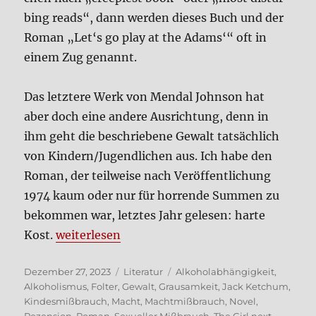
bing reads“, dann wer­den die­ses Buch und der
Roman „Let‘s go play at the Adams‘“ oft in
einem Zug genannt.
Das letz­te­re Werk von Mend­al John­son hat
aber doch eine ande­re Aus­rich­tung, denn in
ihm geht die beschrie­be­ne Gewalt tat­säch­lich
von Kindern/Jugendlichen aus. Ich habe den
Roman, der teil­wei­se nach Ver­öf­fent­li­chung
1974 kaum oder nur für hor­ren­de Sum­men zu
bekom­men war, letz­tes Jahr gele­sen: har­te
„Jack Ketchum: The Girl next door (Roman)“
Kost.
wei­ter­le­sen
Veröffentlicht
Kategorien
Schlagwörter
Dezember 27, 2023
Literatur
Alkoholabhängigkeit
,
am
Alkoholismus
,
Folter
,
Gewalt
,
Grausamkeit
,
Jack Ketchum
,
Kindesmißbrauch
,
Macht
,
Machtmißbrauch
,
Novel
,