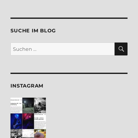
SUCHE IM BLOG
SU
Suchen
nach:
INSTA­GRAM