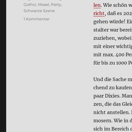
Gothic
,
Mosel
,
Party
,
len
. Wie schön w
Schwarze Szene
richt
, daß es 20
zu
1 Kommentar
ge­hen wür­de! Ei
Castrum
stal­ter war berei
Nigra
2026
zu­zie­hen, wobei
–
mit einer wich­ti
die
mit max. 400 Pe
Par­
ty
für bis zu 1000 P
auf
der
Und die Sache mi
Ehren­
burg
chend zu kau­fen
paar Dixies. Man 
zen, die das Glei
nicht anstel­len.
mosern. Wie in de
sich im Bereich d