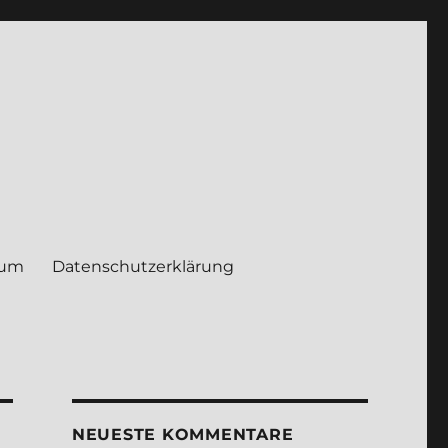
sum
Daten­schutz­er­klä­rung
NEUE­STE KOM­MEN­TA­RE