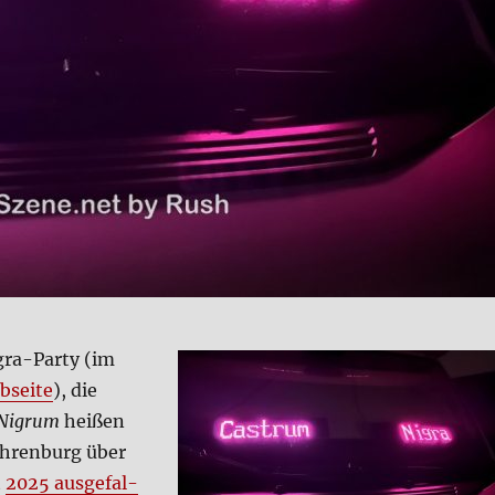
ra-Par­ty (im
­sei­te
), die
Nigrum
hei­ßen
Ehren­burg über
t
2025 aus­ge­fal­