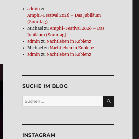
admin
zu
Amphi-Festi­val 2026 – Das Jubi­lä­um
(Sonn­tag)
Michael
zu
Amphi-Festi­val 2026 – Das
Jubi­lä­um (Sonn­tag)
admin
zu
Nacht­le­ben in Koblenz
Michael
zu
Nacht­le­ben in Koblenz
admin
zu
Nacht­le­ben in Koblenz
SUCHE IM BLOG
SUCHEN
Suchen
nach:
INSTA­GRAM