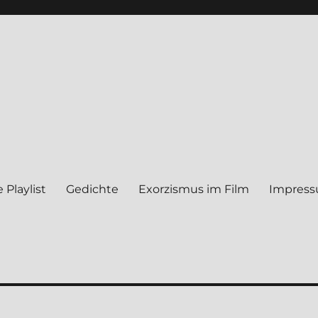
 Play­list
Gedich­te
Exor­zis­mus im Film
Impres­