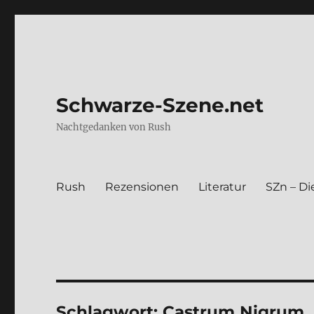
Schwarze-Szene.net
Nachtgedanken von Rush
Rush
Rezen­sio­nen
Lite­ra­tur
SZn – Die
Schlagwort:
Castrum Nigrum