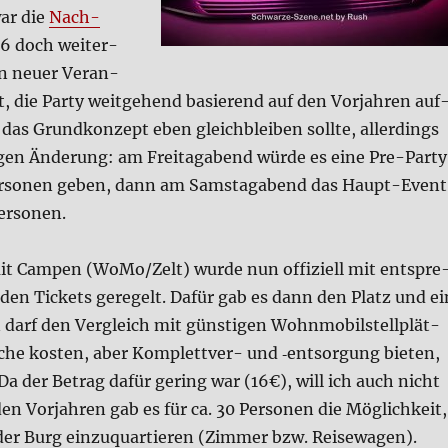
ar die
Nach­
26 doch wei­ter­
n neu­er Ver­an­
t, die Par­ty weit­ge­hend basie­rend auf den Vor­jah­ren auf
 das Grund­kon­zept eben gleich­blei­ben soll­te, aller­dings
­gen Ände­rung: am Frei­tag­abend wür­de es eine Pre-Par­ty
r­so­nen geben, dann am Sams­tag­abend das Haupt-Event
er­so­nen.
t Cam­pen (WoMo/Zelt) wur­de nun offi­zi­ell mit ent­spre
­den Tickets gere­gelt. Dafür gab es dann den Platz und ei
darf den Ver­gleich mit gün­sti­gen Wohn­mo­bil­stell­plät­
­che kosten, aber Kom­plett­ver- und ‑ent­sor­gung bie­ten,
 Da der Betrag dafür gering war (16€), will ich auch nicht
n Vor­jah­ren gab es für ca. 30 Per­so­nen die Mög­lich­keit,
er Burg ein­zu­quar­tie­ren (Zim­mer bzw. Rei­se­wa­gen).