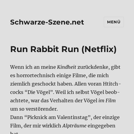
Schwarze-Szene.net
MENÜ
Run Rab­bit Run (Net­flix)
Wenn ich an mei­ne
Kind­heit
zurück­den­ke, gibt
es hor­ror­tech­nisch eini­ge Fil­me, die mich
ziem­lich geschockt haben. Allen vor­an Hti­tch­
cocks “Die Vögel”. Weil ich selbst Vögel beob­
ach­te­te, war das Ver­hal­ten der Vögel
im Film
um so ver­stö­ren­der.
Dann “Pick­nick am Valen­tins­tag”, der ein­zi­ge
Film, der mir wirk­lich
Alp­träu­me
ein­ge­ge­ben