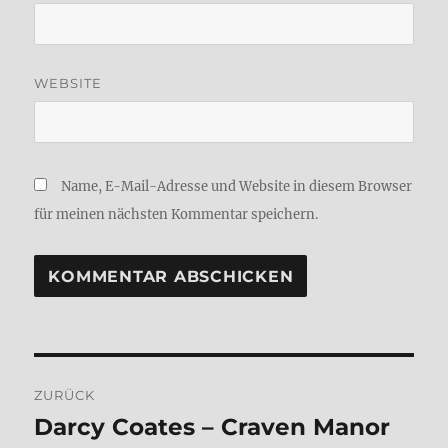
WEBSITE
Name, E-Mail-Adresse und Website in diesem Browser
für meinen nächsten Kommentar speichern.
Beitragsnavigation
ZURÜCK
Dar­cy Coa­tes – Cra­ven Man­or
Vorheriger