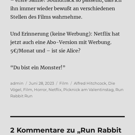
– erste Sah­ne! Sound­track so pas­send, daß ich
ihn immer wie­der bewußt an ver­schie­de­nen
Stel­len des Films wahr­neh­me.
Und Erin­ne­rung (kei­ne Wer­bung): Net­flix hat
jetzt auch eine Abo-Ver­si­on mit Wer­bung.
5€/Monat und – ist sie Ali­ce?
“Du bist ein Mon­ster!”
Autor
Veröffentlicht
Kategorien
Schlagwörter
admin
Juni 28, 2023
Film
Alfred Hitchcock
,
Die
am
Vögel
,
Film
,
Horror
,
Netflix
,
Picknick am Valentinstag
,
Run
Rabbit Run
2 Kommentare zu „Run Rab­bit