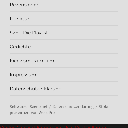
Rezen­sio­nen
Lite­ra­tur
SZn – Die Play­list
Gedich­te
Exor­zis­mus im Film
Impres­sum
Daten­schutz­er­klä­rung
Schwarze-Szene.net
Daten­schutz­er­klä­rung
Stolz
präsentiert von WordPress
Cookie Consent Banner von Real Cookie Banner