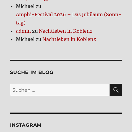
Michael
zu
Amphi-Festi­val 2026 – Das Jubi­lä­um (Sonn­
tag)
admin
zu
Nacht­le­ben in Koblenz
Michael
zu
Nacht­le­ben in Koblenz
SUCHE IM BLOG
SU
Suchen
nach:
INSTA­GRAM