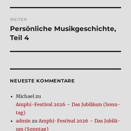
Beitrag:
WEITER
Per­sön­li­che Musik­ge­schich­te,
Nächster
Beitrag:
Teil 4
NEUE­STE KOM­MEN­TA­RE
Michael
zu
Amphi-Festi­val 2026 – Das Jubi­lä­um (Sonn­
tag)
admin
zu
Amphi-Festi­val 2026 – Das Jubi­lä­
um (Sonn­tag)