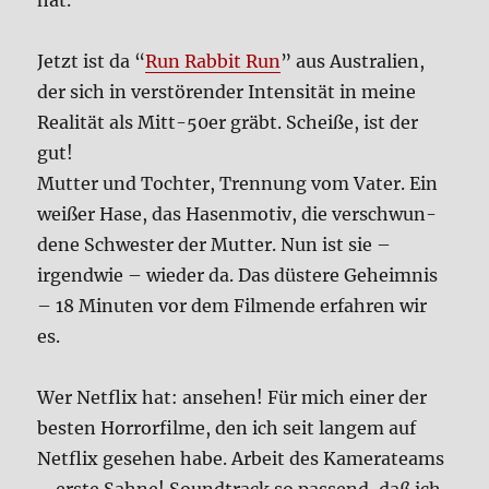
hat.
Jetzt ist da “
Run Rab­bit Run
” aus Austra­li­en,
der sich in ver­stö­ren­der Inten­si­tät in mei­ne
Rea­li­tät als Mitt-50er gräbt. Schei­ße, ist der
gut!
Mut­ter und Toch­ter, Tren­nung vom Vater. Ein
wei­ßer Hase, das Hasen­mo­tiv, die ver­schwun­
de­ne Schwe­ster der Mut­ter. Nun ist sie –
irgend­wie – wie­der da. Das düste­re Geheim­nis
– 18 Minu­ten vor dem Fil­men­de erfah­ren wir
es.
Wer Net­flix hat: anse­hen! Für mich einer der
besten Hor­ror­fil­me, den ich seit lan­gem auf
Net­flix gese­hen habe. Arbeit des Kame­ra­teams