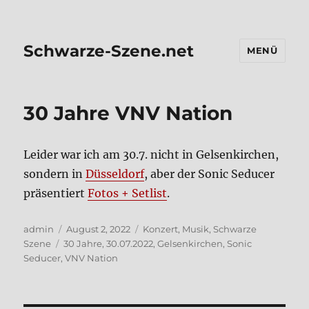
Schwarze-Szene.net
MENÜ
30 Jah­re VNV Nati­on
Lei­der war ich am 30.7. nicht in Gel­sen­kir­chen,
son­dern in
Düs­sel­dorf
, aber der Sonic Sedu­cer
prä­sen­tiert
Fotos + Set­list
.
Autor
Veröffentlicht
Kategorien
admin
August 2, 2022
Konzert
,
Musik
,
Schwarze
Schlagwörter
am
Szene
30 Jahre
,
30.07.2022
,
Gelsenkirchen
,
Sonic
Seducer
,
VNV Nation