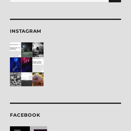
nach:
INSTA­GRAM
FACE­BOOK