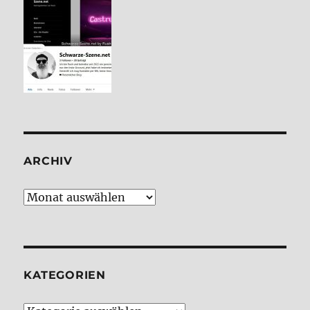
ARCHIV
Archiv
KATE­GO­RIEN