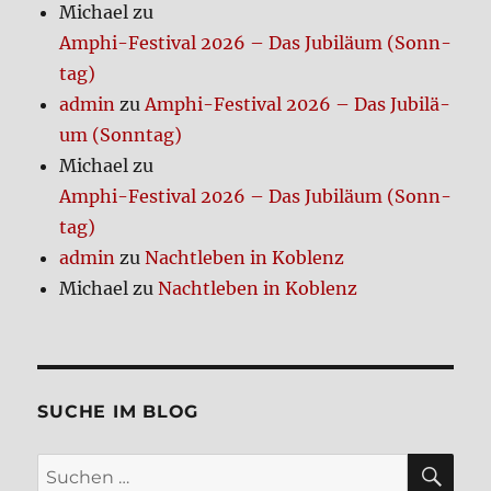
Michael
zu
Amphi-Festi­val 2026 – Das Jubi­lä­um (Sonn­
tag)
admin
zu
Amphi-Festi­val 2026 – Das Jubi­lä­
um (Sonn­tag)
Michael
zu
Amphi-Festi­val 2026 – Das Jubi­lä­um (Sonn­
tag)
admin
zu
Nacht­le­ben in Koblenz
Michael
zu
Nacht­le­ben in Koblenz
SUCHE IM BLOG
SU
Suchen