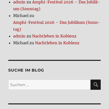
admin
zu
Amphi-Festi­val 2026 – Das Jubi­lä­
um (Sonn­tag)
Michael
zu
Amphi-Festi­val 2026 – Das Jubi­lä­um (Sonn­
tag)
admin
zu
Nacht­le­ben in Koblenz
Michael
zu
Nacht­le­ben in Koblenz
SUCHE IM BLOG
SU
Suchen
nach: