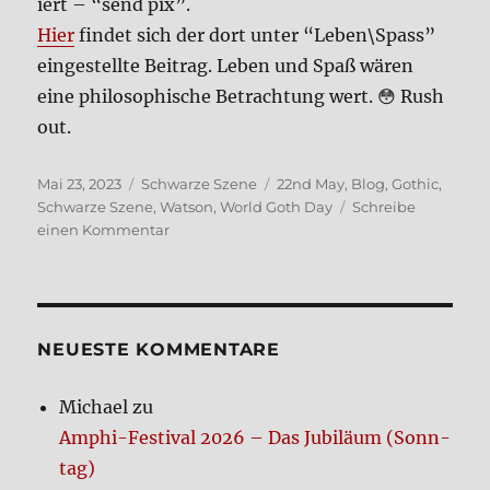
iert – “send pix”.
Hier
fin­det sich der dort unter “Leben\Spass”
ein­ge­stell­te Bei­trag. Leben und Spaß wären
eine phi­lo­so­phi­sche Betrach­tung wert. 😳 Rush
out.
Veröffentlicht
Kategorien
Schlagwörter
Mai 23, 2023
Schwarze Szene
22nd May
,
Blog
,
Gothic
,
am
Schwarze Szene
,
Watson
,
World Goth Day
Schreibe
zu
einen Kommentar
World
Goth
Day?
NEUE­STE KOM­MEN­TA­RE
Michael
zu
Amphi-Festi­val 2026 – Das Jubi­lä­um (Sonn­
tag)