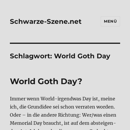
Schwarze-Szene.net
MENÜ
Schlagwort:
World Goth Day
World Goth Day?
Immer wenn World-irgend­was Day ist, mei­ne
ich, die Grund­idee sei schon ver­ra­ten wor­den.
Oder – in die ande­re Rich­tung: Wer/was einen
Memo­ri­al Day braucht, ist auf dem abstei­gen­