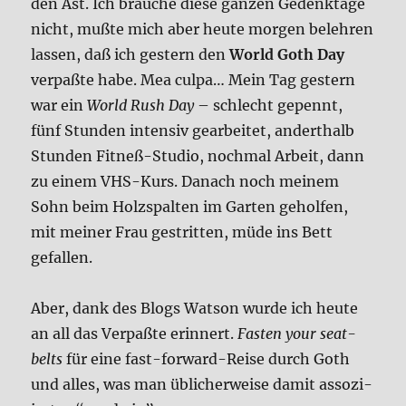
den Ast. Ich brau­che die­se gan­zen Gedenk­ta­ge
nicht, muß­te mich aber heu­te mor­gen beleh­ren
las­sen, daß ich gestern den
World Goth Day
ver­paß­te habe. Mea cul­pa… Mein Tag gestern
war ein
World Rush Day
– schlecht gepennt,
fünf Stun­den inten­siv gear­bei­tet, andert­halb
Stun­den Fit­neß-Stu­dio, noch­mal Arbeit, dann
zu einem VHS-Kurs. Danach noch mei­nem
Sohn beim Holz­spal­ten im Gar­ten gehol­fen,
mit mei­ner Frau gestrit­ten, müde ins Bett
gefal­len.
Aber, dank des Blogs Wat­son wur­de ich heu­te
an all das Ver­paß­te erin­nert.
Fasten your seat­
belts
für eine fast-for­ward-Rei­se durch Goth
und alles, was man übli­cher­wei­se damit asso­zi­