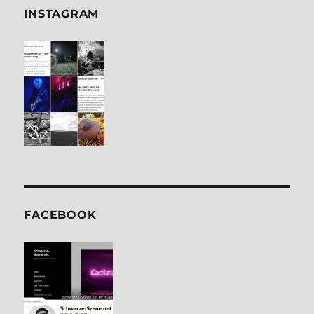
INSTA­GRAM
FACE­BOOK