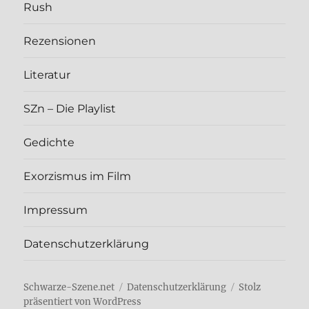
Rush
Rezen­sio­nen
Lite­ra­tur
SZn – Die Play­list
Gedich­te
Exor­zis­mus im Film
Impres­sum
Daten­schutz­er­klä­rung
Schwarze-Szene.net
Daten­schutz­er­klä­rung
Stolz
präsentiert von WordPress