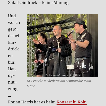
Zufallsein­druck – kei­ne Ahnung.
Und
wo ich
gera­
de bei
Ein­
drück
en
bin:
Han­
dy­
M. Benecke mode­rier­te am Sonn­tag die Main
nut­
Stage
zung
…
Ronan Har­ris hat es beim
Kon­zert in Köln