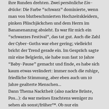
ihre Run­den dreh­ten. Zwei per­sön­li­che
Ein­
drücke
: Die Far­be “schwarz” domi­nier­te, wenn
man von blut­be­schmier­ten Hoch­zeits­klei­dern,
pin­ken Plüsch­jäck­chen und dem Herrn im
Bana­nen­an­zug absieht. Es war für mich ein
“schwar­zes Festi­val”, das tat gut. Auch die Zahl
der Cyber-Goths war eher gering; viel­leicht
bricht der Trend gera­de ein. Im Gespräch sag­te
mir eine Bel­gie­rin, sie habe nun fast 10 Jah­re
“Baby-Pau­se” gemacht und fin­de, es habe sich
kaum etwas ver­än­dert: immer noch die ruhi­ge,
fried­li­che Stim­mung, aber eben auch um 10
Jah­re geal­ter­te Men­schen…
Dann The­ma Nackt­heit (also nack­te Brü­ste,
Pos…): da war mei­nes Erach­tens weni­ger zu
sehen als sonst/früher™. Ob nur ein