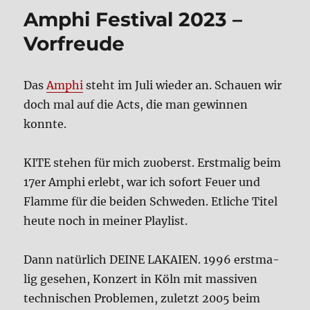
val
Amphi Festi­val 2023 –
2023
–
Vor­freu­de
der
Sonn­
tag
Das
Amphi
steht im Juli wie­der an. Schau­en wir
doch mal auf die Acts, die man gewin­nen
konn­te.
KITE ste­hen für mich zuoberst. Erst­ma­lig beim
17er Amphi erlebt, war ich sofort Feu­er und
Flam­me für die bei­den Schwe­den. Etli­che Titel
heu­te noch in mei­ner Play­list.
Dann natür­lich DEI­NE LAKAI­EN. 1996 erst­ma­
lig gese­hen, Kon­zert in Köln mit mas­si­ven
tech­ni­schen Pro­ble­men, zuletzt 2005 beim