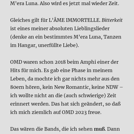
M’era Luna. Also wird es jetzt mal wie­der Zeit.
Glei­ches gilt für L’Â­ME IMMOR­TEL­LE.
Bit­ter­keit
ist eines mei­ner abso­lu­ten Lieb­lings­lie­der
(den­ke an ein bestimm­tes M’era Luna, Tan­zen
im Han­gar, uner­füll­te Lie­be).
OMD waren schon 2018 beim Amphi einer der
Hits für mich. Es gab eine Pha­se in mei­nem
Leben, da moch­te ich gar nichts mehr aus den
80ern hören, kein New Roman­tic, kei­ne NDW –
ich woll­te nicht an die (auch schwie­ri­ge) Zeit
erin­nert wer­den. Das hat sich geän­dert, so daß
ich mich ziem­lich auf OMD 2023 freue.
Das wären die Bands, die ich sehen
muß
. Dann