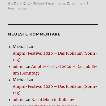
the Dark
,
Qntal
,
Solitary Experiments
,
Zeraphine
1
zu
Kommentar
Amphi
Festi­
val
2023
–
NEUE­STE KOM­MEN­TA­RE
Vor­
freu­
Michael
zu
de
Amphi-Festi­val 2026 – Das Jubi­lä­um (Sonn­
tag)
admin
zu
Amphi-Festi­val 2026 – Das Jubi­lä­
um (Sonn­tag)
Michael
zu
Amphi-Festi­val 2026 – Das Jubi­lä­um (Sonn­
tag)
admin
zu
Nacht­le­ben in Koblenz