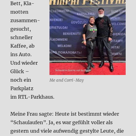
Bett, Kla­
mot­ten
zusam­men­
ge­sucht,
schnel­ler
Kaf­fee, ab
ins Auto.
Und wie­der
Glück –
noch ein
Me and Cor­ri-May
Park­platz
im RTL-Park­haus.
Mei­ne Frau sag­te: Heu­te ist bestimmt wie­der
“Schau­lau­fen”. Ja, es war gefühlt vol­ler als
gestern und vie­le auf­wen­dig gestyl­te Leu­te, die