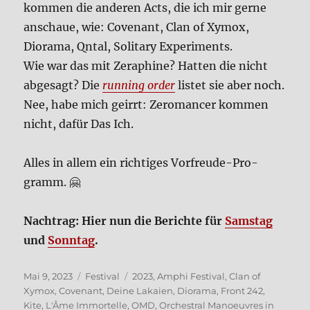
kom­men die ande­ren Acts, die ich mir ger­ne
anschaue, wie: Covenant, Clan of Xym­ox,
Diora­ma, Qntal, Soli­ta­ry Expe­ri­ments.
Wie war das mit Zera­phi­ne? Hat­ten die nicht
abge­sagt? Die
run­ning order
listet sie aber noch.
Nee, habe mich geirrt: Zero­man­cer kom­men
nicht, dafür Das Ich.
Alles in allem ein rich­ti­ges Vor­freu­de-Pro­
gramm. 🤗
Nach­trag: Hier nun die Berich­te für
Sams­tag
und
Sonn­tag
.
Veröffentlicht
Kategorien
Schlagwörter
Mai 9, 2023
Festival
2023
,
Amphi Festival
,
Clan of
am
Xymox
,
Covenant
,
Deine Lakaien
,
Diorama
,
Front 242
,
Kite
,
L'Âme Immortelle
,
OMD
,
Orchestral Manoeuvres in