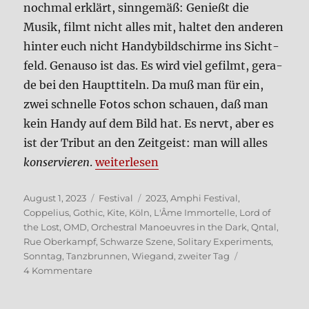
noch­mal erklärt, sinn­ge­mäß: Genießt die
Musik, filmt nicht alles mit, hal­tet den ande­ren
hin­ter euch nicht Han­dy­bild­schir­me ins Sicht­
feld. Genau­so ist das. Es wird viel gefilmt, gera­
de bei den Haupt­ti­teln. Da muß man für ein,
zwei schnel­le Fotos schon schau­en, daß man
kein Han­dy auf dem Bild hat. Es nervt, aber es
ist der Tri­but an den Zeit­geist: man will alles
„Amphi-Festi­­val 2023 – der Sonn­tag“
kon­ser­vie­ren
.
wei­ter­le­sen
Veröffentlicht
Kategorien
Schlagwörter
August 1, 2023
Festival
2023
,
Amphi Festival
,
am
Coppelius
,
Gothic
,
Kite
,
Köln
,
L'Âme Immortelle
,
Lord of
the Lost
,
OMD
,
Orchestral Manoeuvres in the Dark
,
Qntal
,
Rue Oberkampf
,
Schwarze Szene
,
Solitary Experiments
,
Sonntag
,
Tanzbrunnen
,
Wiegand
,
zweiter Tag
zu
4 Kommentare
Amphi-
Festi­