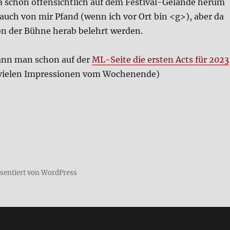
a schon offen­sicht­lich auf dem Festi­val-Gelän­de her­um
uch von mir Pfand (wenn ich vor Ort bin <g>), aber da
n der Büh­ne her­ab belehrt wer­den.
kann man schon auf der
ML-Sei­te die ersten Acts für 2023
e­len Impres­sio­nen vom Wochen­en­de)
äsentiert von WordPress