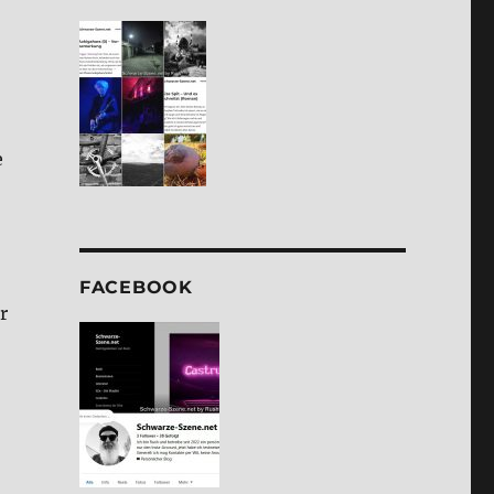
e
FACE­BOOK
r