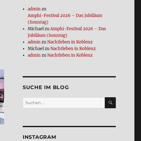
admin
zu
Amphi-Festi­val 2026 – Das Jubi­lä­um
(Sonn­tag)
Michael
zu
Amphi-Festi­val 2026 – Das
Jubi­lä­um (Sonn­tag)
admin
zu
Nacht­le­ben in Koblenz
Michael
zu
Nacht­le­ben in Koblenz
admin
zu
Nacht­le­ben in Koblenz
SUCHE IM BLOG
SUCHEN
Suchen
nach:
INSTA­GRAM