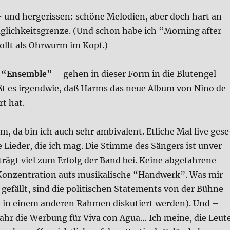
und her­ge­ris­sen: schö­ne Melo­dien, aber doch hart an
­lich­keits­gren­ze. (Und schon habe ich “Mor­ning after
llt als Ohr­wurm im Kopf.)
t “Ensem­ble”
– gehen in die­ser Form in die Blut­engel-
ßt es irgend­wie, daß Harms das neue Album von Nino de
rt hat.
, da bin ich auch sehr ambi­va­lent. Etli­che Mal live ges
le Lie­der, die ich mag. Die Stim­me des Sän­gers ist unver­
trägt viel zum Erfolg der Band bei. Kei­ne abge­fah­re­ne
n­zen­tra­ti­on aufs musi­ka­li­sche “Hand­werk”. Was mir
t gefällt, sind die poli­ti­schen State­ments von der Büh­ne
te in einem ande­ren Rah­men dis­ku­tiert wer­den). Und –
Jahr die Wer­bung für Viva con Agua… Ich mei­ne, die Leu­t