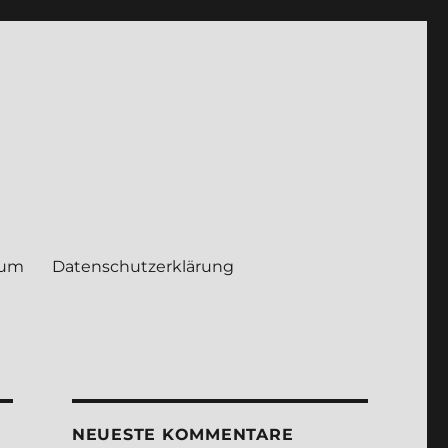
sum
Daten­schutz­er­klä­rung
NEUE­STE KOM­MEN­TA­RE