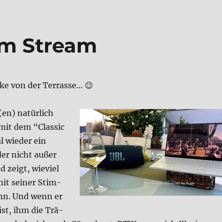
im Stream
ke von der Ter­ras­se… 😉
en) natür­lich
 mit dem “Clas­sic
l wie­der ein
der nicht außer
zeigt, wie­viel
mit sei­ner Stim­
nn. Und wenn er
st, ihm die Trä­