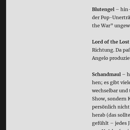
Blut­engel
– hin- 
der Pop-Uner­träg
the War” unge­wo
Lord of the Los
Rich­tung. Da pa
Ange­lo pro­du­zie
Schand­maul
– hm
hen; es gibt vie­
wech­sel­bar und 
Show, son­dern Ko
per­sön­lich nich
her­ab (das soll­
gefühlt – jedes 