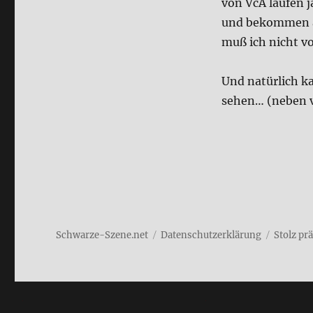
von VcA lau­fen j
und bekom­men a
muß ich nicht vo
Und natür­lich 
sehen… (neben vi
Schwarze-Szene.net
Daten­schutz­er­klä­rung
Stolz pr
Cookie Consent Banner von Real Cookie Banner