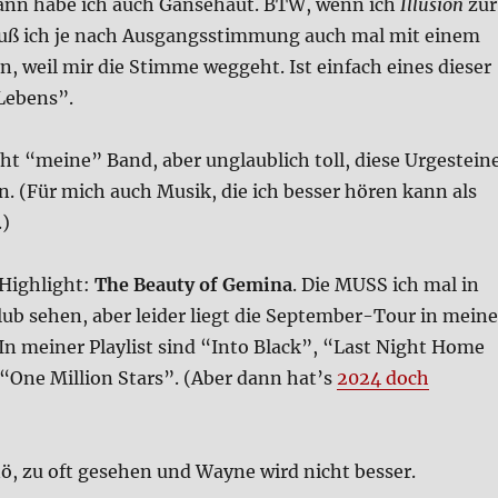
nn habe ich auch Gän­se­haut. BTW, wenn ich
Illu­si­on
zur
 muß ich je nach Aus­gangs­stim­mung auch mal mit einem
en, weil mir die Stim­me weg­geht. Ist ein­fach eines die­ser
 Lebens”.
t “mei­ne” Band, aber unglaub­lich toll, die­se Urge­stei­n
en. (Für mich auch Musik, die ich bes­ser hören kann als
.)
igh­light:
The Beau­ty of Gemi­na
. Die MUSS ich mal in
ub sehen, aber lei­der liegt die Sep­tem­ber-Tour in mei­ne
In mei­ner Play­list sind “Into Black”, “Last Night Home
 “One Mil­li­on Stars”. (Aber dann hat’s
2024 doch
ö, zu oft gese­hen und Way­ne wird nicht bes­ser.