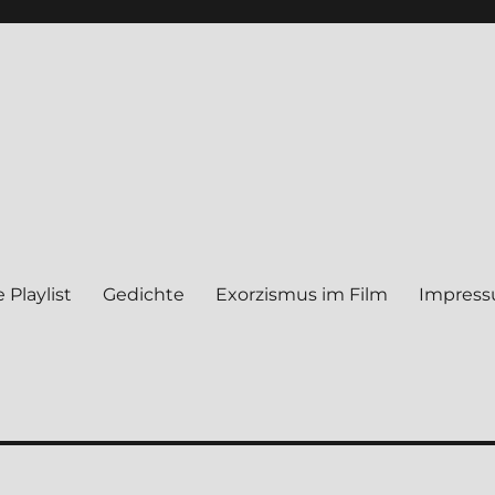
 Play­list
Gedich­te
Exor­zis­mus im Film
Impres­