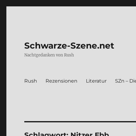
Schwarze-Szene.net
Nachtgedanken von Rush
Rush
Rezen­sio­nen
Lite­ra­tur
SZn – Die
Schlagwort:
Nitzer Ebb