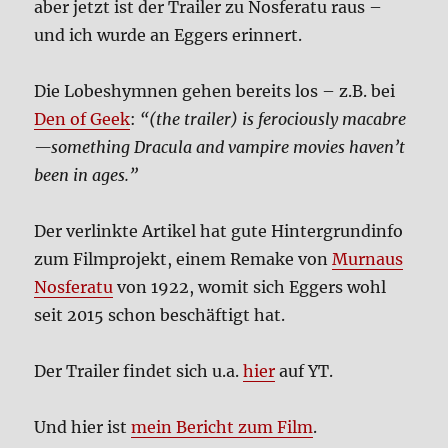
aber jetzt ist der Trai­ler zu Nos­fe­ra­tu raus –
und ich wur­de an Eggers erin­nert.
Die Lobes­hym­nen gehen bereits los – z.B. bei
Den of Geek
:
“(the trai­ler) is fero­cious­ly macabre
—something Dra­cu­la and vam­pi­re movies haven’t
been in ages.”
Der ver­link­te Arti­kel hat gute Hin­ter­grund­in­fo
zum Film­pro­jekt, einem Remake von
Murnaus
Nos­fe­ra­tu
von 1922, womit sich Eggers wohl
seit 2015 schon beschäf­tigt hat.
Der Trai­ler fin­det sich u.a.
hier
auf YT.
Und hier ist
mein Bericht zum Film
.