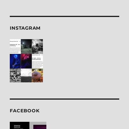
INSTA­GRAM
FACE­BOOK