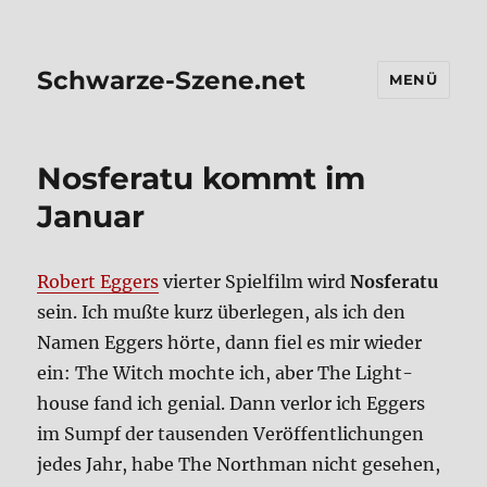
Schwarze-Szene.net
MENÜ
Nos­fe­ra­tu kommt im
Janu­ar
Robert Eggers
vier­ter Spiel­film wird
Nos­fe­ra­tu
sein. Ich muß­te kurz über­le­gen, als ich den
Namen Eggers hör­te, dann fiel es mir wie­der
ein: The Witch moch­te ich, aber The Light­
house fand ich geni­al. Dann ver­lor ich Eggers
im Sumpf der tau­sen­den Ver­öf­fent­li­chun­gen
jedes Jahr, habe The North­man nicht gese­hen,