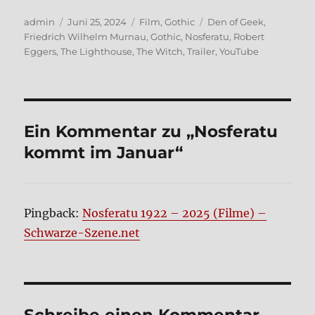
Autor
Veröffentlicht
Kategorien
Schlagwörter
admin
Juni 25, 2024
Film
,
Gothic
Den of Geek
,
am
Friedrich Wilhelm Murnau
,
Gothic
,
Nosferatu
,
Robert
Eggers
,
The Lighthouse
,
The Witch
,
Trailer
,
YouTube
Ein Kommentar zu „Nos­fe­ra­tu
kommt im Janu­ar“
Pingback:
Nosferatu 1922 – 2025 (Filme) –
Schwarze-Szene.net