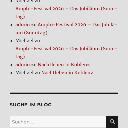
Michael
zu
Amphi-Festi­val 2026 – Das Jubi­lä­um (Sonn­
tag)
admin
zu
Amphi-Festi­val 2026 – Das Jubi­lä­
um (Sonn­tag)
Michael
zu
Amphi-Festi­val 2026 – Das Jubi­lä­um (Sonn­
tag)
admin
zu
Nacht­le­ben in Koblenz
Michael
zu
Nacht­le­ben in Koblenz
SUCHE IM BLOG
SU
Suchen
nach: