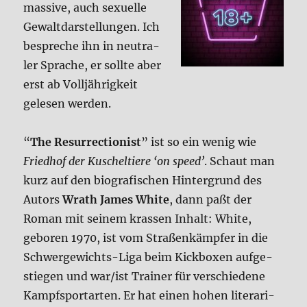
mas­si­ve, auch sexu­el­le
Gewalt­dar­stel­lun­gen. Ich
bespre­che ihn in neu­tra­
ler Spra­che, er soll­te aber
erst ab Voll­jäh­rig­keit
gele­sen wer­den.
“
The Resur­rec­tion­ist
” ist so ein wenig wie
Fried­hof der Kuschel­tie­re ‘on speed’
. Schaut man
kurz auf den bio­gra­fi­schen Hin­ter­grund des
Autors
Wrath James White
, dann paßt der
Roman mit sei­nem kras­sen Inhalt: White,
gebo­ren 1970, ist vom Stra­ßen­kämp­fer in die
Schwer­ge­wichts-Liga beim Kick­bo­xen auf­ge­
stie­gen und war/ist Trai­ner für ver­schie­de­ne
Kampf­sport­ar­ten. Er hat einen hohen lite­ra­ri­