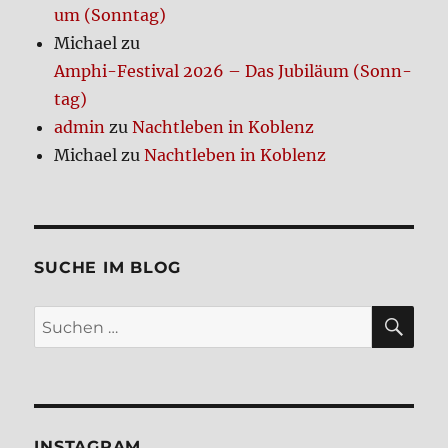
um (Sonn­tag)
Michael
zu
Amphi-Festi­val 2026 – Das Jubi­lä­um (Sonn­
tag)
admin
zu
Nacht­le­ben in Koblenz
Michael
zu
Nacht­le­ben in Koblenz
SUCHE IM BLOG
SU
Suchen
nach:
INSTA­GRAM