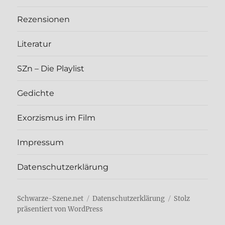
Rezen­sio­nen
Lite­ra­tur
SZn – Die Play­list
Gedich­te
Exor­zis­mus im Film
Impres­sum
Daten­schutz­er­klä­rung
Schwarze-Szene.net
Daten­schutz­er­klä­rung
Stolz
präsentiert von WordPress