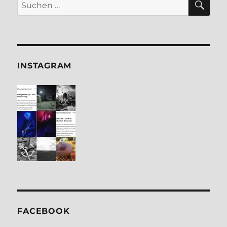
Suchen
nach:
INSTA­GRAM
FACE­BOOK