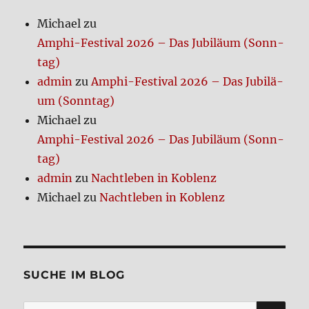
Kom­
Michael
zu
men­
Amphi-Festi­val 2026 – Das Jubi­lä­um (Sonn­
tar
tag)
admin
zu
Amphi-Festi­val 2026 – Das Jubi­lä­
um (Sonn­tag)
Michael
zu
Amphi-Festi­val 2026 – Das Jubi­lä­um (Sonn­
tag)
admin
zu
Nacht­le­ben in Koblenz
Michael
zu
Nacht­le­ben in Koblenz
SUCHE IM BLOG
SU