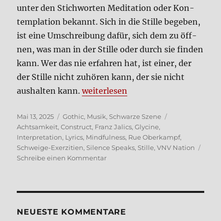
unter den Stich­wor­ten Medi­ta­ti­on oder Kon­
tem­pla­ti­on bekannt. Sich in die Stil­le bege­ben,
ist eine Umschrei­bung dafür, sich dem zu öff­
nen, was man in der Stil­le oder durch sie fin­den
kann. Wer das nie erfah­ren hat, ist einer, der
der Stil­le nicht zuhö­ren kann, der sie nicht
„Silence Speaks (VNV Nati­on) – K
aus­hal­ten kann.
wei­ter­le­sen
Veröffentlicht
Kategorien
Schlagwörter
Mai 13, 2025
Gothic
,
Musik
,
Schwarze Szene
am
Achtsamkeit
,
Construct
,
Franz Jalics
,
Glycine
,
Interpretation
,
Lyrics
,
Mindfulness
,
Rue Oberkampf
,
Schweige-Exerzitien
,
Silence Speaks
,
Stille
,
VNV Nation
zu
Schreibe einen Kommentar
Silence
Speaks
(VNV
Nati­
on)
NEUE­STE KOM­MEN­TA­RE
–