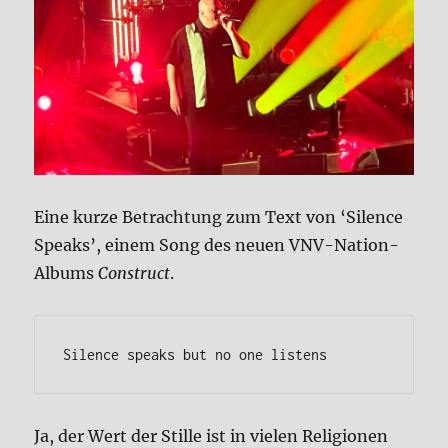
Eine kur­ze Betrach­tung zum Text von ‘Silence
Speaks’, einem Song des neu­en VNV-Nati­on-
Albums
Cons­truct
.
Silence speaks but no one listens
Ja, der Wert der Stil­le ist in vie­len Reli­gio­nen