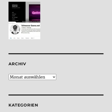
ARCHIV
Archiv
KATE­GO­RIEN