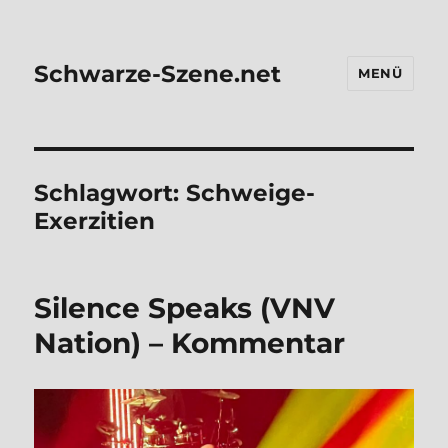
Schwarze-Szene.net
MENÜ
Schlagwort:
Schweige-
Exerzitien
Silence Speaks (VNV
Nati­on) – Kom­men­tar