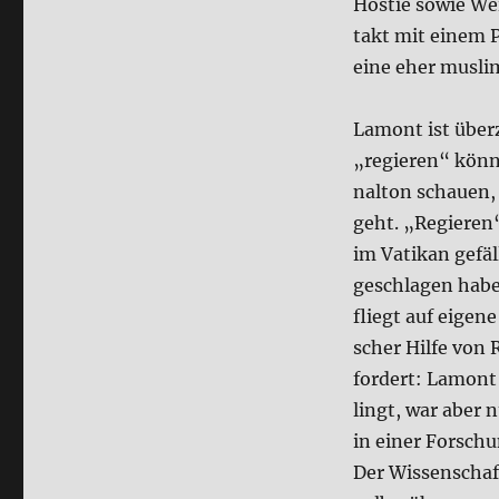
Hostie sowie Wei
takt mit einem Pi
eine eher mus­li­
Lamont ist über­z
„regie­ren“ kön­n
nal­ton schau­en, 
geht. „Regie­ren“
im Vati­kan gefäl
ge­schla­gen hab
fliegt auf eige­ne
scher Hil­fe von
for­dert: Lamont
lingt, war aber n
in einer For­schu
Der Wis­sen­schaf