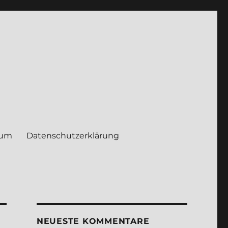
sum
Daten­schutz­er­klä­rung
NEUE­STE KOM­MEN­TA­RE