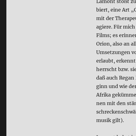
Lamont stößt zum
biert, eine Art 
mit der The­ra­peu
agie­re. Für mich
Films; es erin­ne
Ori­on, also an al
Umset­zun­gen von
erlaubt, erkenn
herrscht bzw. sie
daß auch Regan He
ginn und wie der
Afri­ka geküm­mer
nen mit den stän
schrecken­schwär
mu­sik gilt).