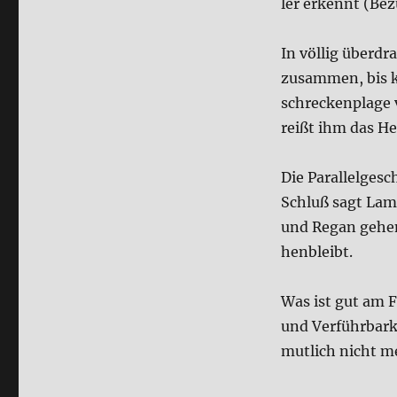
ler erkennt (Bez
In völ­lig über­dr
zusam­men, bis k
schrecken­pla­g
reißt ihm das Her
Die Par­al­lel­ge­
Schluß sagt Lamo
und Regan gehen
hen­bleibt.
Was ist gut am Fil
und Ver­führ­bar
mut­lich nicht m