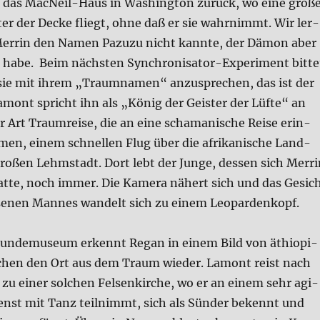
 das MacNeil-Haus in Washing­ton zurück, wo eine gro­ß
er der Decke fliegt, ohne daß er sie wahr­nimmt. Wir ler­
Mer­rin den Namen Pazu­zu nicht kann­te, der Dämon aber
 habe. Beim näch­sten Syn­chro­ni­sa­tor-Expe­ri­ment bit­te
e mit ihrem „Traum­na­men“ anzu­spre­chen, das ist der
mont spricht ihn als „König der Gei­ster der Lüf­te“ an
 Art Traum­rei­se, die an eine scha­ma­ni­sche Rei­se erin­
men, einem schnel­len Flug über die afri­ka­ni­sche Land­
ro­ßen Lehm­stadt. Dort lebt der Jun­ge, des­sen sich Mer­r
­te, noch immer. Die Kame­ra nähert sich und das Gesic
e­nen Man­nes wan­delt sich zu einem Leo­par­den­kopf.
un­de­mu­se­um erkennt Regan in einem Bild von äthio­pi­
r­chen den Ort aus dem Traum wie­der. Lamont reist nach
 zu einer sol­chen Fel­sen­kir­che, wo er an einem sehr agi­
dienst mit Tanz teil­nimmt, sich als Sün­der bekennt und