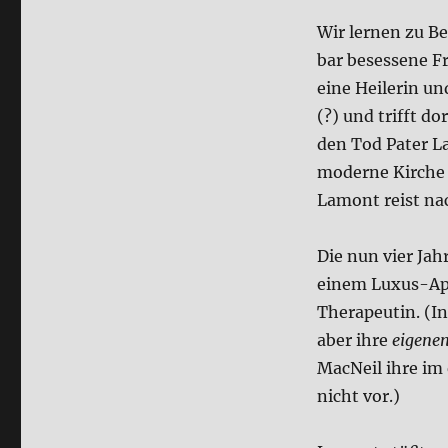
Ket­
Wir ler­nen zu B
zer
(Film)
bar beses­se­ne F
eine Hei­le­rin u
(?) und trifft dor
den Tod Pater La
moder­ne Kir­che
Lamont reist na
Die nun vier Jah
einem Luxus-Appa
The­ra­peu­tin. (I
aber ihre
eige­ne
MacNeil ihre im 
nicht vor.)