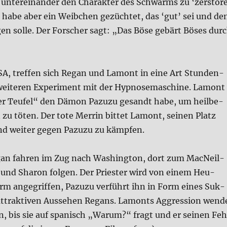
n unter­ein­an­der den Cha­rak­ter des Schwarms zu ‘zer­stö­r
r habe aber ein Weib­chen gezüch­tet, das ‘gut’ sei und de
en sol­le. Der For­scher sagt: „Das Böse gebärt Böses dur
SA, tref­fen sich Regan und Lamont in eine Art Stun­den­
ei­te­ren Expe­ri­ment mit der Hyp­no­se­ma­schi­ne. Lamont
r Teu­fel“ den Dämon Pazu­zu gesandt habe, um heil­be­
zu töten. Der tote Mer­rin bit­tet Lamont, sei­nen Platz
nd wei­ter gegen Pazu­zu zu kämp­fen.
n fah­ren im Zug nach Washing­ton, dort zum MacNeil-
n und Sharon fol­gen. Der Prie­ster wird von einem Heu­
m ange­grif­fen, Pazu­zu ver­führt ihn in Form eines Suk­
ttrak­ti­ven Aus­se­hen Regans. Lamonts Aggres­si­on wen­d
, bis sie auf spa­nisch „War­um?“ fragt und er sei­nen Fe