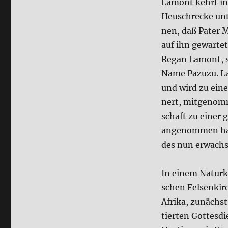
Lamont kehrt in
Heu­schrecke unt
nen, daß Pater 
auf ihn gewar­tet
Regan Lamont, si
Name Pazu­zu. La
und wird zu einer
nert, mit­ge­nom­
schaft zu einer g
ange­nom­men hat
des nun erwach­s
In einem Natur­k
schen Fel­sen­ki
Afri­ka, zunächst
tier­ten Got­tes­