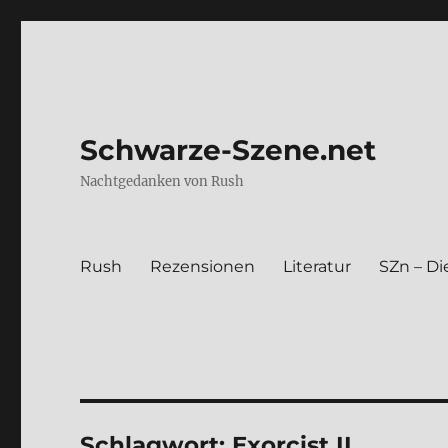
Schwarze-Szene.net
Nachtgedanken von Rush
Rush
Rezen­sio­nen
Lite­ra­tur
SZn – Die
Schlagwort:
Exorcist II