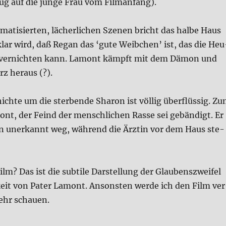
ug auf die jun­ge Frau vom Film­an­fang).
a­ma­ti­sier­ten, lächer­li­chen Sze­nen bricht das hal­be Haus
lar wird, daß Regan das ‘gute Weib­chen’ ist, das die Heu
e ver­nich­ten kann. Lamont kämpft mit dem Dämon und
z her­aus (?).
schich­te um die ster­ben­de Sharon ist völ­lig über­flüs­sig. Z
nt, der Feind der mensch­li­chen Ras­se sei gebän­digt. Er
 uner­kannt weg, wäh­rend die Ärz­tin vor dem Haus ste­
m? Das ist die sub­ti­le Dar­stel­lung der Glau­bens­zwei­fel
­keit von Pater Lamont. Anson­sten wer­de ich den Film ve
ehr schau­en.