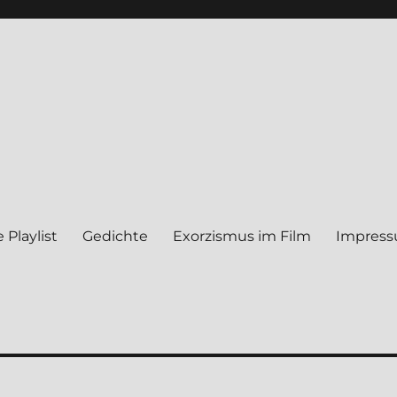
 Play­list
Gedich­te
Exor­zis­mus im Film
Impres­