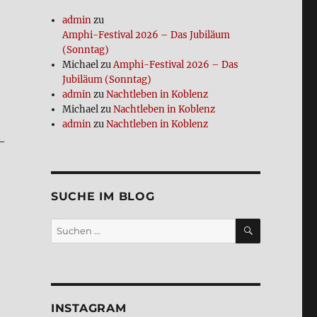
admin
zu
Amphi-Festi­val 2026 – Das Jubi­lä­um
(Sonn­tag)
Michael
zu
Amphi-Festi­val 2026 – Das
Jubi­lä­um (Sonn­tag)
admin
zu
Nacht­le­ben in Koblenz
Michael
zu
Nacht­le­ben in Koblenz
admin
zu
Nacht­le­ben in Koblenz
e­
SUCHE IM BLOG
SUCHEN
Suchen
nach:
INSTA­GRAM