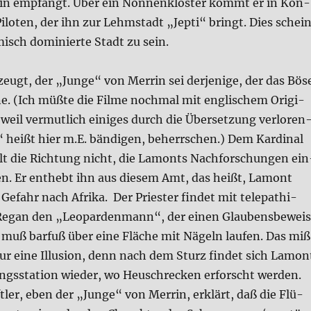
n emp­fängt. Über ein Non­nen­klo­ster kommt er in Kon­
lo­ten, der ihn zur Lehm­stadt „Jep­ti“ bringt. Dies schei
misch domi­nier­te Stadt zu sein.
eugt, der „Jun­ge“ von Mer­rin sei der­je­ni­ge, der das Bös
e. (Ich müß­te die Fil­me noch­mal mit eng­li­schem Ori­gi­
weil ver­mut­lich eini­ges durch die Über­set­zung ver­lo­ren
 heißt hier m.E. bän­di­gen, beherr­schen.) Dem Kar­di­nal
lt die Rich­tung nicht, die Lamonts Nach­for­schun­gen ein
en. Er ent­hebt ihn aus die­sem Amt, das heißt, Lamont
 Gefahr nach Afri­ka. Der Prie­ster fin­det mit tele­pa­thi­
 Regan den „Leo­par­den­mann“, der einen Glau­bens­be­weis
 muß bar­fuß über eine Flä­che mit Nägeln lau­fen. Das mi
ur eine Illu­si­on, denn nach dem Sturz fin­det sich Lamon
ngs­sta­ti­on wie­der, wo Heu­schrecken erforscht wer­den.
t­ler, eben der „Jun­ge“ von Mer­rin, erklärt, daß die Flü­