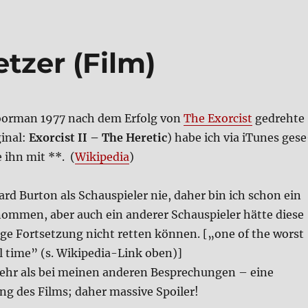
et­zer (Film)
or­man 1977 nach dem Erfolg von
The Exor­cist
gedreh­te
gi­nal:
Exor­cist II – The Here­tic
) habe ich via iTu­nes ges
 ihn mit **. (
Wiki­pe­dia
)
rd Bur­ton als Schau­spie­ler nie, daher bin ich schon ein
nom­men, aber auch ein ande­rer Schau­spie­ler hät­te die­se
i­ge Fort­set­zung nicht ret­ten kön­nen. [„one of the worst
l time” (s. Wiki­pe­dia-Link oben)]
ehr als bei mei­nen ande­ren Bespre­chun­gen – eine
g des Films; daher mas­si­ve Spoi­ler!