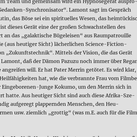
 Team und gemein­sam wird ein Hyp­no­se­ge­rät aus­pro
„Gedan­ken-Syn­chro­ni­sa­tor“. Lamont sagt im Gespräch
­tin, das Böse sei ein spi­ri­tu­el­les Wesen, das heim­tückis
 ist die­ses Gerät eine der gro­ßen Schwach­stel­len des
rt an das „galak­ti­sche Bügel­eisen“ aus Raum­pa­trouil­le
le (aus heu­ti­ger Sicht) lächer­li­chen Sci­ence-Fic­tion-
 „Zukunfts­tech­nik“. Mit­tels der Visi­on, die das Gerät
t Lamont, daß der Dämon Pazu­zu noch immer über Rega
 angrei­fen will. Er hat Pater Mer­rin getö­tet. Es wird klar,
il­fä­hig­kei­ten hat, wie die ver­brann­te Frau vom Film­b
 Ein­ge­bo­re­nen-Jun­ge Koku­mo, um den Mer­rin sich in
t hat­te. Aus heu­ti­ger Sicht sind auch die­se Afri­ka-Sze­
­dig auf­ge­regt plap­pern­den Men­schen, den Heu­
­men usw. ziem­lich „grot­tig“ (was m.E. auch für die Fil