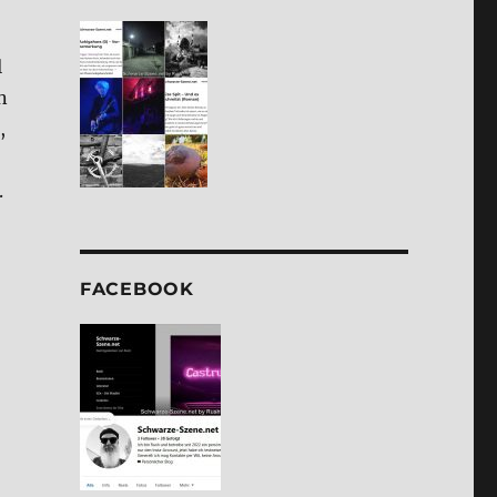
­
l
n
,
.
FACE­BOOK