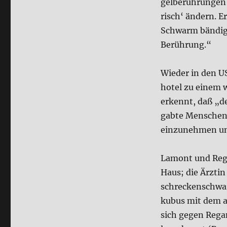
gel­be­rüh­run­ge
risch‘ ändern. E
Schwarm bän­di­g
Berüh­rung.“
Wie­der in den U
ho­tel zu einem w
erkennt, daß „de
gab­te Men­schen 
ein­zu­neh­men u
Lamont und Rega
Haus; die Ärz­ti
schrecken­schwar
ku­bus mit dem a
sich gegen Regan