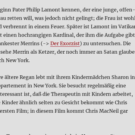
eginn Pater Phil­ip Lamont ken­nen, der eine jun­ge, offen
rau ret­ten will, was jedoch nicht gelingt; die Frau ist woh
nd ver­brennt in einem Feu­er. Spä­ter ist Lamont im Vati­ka
t einen hoch­ran­gi­gen Kar­di­nal, der ihm die Auf­ga­be gibt
n­ke­ster Merrins (->
Der Exor­zist
) zu unter­su­chen. Die
 sehe Mer­rin als Ket­zer, der noch immer an Satan glau­be
ch New York.
­re älte­re Regan lebt mit ihrem Kin­der­mäd­chen Sharon in
r­te­ment in New York. Sie besucht regel­mä­ßig eine
nter­es­sant ist, daß die The­ra­peu­tin mit Kin­dern arbei­tet,
n
Kin­der ähn­lich sel­ten zu Gesicht bekommt wie Chris
ersten Film; in die­sem Film kommt Chris MacNeil gar