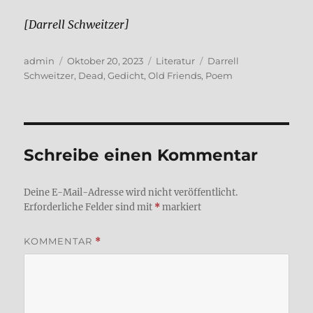
[Dar­rell Schweit­zer]
Autor
Veröffentlicht
Kategorien
Schlagwörter
admin
Oktober 20, 2023
Literatur
Darrell
am
Schweitzer
,
Dead
,
Gedicht
,
Old Friends
,
Poem
Schreibe einen Kommentar
Deine E-Mail-Adresse wird nicht veröffentlicht.
Erforderliche Felder sind mit
*
markiert
KOMMENTAR
*