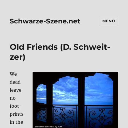
Schwarze-Szene.net
MENÜ
Old Fri­ends (D. Schweit­
zer)
We
dead
lea­ve
no
foot­
prints
in the