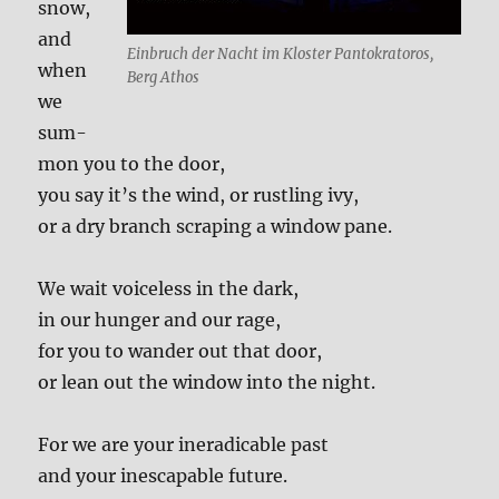
snow,
and
Ein­bruch der Nacht im Klo­ster Pan­to­kra­to­ros,
when
Berg Athos
we
sum­
mon you to the door,
you say it’s the wind, or rust­ling ivy,
or a dry branch scra­ping a win­dow pane.
We wait voice­l­ess in the dark,
in our hun­ger and our rage,
for you to wan­der out that door,
or lean out the win­dow into the night.
For we are your ine­ra­di­ca­ble past
and your ine­s­ca­pa­ble future.