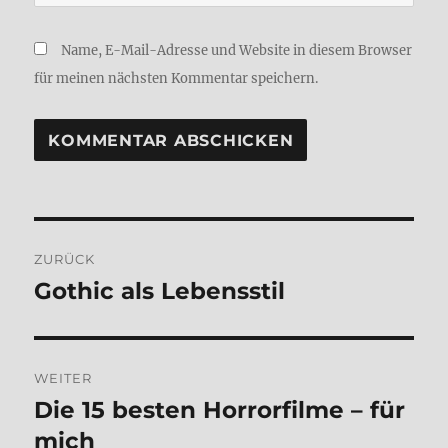
Name, E-Mail-Adresse und Website in diesem Browser
für meinen nächsten Kommentar speichern.
Beitragsnavigation
ZURÜCK
Gothic als Lebens­stil
Vorheriger
Beitrag:
WEITER
Die 15 besten Hor­ror­fil­me – für
Nächster
Beitrag:
mich