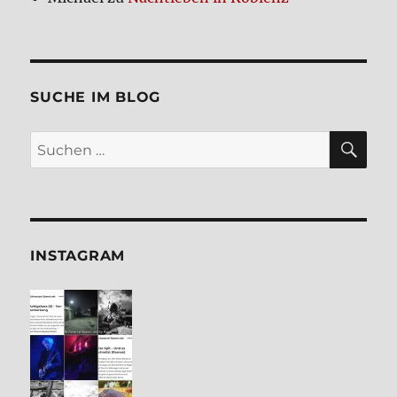
SUCHE IM BLOG
SU
Suchen
nach:
INSTA­GRAM