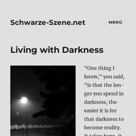
Schwarze-Szene.net
MENÜ
Living with Dark­ness
“One thing I
know,” you said,
“is that the lon­
ger you spend in
dark­ness, the
easier it is for
that dark­ness to
beco­me rea­li­ty.