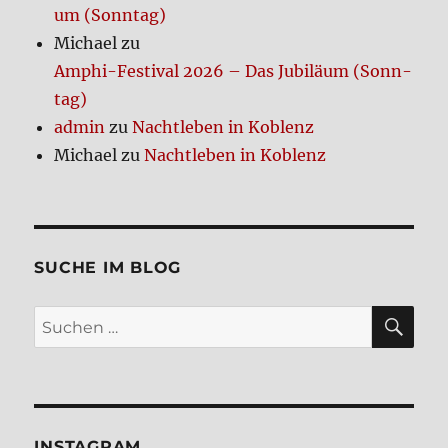
um (Sonn­tag)
Michael
zu
Amphi-Festi­val 2026 – Das Jubi­lä­um (Sonn­
tag)
admin
zu
Nacht­le­ben in Koblenz
Michael
zu
Nacht­le­ben in Koblenz
SUCHE IM BLOG
SU
Suchen
nach:
INSTA­GRAM