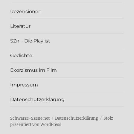
Rezen­sio­nen
Lite­ra­tur
SZn – Die Play­list
Gedich­te
Exor­zis­mus im Film
Impres­sum
Daten­schutz­er­klä­rung
Schwarze-Szene.net
Daten­schutz­er­klä­rung
Stolz
präsentiert von WordPress