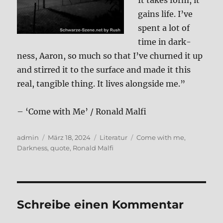
It takes form, it
gains life. I’ve
spent a lot of
time in dark­
ness, Aaron, so much so that I’ve chur­ned it up
and stir­red it to the sur­face and made it this
real, tan­gi­ble thing. It lives along­side me.”
– ‘Come with Me’ / Ronald Mal­fi
Autor
Veröffentlicht
Kategorien
Schlagwörter
admin
März 18, 2024
Literatur
Come with me
,
am
Darkness
,
quote
,
Ronald Malfi
Schreibe einen Kommentar