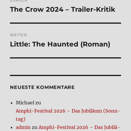
ZURÜCK
The Crow 2024 – Trai­ler-Kri­tik
Vorheriger
Beitrag:
WEITER
Litt­le: The Haun­ted (Roman)
Nächster
Beitrag:
NEUE­STE KOM­MEN­TA­RE
Michael
zu
Amphi-Festi­val 2026 – Das Jubi­lä­um (Sonn­
tag)
admin
zu
Amphi-Festi­val 2026 – Das Jubi­lä­