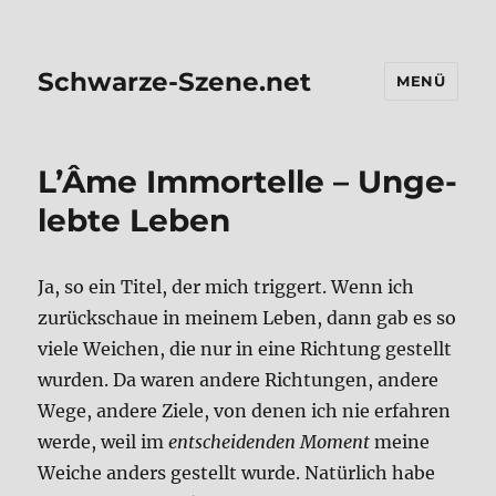
Schwarze-Szene.net
MENÜ
L’Â­me Immor­tel­le – Unge­
leb­te Leben
Ja, so ein Titel, der mich trig­gert. Wenn ich
zurück­schaue in mei­nem Leben, dann gab es so
vie­le Wei­chen, die nur in eine Rich­tung gestellt
wur­den. Da waren ande­re Rich­tun­gen, ande­re
Wege, ande­re Zie­le, von denen ich nie erfah­ren
wer­de, weil im
ent­schei­den­den Moment
mei­ne
Wei­che anders gestellt wur­de. Natür­lich habe