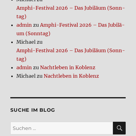
Amphi-Festi­val 2026 – Das Jubi­lä­um (Sonn­
tag)
admin
zu
Amphi-Festi­val 2026 – Das Jubi­lä­
um (Sonn­tag)
Michael
zu
Amphi-Festi­val 2026 – Das Jubi­lä­um (Sonn­
tag)
admin
zu
Nacht­le­ben in Koblenz
Michael
zu
Nacht­le­ben in Koblenz
SUCHE IM BLOG
SU
Suchen
nach: