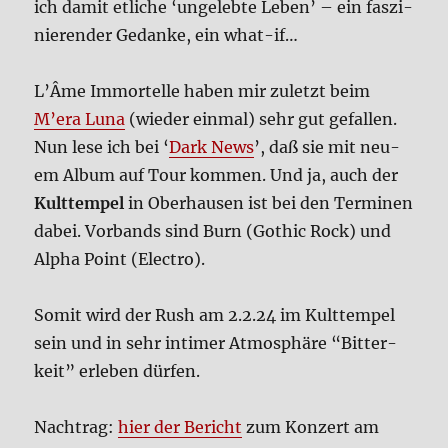
ich damit etli­che ‘unge­leb­te Leben’ – ein fas­zi­
nie­ren­der Gedan­ke, ein what-if…
L’Â­me Immor­tel­le haben mir zuletzt beim
M’era Luna
(wie­der ein­mal) sehr gut gefal­len.
Nun lese ich bei ‘
Dark News
’, daß sie mit neu­
em Album auf Tour kom­men. Und ja, auch der
Kult­tem­pel
in Ober­hau­sen ist bei den Ter­mi­nen
dabei. Vor­bands sind Burn (Gothic Rock) und
Alpha Point (Elec­t­ro).
Somit wird der Rush am 2.2.24 im Kult­tem­pel
sein und in sehr inti­mer Atmo­sphä­re “Bit­ter­
keit” erle­ben dür­fen.
Nach­trag:
hier der Bericht
zum Kon­zert am