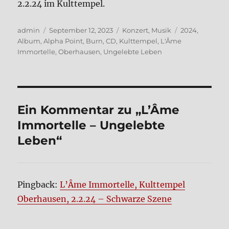
2.2.24 im Kult­tem­pel.
Autor
Veröffentlicht
Kategorien
Schlagwörter
admin
September 12, 2023
Konzert
,
Musik
2024
,
am
Album
,
Alpha Point
,
Burn
,
CD
,
Kulttempel
,
L'Âme
Immortelle
,
Oberhausen
,
Ungelebte Leben
Ein Kommentar zu „L’Â­me
Immor­tel­le – Unge­leb­te
Leben“
Pingback:
L’Âme Immortelle, Kulttempel
Oberhausen, 2.2.24 – Schwarze Szene