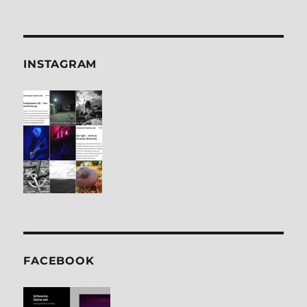
INSTA­GRAM
FACE­BOOK