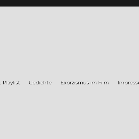
 Play­list
Gedich­te
Exor­zis­mus im Film
Impres­