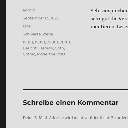
Autor
admin
Sehr anspre­chen
Veröffentlicht
September 13, 2023
sehr gut die Ver­
am
Format
Link
men­tie­ren. Lese
Kategorien
Schwarze Szene
Schlagwörter
1980s
,
1990s
,
2000s
,
2010s
,
Bericht
,
Fashion
,
Goth
,
Gothic
,
Mode
,
the VOU
Schreibe einen Kommentar
Deine E-Mail-Adresse wird nicht veröffentlicht.
Erforderl