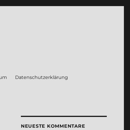
sum
Daten­schutz­er­klä­rung
NEUE­STE KOM­MEN­TA­RE