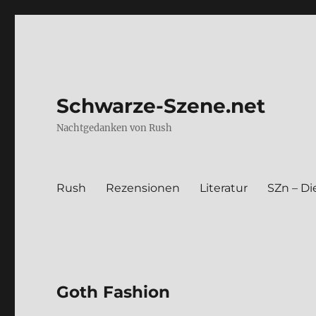
Schwarze-Szene.net
Nachtgedanken von Rush
Rush
Rezen­sio­nen
Lite­ra­tur
SZn – Die
Goth Fashion