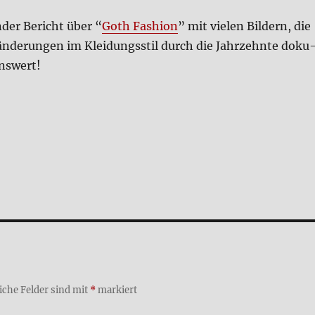
­der Bericht über “
Goth Fashion
” mit vie­len Bil­dern, die
än­de­run­gen im Klei­dungs­stil durch die Jahr­zehn­te doku
ns­wert!
iche Felder sind mit
*
markiert