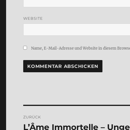
WEBSITE
Name, E-Mail-Adresse und Website in diesem Brows
Beitragsnavigation
ZURÜCK
L’Â­me Immor­tel­le – Unge
Vorheriger