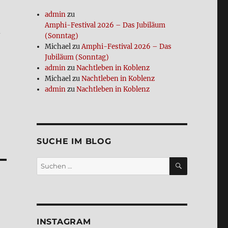
admin
zu
Amphi-Festi­val 2026 – Das Jubi­lä­um
­
(Sonn­tag)
Michael
zu
Amphi-Festi­val 2026 – Das
Jubi­lä­um (Sonn­tag)
admin
zu
Nacht­le­ben in Koblenz
Michael
zu
Nacht­le­ben in Koblenz
admin
zu
Nacht­le­ben in Koblenz
SUCHE IM BLOG
SUCHEN
Suchen
nach:
INSTA­GRAM