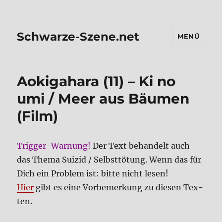
Schwarze-Szene.net
MENÜ
Aoki­ga­ha­ra (11) – Ki no
umi / Meer aus Bäu­men
(Film)
Trig­ger-War­nung!
Der Text behan­delt auch
das The­ma Sui­zid / Selbst­tö­tung. Wenn das für
Dich ein Pro­blem ist: bit­te nicht lesen!
Hier
gibt es eine Vor­be­mer­kung zu die­sen Tex­
ten.