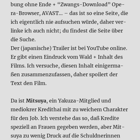
bung ohne Ende + “Zwangs-Down­load” Ope­
ra-Brow­ser, AVAST… – das ist so eine Sei­te, die
ich eigent­lich nie auf­su­chen wür­de, daher ver­
lin­ke ich auch nicht; du fin­dest die Sei­te über
die Suche.
Der (japa­ni­sche) Trai­ler ist bei You­Tube online.
Er gibt einen Ein­druck vom Wald + Inhalt des
Films. Ich ver­su­che, die­sen Inhalt eini­ger­ma­
ßen zusam­men­zu­fas­sen, daher spoi­lert der
Text den Film.
Da ist
Mit­su­ya
, ein Yaku­za-Mit­glied und
medio­krer Kre­dit­hai mit zu wei­chem Cha­rak­ter
für den Job. Ich ver­ste­he das so, daß Kre­di­te
spe­zi­ell an Frau­en gege­ben wer­den, aber Mit­
su­ya zu wenig Druck auf die Schuld­ne­rin­nen