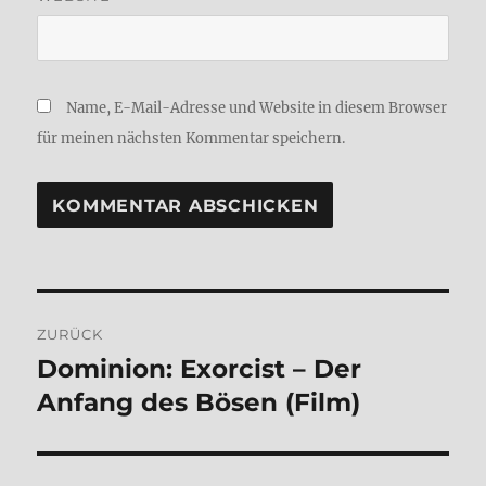
Name, E-Mail-Adresse und Website in diesem Browser
für meinen nächsten Kommentar speichern.
Beitragsnavigation
ZURÜCK
Domi­ni­on: Exor­cist – Der
Vorheriger
Beitrag:
Anfang des Bösen (Film)