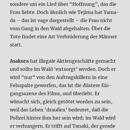
son­de­re um ein Lied über “Hoff­nung”, das die
Frau lieb­te. Doch ähn­lich wie Teji­ma hat Yama­
da – das ist vage dar­ge­stellt – die Frau nicht
vom Gang in den Wald abge­hal­ten. Über die
Tote fin­det eine Art Ver­brü­de­rung der Män­ner
statt.
Asa­ku­ra
hat ille­ga­le Akti­en­ge­schäf­te gemacht
und soll­te im Wald ‘ent­sorgt’ wer­den. Doch er
wird “nur” von den Auf­trags­kil­lern in eine
Fels­spal­te gewor­fen, das ist die düste­re Ein­
gangs­sze­ne des Films, und über­lebt. Er
wünscht sich, gleich getö­tet wor­den zu sein,
weil das Leben ‘drau­ßen’ bedeu­tet, daß die
Poli­zei hin­ter ihm her sein wird; im Wald wird
er ver­hun­gern. Er trifft auf Tana­ki, der gera­de