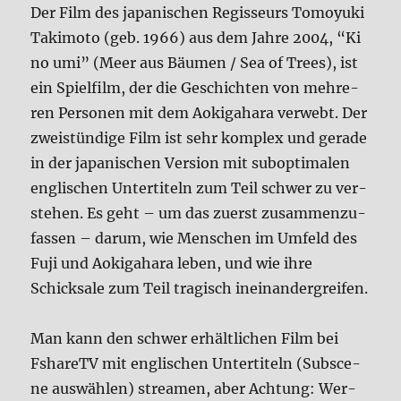
Der Film des japa­ni­schen Regis­seurs Tomoy­u­ki
Taki­mo­to (geb. 1966) aus dem Jah­re 2004, “Ki
no umi” (Meer aus Bäu­men / Sea of Trees), ist
ein Spiel­film, der die Geschich­ten von meh­re­
ren Per­so­nen mit dem Aoki­ga­ha­ra ver­webt. Der
zwei­stün­di­ge Film ist sehr kom­plex und gera­de
in der japa­ni­schen Ver­si­on mit sub­op­ti­ma­len
eng­li­schen Unter­ti­teln zum Teil schwer zu ver­
ste­hen. Es geht – um das zuerst zusam­men­zu­
fas­sen – dar­um, wie Men­schen im Umfeld des
Fuji und Aoki­ga­ha­ra leben, und wie ihre
Schick­sa­le zum Teil tra­gisch inein­an­der­grei­fen.
Man kann den schwer erhält­li­chen Film bei
Fsha­reTV mit eng­li­schen Unter­ti­teln (Sub­s­ce­
ne aus­wäh­len) strea­men, aber Ach­tung: Wer­