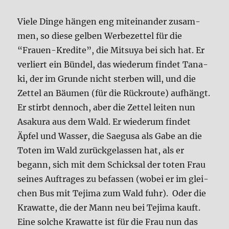
Vie­le Din­ge hän­gen eng mit­ein­an­der zusam­
men, so die­se gel­ben Wer­be­zet­tel für die
“Frau­en-Kre­di­te”, die Mit­su­ya bei sich hat. Er
ver­liert ein Bün­del, das wie­der­um fin­det Tana­
ki, der im Grun­de nicht ster­ben will, und die
Zet­tel an Bäu­men (für die Rück­rou­te) auf­hängt.
Er stirbt den­noch, aber die Zet­tel lei­ten nun
Asa­ku­ra aus dem Wald. Er wie­der­um fin­det
Äpfel und Was­ser, die Sae­gu­sa als Gabe an die
Toten im Wald zurück­ge­las­sen hat, als er
begann, sich mit dem Schick­sal der toten Frau
sei­nes Auf­tra­ges zu befas­sen (wobei er im glei­
chen Bus mit Teji­ma zum Wald fuhr). Oder die
Kra­wat­te, die der Mann neu bei Teji­ma kauft.
Eine sol­che Kra­wat­te ist für die Frau nun das