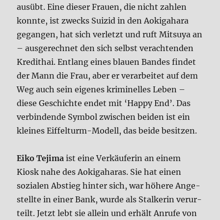
aus­übt. Eine die­ser Frau­en, die nicht zah­len
konn­te, ist zwecks Sui­zid in den Aoki­ga­ha­ra
gegan­gen, hat sich ver­letzt und ruft Mit­su­ya an
– aus­ge­rech­net den sich selbst ver­ach­ten­den
Kre­dit­hai. Ent­lang eines blau­en Ban­des fin­det
der Mann die Frau, aber er ver­ar­bei­tet auf dem
Weg auch sein eige­nes kri­mi­nel­les Leben –
die­se Geschich­te endet mit ‘Hap­py End’. Das
ver­bin­den­de Sym­bol zwi­schen bei­den ist ein
klei­nes Eif­fel­turm-Modell, das bei­de besit­zen.
Eiko Teji­ma
ist eine Ver­käu­fe­rin an einem
Kiosk nahe des Aoki­ga­ha­ras. Sie hat einen
sozia­len Abstieg hin­ter sich, war höhe­re Ange­
stell­te in einer Bank, wur­de als Stal­ke­rin ver­ur­
teilt. Jetzt lebt sie allein und erhält Anru­fe von