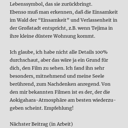
Lebens­sym­bol, das sie zurück­bringt.
Eben­so muß man erken­nen, daß die Ein­sam­keit
im Wald der “Ein­sam­keit” und Ver­las­sen­heit in
der Groß­stadt ent­spricht, z.B. wenn Teji­ma in
ihre klei­ne düste­re Woh­nung kommt.
Ich glau­be, ich habe nicht alle Details 100%
durch­schaut, aber das wäre ja ein Grund für
dich, den Film zu sehen. Ich fand ihn sehr
beson­ders, mit­neh­mend und mei­ne See­le
berüh­rend, zum Nach­den­ken anre­gend. Von
den mir bekann­ten Fil­men ist es der, der die
Aoki­ga­ha­ra-Atmo­sphä­re am besten wie­der­zu­
ge­ben scheint. Emp­feh­lung!
Näch­ster Bei­trag (in Arbeit)