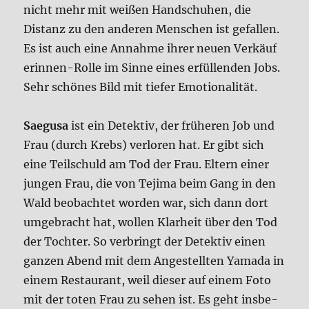
nicht mehr mit wei­ßen Hand­schu­hen, die
Distanz zu den ande­ren Men­schen ist gefal­len.
Es ist auch eine Annah­me ihrer neu­en Ver­käu­f
e­rin­nen-Rol­le im Sin­ne eines erfül­len­den Jobs.
Sehr schö­nes Bild mit tie­fer Emo­tio­na­li­tät.
Sae­gu­sa
ist ein Detek­tiv, der frü­he­ren Job und
Frau (durch Krebs) ver­lo­ren hat. Er gibt sich
eine Teil­schuld am Tod der Frau. Eltern einer
jun­gen Frau, die von Teji­ma beim Gang in den
Wald beob­ach­tet wor­den war, sich dann dort
umge­bracht hat, wol­len Klar­heit über den Tod
der Toch­ter. So ver­bringt der Detek­tiv einen
gan­zen Abend mit dem Ange­stell­ten Yama­da in
einem Restau­rant, weil die­ser auf einem Foto
mit der toten Frau zu sehen ist. Es geht ins­be­