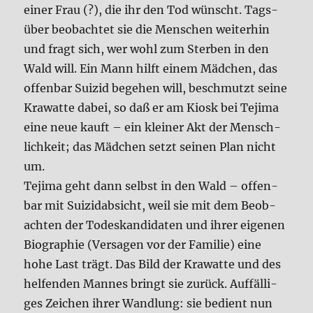
einer Frau (?), die ihr den Tod wünscht. Tags­
über beob­ach­tet sie die Men­schen wei­ter­hin
und fragt sich, wer wohl zum Ster­ben in den
Wald will. Ein Mann hilft einem Mäd­chen, das
offen­bar Sui­zid bege­hen will, beschmutzt sei­ne
Kra­wat­te dabei, so daß er am Kiosk bei Teji­ma
eine neue kauft – ein klei­ner Akt der Mensch­
lich­keit; das Mäd­chen setzt sei­nen Plan nicht
um.
Teji­ma geht dann selbst in den Wald – offen­
bar mit Sui­zid­ab­sicht, weil sie mit dem Beob­
ach­ten der Todes­kan­di­da­ten und ihrer eige­nen
Bio­gra­phie (Ver­sa­gen vor der Fami­lie) eine
hohe Last trägt. Das Bild der Kra­wat­te und des
hel­fen­den Man­nes bringt sie zurück. Auf­fäl­li­
ges Zei­chen ihrer Wand­lung: sie bedient nun