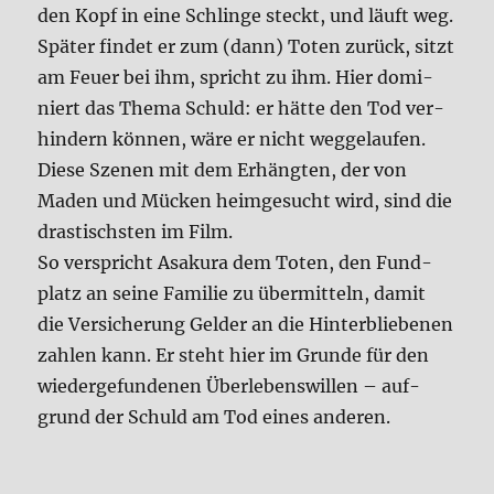
den Kopf in eine Schlin­ge steckt, und läuft weg.
Spä­ter fin­det er zum (dann) Toten zurück, sitzt
am Feu­er bei ihm, spricht zu ihm. Hier domi­
niert das The­ma Schuld: er hät­te den Tod ver­
hin­dern kön­nen, wäre er nicht weg­ge­lau­fen.
Die­se Sze­nen mit dem Erhäng­ten, der von
Maden und Mücken heim­ge­sucht wird, sind die
dra­stisch­sten im Film.
So ver­spricht Asa­ku­ra dem Toten, den Fund­
platz an sei­ne Fami­lie zu über­mit­teln, damit
die Ver­si­che­rung Gel­der an die Hin­ter­blie­be­nen
zah­len kann. Er steht hier im Grun­de für den
wie­der­ge­fun­de­nen Über­le­bens­wil­len – auf­
grund der Schuld am Tod eines ande­ren.