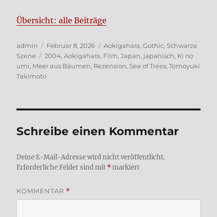
Über­sicht: alle Bei­trä­ge
Autor
Veröffentlicht
Kategorien
admin
Februar 8, 2026
Aokigahara
,
Gothic
,
Schwarze
Schlagwörter
am
Szene
2004
,
Aokigahara
,
Film
,
Japan
,
japanisch
,
Ki no
umi
,
Meer aus Bäumen
,
Rezension
,
Sea of Trees
,
Tomoyuki
Takimoto
Schreibe einen Kommentar
Deine E-Mail-Adresse wird nicht veröffentlicht.
Erforderliche Felder sind mit
*
markiert
KOMMENTAR
*