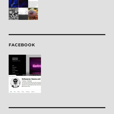
FACE­BOOK