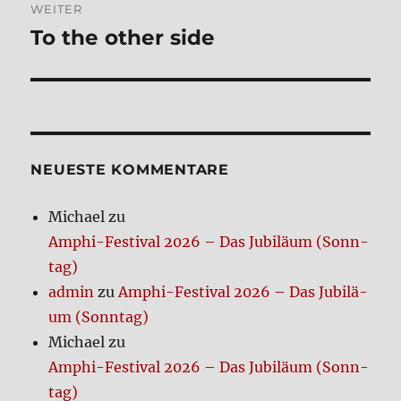
WEITER
To the other side
Nächster
Beitrag:
NEUE­STE KOM­MEN­TA­RE
Michael
zu
Amphi-Festi­val 2026 – Das Jubi­lä­um (Sonn­
tag)
admin
zu
Amphi-Festi­val 2026 – Das Jubi­lä­
um (Sonn­tag)
Michael
zu
Amphi-Festi­val 2026 – Das Jubi­lä­um (Sonn­
tag)