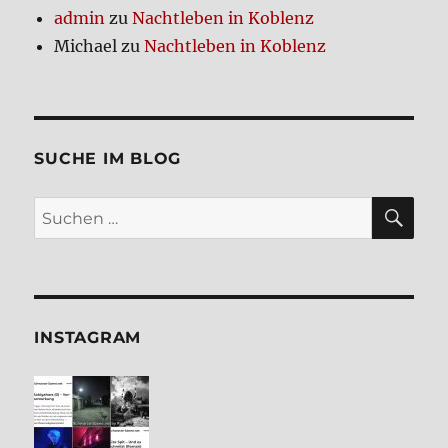
admin
zu
Nacht­le­ben in Koblenz
Michael
zu
Nacht­le­ben in Koblenz
SUCHE IM BLOG
SU
Suchen
nach:
INSTA­GRAM