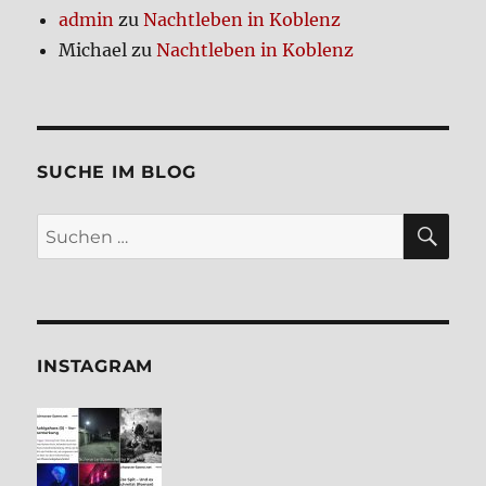
admin
zu
Nacht­le­ben in Koblenz
Michael
zu
Nacht­le­ben in Koblenz
SUCHE IM BLOG
SU
Suchen
nach:
INSTA­GRAM