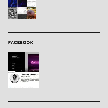
FACE­BOOK