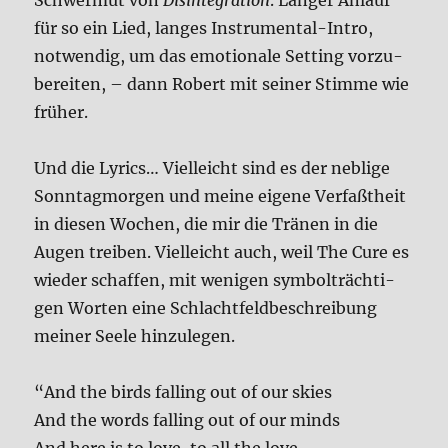
Schwer­mut von
Dis­in­te­gra­ti­on
. Lan­ger Anlauf
für so ein Lied, lan­ges Instru­men­tal-Intro,
not­wen­dig, um das emo­tio­na­le Set­ting vor­zu­
be­rei­ten, – dann Robert mit sei­ner Stim­me wie
frü­her.
Und die Lyrics… Viel­leicht sind es der neb­li­ge
Sonn­tag­mor­gen und mei­ne eige­ne Ver­faßt­heit
in die­sen Wochen, die mir die Trä­nen in die
Augen trei­ben. Viel­leicht auch, weil The Cure es
wie­der schaf­fen, mit weni­gen sym­bol­träch­ti­
gen Wor­ten eine Schlacht­feld­be­schrei­bung
mei­ner See­le hin­zu­le­gen.
“And the birds fal­ling out of our ski­es
And the words fal­ling out of our minds