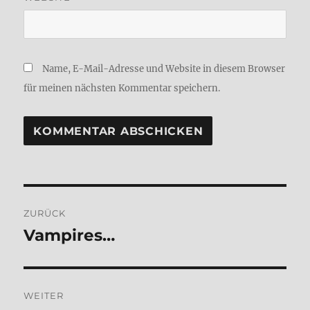
Name, E-Mail-Adresse und Website in diesem Browser
für meinen nächsten Kommentar speichern.
Beitragsnavigation
ZURÜCK
Vam­pi­res…
Vorheriger
Beitrag:
WEITER