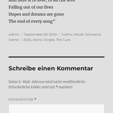
And here is to love, to all the love
Fal­ling out of our lives
Hopes and dreams are gone
The end of every song”
Autor
Veröffentlicht
Kategorien
admin
September 29, 2024
Gothic
,
Musik
,
Schwarze
Schlagwörter
am
Szene
2024
,
Alone
,
Single
,
The Cure
Schreibe einen Kommentar
Deine E-Mail-Adresse wird nicht veröffentlicht.
Erforderliche Felder sind mit
*
markiert
KOMMENTAR
*