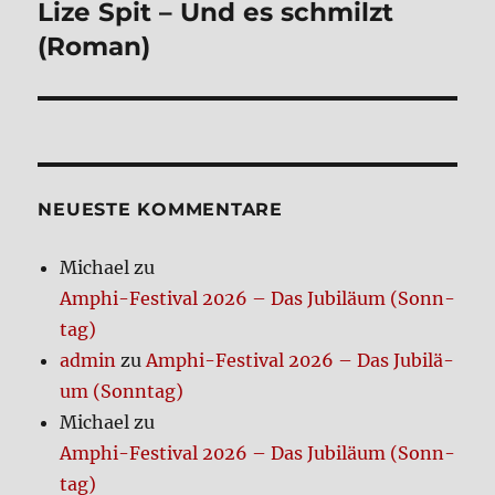
Lize Spit – Und es schmilzt
Nächster
Beitrag:
(Roman)
NEUE­STE KOM­MEN­TA­RE
Michael
zu
Amphi-Festi­val 2026 – Das Jubi­lä­um (Sonn­
tag)
admin
zu
Amphi-Festi­val 2026 – Das Jubi­lä­
um (Sonn­tag)
Michael
zu
Amphi-Festi­val 2026 – Das Jubi­lä­um (Sonn­
tag)