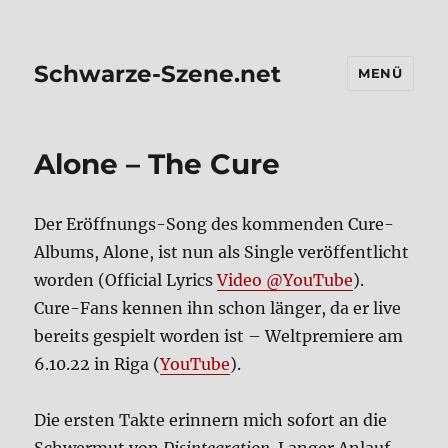
Schwarze-Szene.net
MENÜ
Alo­ne – The Cure
Der Eröff­nungs-Song des kom­men­den Cure-
Albums, Alo­ne, ist nun als Sin­gle ver­öf­fent­licht
wor­den (Offi­ci­al Lyrics
Video @YouTube
).
Cure-Fans ken­nen ihn schon län­ger, da er live
bereits gespielt wor­den ist – Welt­pre­mie­re am
6.10.22 in Riga (
You­Tube
).
Die ersten Tak­te erin­nern mich sofort an die